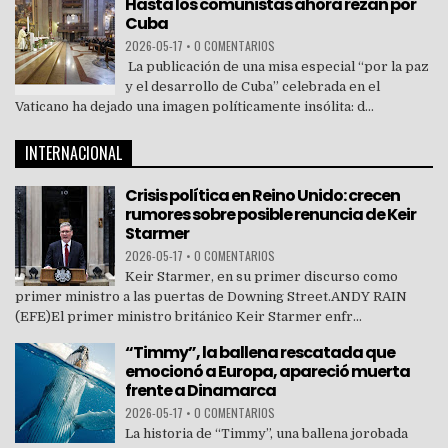
Hasta los comunistas ahora rezan por
Cuba
2026-05-17
•
0 COMENTARIOS
La publicación de una misa especial “por la paz
y el desarrollo de Cuba” celebrada en el
Vaticano ha dejado una imagen políticamente insólita: d...
INTERNACIONAL
Crisis política en Reino Unido: crecen
rumores sobre posible renuncia de Keir
Starmer
2026-05-17
•
0 COMENTARIOS
Keir Starmer, en su primer discurso como
primer ministro a las puertas de Downing Street.ANDY RAIN
(EFE)El primer ministro británico Keir Starmer enfr...
“Timmy”, la ballena rescatada que
emocionó a Europa, apareció muerta
frente a Dinamarca
2026-05-17
•
0 COMENTARIOS
La historia de “Timmy”, una ballena jorobada