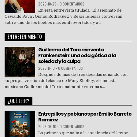
2025-10-25
•
0 COMENTARIOS
En esta entrevista titulada “El asesinato de
Oswaldo Payá”, Osmel Rodríguez y Regis Iglesias conversan
sobre uno de los hechos más controvertidos y aú...
ENTRETENIMIENTO
Guillermo del Toro reinventa
Frankenstein: una oda gótica a la
soledad y la culpa
2025-11-10
•
0 COMENTARIOS
Después de más de tres décadas soñando con
su propia versión del clásico de Mary Shelley, el cineasta
mexicano Guillermo del Toro finalmente estrena s...
¿QUÉ LEER?
Entre pillos y poblanos por Emilio Barreto
Ramírez
2026-05-10
•
0 COMENTARIOS
Lo primero que salta a la conciencia del lector