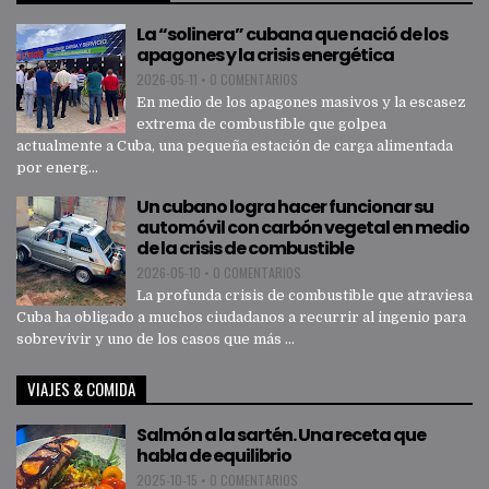
La “solinera” cubana que nació de los
apagones y la crisis energética
2026-05-11
•
0 COMENTARIOS
En medio de los apagones masivos y la escasez
extrema de combustible que golpea
actualmente a Cuba, una pequeña estación de carga alimentada
por energ...
Un cubano logra hacer funcionar su
automóvil con carbón vegetal en medio
de la crisis de combustible
2026-05-10
•
0 COMENTARIOS
La profunda crisis de combustible que atraviesa
Cuba ha obligado a muchos ciudadanos a recurrir al ingenio para
sobrevivir y uno de los casos que más ...
VIAJES & COMIDA
Salmón a la sartén. Una receta que
habla de equilibrio
2025-10-15
•
0 COMENTARIOS