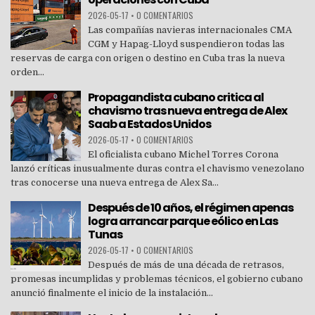
2026-05-17
•
0 COMENTARIOS
Las compañías navieras internacionales CMA
CGM y Hapag-Lloyd suspendieron todas las
reservas de carga con origen o destino en Cuba tras la nueva
orden...
Propagandista cubano critica al
chavismo tras nueva entrega de Alex
Saab a Estados Unidos
2026-05-17
•
0 COMENTARIOS
El oficialista cubano Michel Torres Corona
lanzó críticas inusualmente duras contra el chavismo venezolano
tras conocerse una nueva entrega de Alex Sa...
Después de 10 años, el régimen apenas
logra arrancar parque eólico en Las
Tunas
2026-05-17
•
0 COMENTARIOS
Después de más de una década de retrasos,
promesas incumplidas y problemas técnicos, el gobierno cubano
anunció finalmente el inicio de la instalación...