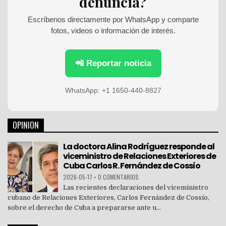
denuncia?
r
:
Escríbenos directamente por WhatsApp y comparte
fotos, videos o información de interés.
📲 Reportar noticia
WhatsApp: +1 1650-440-8827
OPINION
La doctora Alina Rodríguez responde al
viceministro de Relaciones Exteriores de
Cuba Carlos R. Fernández de Cossío
2026-05-17
•
0 COMENTARIOS
Las recientes declaraciones del viceministro
cubano de Relaciones Exteriores, Carlos Fernández de Cossío,
sobre el derecho de Cuba a prepararse ante u...