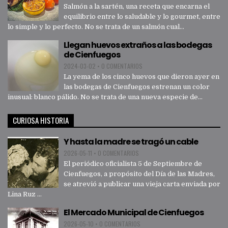
Salmón a la sartén, una receta que encarna el
equilibrio entre lo saludable y lo gourmet, entre
lo simple y lo perfecto. No se trata de un salmón cual...
Llegan huevos extraños a las bodegas
de Cienfuegos
2024-03-02
•
0 COMENTARIOS
La yema de los cinco huevos que dieron ayer en
las bodegas de Cienfuegos estrenan un color
inusual: blanco pálido. No se trata de una nueva especie de...
CURIOSA HISTORIA
Y hasta la madre se tragó un cable
2026-05-11
•
0 COMENTARIOS
El periódico oficialista 5 de Septiembre de
Cienfuegos, a propósito del Día de las Madres,
se atrevió a publicar una vieja carta enviada por
Lina Ruz ...
El Mercado Municipal de Cienfuegos
2026-05-10
•
0 COMENTARIOS