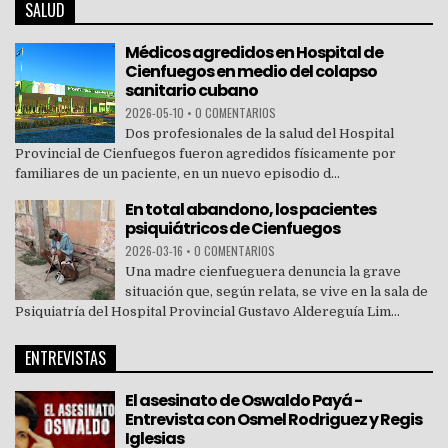
SALUD
Médicos agredidos en Hospital de
Cienfuegos en medio del colapso
sanitario cubano
2026-05-10
•
0 COMENTARIOS
Dos profesionales de la salud del Hospital
Provincial de Cienfuegos fueron agredidos físicamente por
familiares de un paciente, en un nuevo episodio d...
En total abandono, los pacientes
psiquiátricos de Cienfuegos
2026-03-16
•
0 COMENTARIOS
Una madre cienfueguera denuncia la grave
situación que, según relata, se vive en la sala de
Psiquiatría del Hospital Provincial Gustavo Aldereguía Lim...
ENTREVISTAS
El asesinato de Oswaldo Payá -
Entrevista con Osmel Rodriguez y Regis
Iglesias