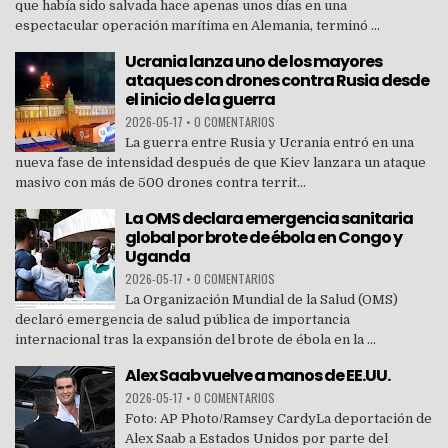
que había sido salvada hace apenas unos días en una
espectacular operación marítima en Alemania, terminó ...
Ucrania lanza uno de los mayores
ataques con drones contra Rusia desde
el inicio de la guerra
2026-05-17
•
0 COMENTARIOS
La guerra entre Rusia y Ucrania entró en una
nueva fase de intensidad después de que Kiev lanzara un ataque
masivo con más de 500 drones contra territ...
La OMS declara emergencia sanitaria
global por brote de ébola en Congo y
Uganda
2026-05-17
•
0 COMENTARIOS
La Organización Mundial de la Salud (OMS)
declaró emergencia de salud pública de importancia
internacional tras la expansión del brote de ébola en la ...
Alex Saab vuelve a manos de EE.UU.
2026-05-17
•
0 COMENTARIOS
Foto: AP Photo/Ramsey CardyLa deportación de
Alex Saab a Estados Unidos por parte del