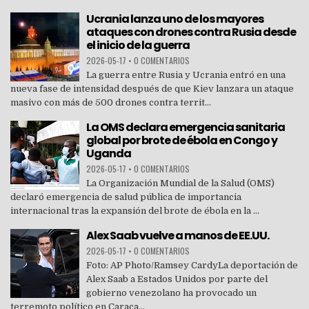
Ucrania lanza uno de los mayores
ataques con drones contra Rusia desde
el inicio de la guerra
2026-05-17
•
0 COMENTARIOS
La guerra entre Rusia y Ucrania entró en una
nueva fase de intensidad después de que Kiev lanzara un ataque
masivo con más de 500 drones contra territ...
La OMS declara emergencia sanitaria
global por brote de ébola en Congo y
Uganda
2026-05-17
•
0 COMENTARIOS
La Organización Mundial de la Salud (OMS)
declaró emergencia de salud pública de importancia
internacional tras la expansión del brote de ébola en la ...
Alex Saab vuelve a manos de EE.UU.
2026-05-17
•
0 COMENTARIOS
Foto: AP Photo/Ramsey CardyLa deportación de
Alex Saab a Estados Unidos por parte del
gobierno venezolano ha provocado un
terremoto político en Caraca...