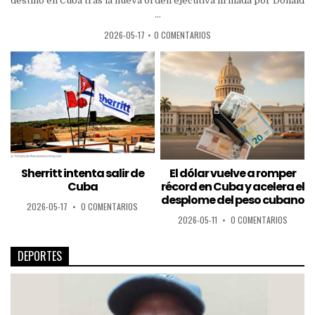
destino en Cuba tras la nueva orden ejecutiva firmada por Donald
...
2026-05-17
•
0 COMENTARIOS
Sherritt intenta salir de
El dólar vuelve a romper
Cuba
récord en Cuba y acelera el
desplome del peso cubano
2026-05-17
•
0 COMENTARIOS
2026-05-11
•
0 COMENTARIOS
DEPORTES