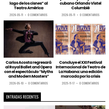
lago de los cisnes” al
cubano Orlando Vistel
Teatro América
Columbié
2026-05-11
•
0 COMENTARIOS
2026-05-11
•
0 COMENTARIOS
Carlos Acosta regresará
Concluye el XXI Festival
al Royal Ballet and Opera
Internacional de Teatro de
con el espectáculo “Myths
La Habana: una edición
and Modern Masters”
marcada por la crisis
2026-05-10
•
0 COMENTARIOS
2025-11-17
•
0 COMENTARIOS
ENTRADAS RECIENTES