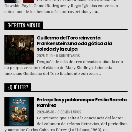
Oswaldo Payá”, Osmel Rodríguez y Regis Iglesias conversan
sobre uno de los hechos más controvertidos y aú...
ENTRETENIMIENTO
Guillermo del Toro reinventa
Frankenstein: una oda gótica a la
soledad y la culpa
2025-11-10
•
0 COMENTARIOS
Después de más de tres décadas soñando con
su propia versión del clásico de Mary Shelley, el cineasta
mexicano Guillermo del Toro finalmente estrena s...
¿QUÉ LEER?
Entre pillos y poblanos por Emilio Barreto
Ramírez
2026-05-10
•
0 COMENTARIOS
Lo primero que salta a la conciencia del lector
del volumen de relatos Extravíos, del periodista
y narrador Carlos Cabrera Pérez (La Habana, 1962), es...