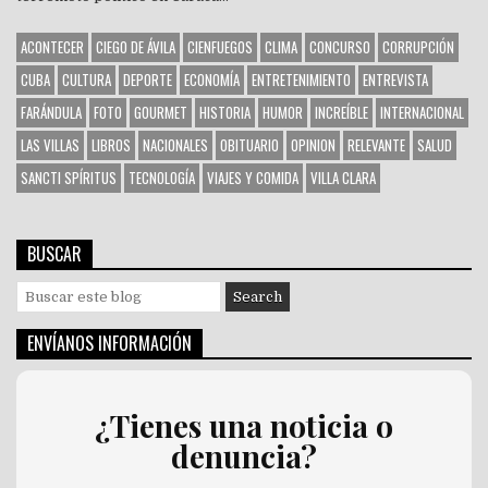
ACONTECER
CIEGO DE ÁVILA
CIENFUEGOS
CLIMA
CONCURSO
CORRUPCIÓN
CUBA
CULTURA
DEPORTE
ECONOMÍA
ENTRETENIMIENTO
ENTREVISTA
FARÁNDULA
FOTO
GOURMET
HISTORIA
HUMOR
INCREÍBLE
INTERNACIONAL
LAS VILLAS
LIBROS
NACIONALES
OBITUARIO
OPINION
RELEVANTE
SALUD
SANCTI SPÍRITUS
TECNOLOGÍA
VIAJES Y COMIDA
VILLA CLARA
BUSCAR
S
e
a
ENVÍANOS INFORMACIÓN
r
c
h
¿Tienes una noticia o
f
denuncia?
o
r
: