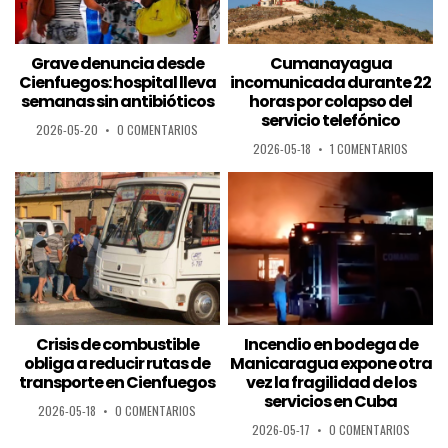
Grave denuncia desde
Cumanayagua
Cienfuegos: hospital lleva
incomunicada durante 22
semanas sin antibióticos
horas por colapso del
servicio telefónico
2026-05-20
•
0 COMENTARIOS
2026-05-18
•
1 COMENTARIOS
Crisis de combustible
Incendio en bodega de
obliga a reducir rutas de
Manicaragua expone otra
transporte en Cienfuegos
vez la fragilidad de los
servicios en Cuba
2026-05-18
•
0 COMENTARIOS
2026-05-17
•
0 COMENTARIOS