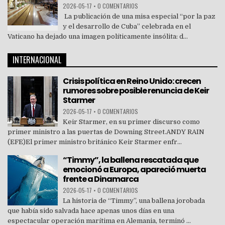
2026-05-17
•
0 COMENTARIOS
La publicación de una misa especial “por la paz
y el desarrollo de Cuba” celebrada en el
Vaticano ha dejado una imagen políticamente insólita: d...
INTERNACIONAL
Crisis política en Reino Unido: crecen
rumores sobre posible renuncia de Keir
Starmer
2026-05-17
•
0 COMENTARIOS
Keir Starmer, en su primer discurso como
primer ministro a las puertas de Downing Street.ANDY RAIN
(EFE)El primer ministro británico Keir Starmer enfr...
“Timmy”, la ballena rescatada que
emocionó a Europa, apareció muerta
frente a Dinamarca
2026-05-17
•
0 COMENTARIOS
La historia de “Timmy”, una ballena jorobada
que había sido salvada hace apenas unos días en una
espectacular operación marítima en Alemania, terminó ...