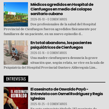
Médicos agredidos en Hospital de
Cienfuegos en medio del colapso
sanitario cubano
2026-05-10
•
0 COMENTARIOS
Dos profesionales de la salud del Hospital
Provincial de Cienfuegos fueron agredidos físicamente por
familiares de un paciente, en un nuevo episodio d...
En total abandono, los pacientes
psiquiátricos de Cienfuegos
2026-03-16
•
0 COMENTARIOS
Una madre cienfueguera denuncia la grave
situación que, según relata, se vive en la sala de
Psiquiatría del Hospital Provincial Gustavo Aldereguía Lim...
ENTREVISTAS
El asesinato de Oswaldo Payá -
Entrevista con Osmel Rodriguez y Regis
Iglesias
2025-10-25
•
0 COMENTARIOS
En esta entrevista titulada “El asesinato de