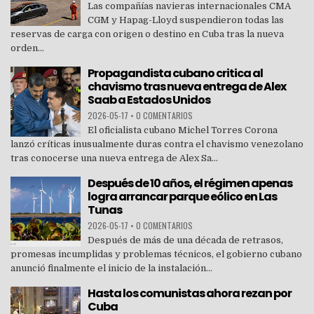
Las compañías navieras internacionales CMA
CGM y Hapag-Lloyd suspendieron todas las
reservas de carga con origen o destino en Cuba tras la nueva
orden...
Propagandista cubano critica al
chavismo tras nueva entrega de Alex
Saab a Estados Unidos
2026-05-17
•
0 COMENTARIOS
El oficialista cubano Michel Torres Corona
lanzó críticas inusualmente duras contra el chavismo venezolano
tras conocerse una nueva entrega de Alex Sa...
Después de 10 años, el régimen apenas
logra arrancar parque eólico en Las
Tunas
2026-05-17
•
0 COMENTARIOS
Después de más de una década de retrasos,
promesas incumplidas y problemas técnicos, el gobierno cubano
anunció finalmente el inicio de la instalación...
Hasta los comunistas ahora rezan por
Cuba