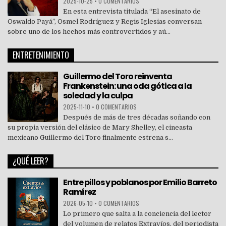
2025-10-25
•
0 COMENTARIOS
En esta entrevista titulada “El asesinato de
Oswaldo Payá”, Osmel Rodríguez y Regis Iglesias conversan
sobre uno de los hechos más controvertidos y aú...
ENTRETENIMIENTO
Guillermo del Toro reinventa
Frankenstein: una oda gótica a la
soledad y la culpa
2025-11-10
•
0 COMENTARIOS
Después de más de tres décadas soñando con
su propia versión del clásico de Mary Shelley, el cineasta
mexicano Guillermo del Toro finalmente estrena s...
¿QUÉ LEER?
Entre pillos y poblanos por Emilio Barreto
Ramírez
2026-05-10
•
0 COMENTARIOS
Lo primero que salta a la conciencia del lector
del volumen de relatos Extravíos, del periodista