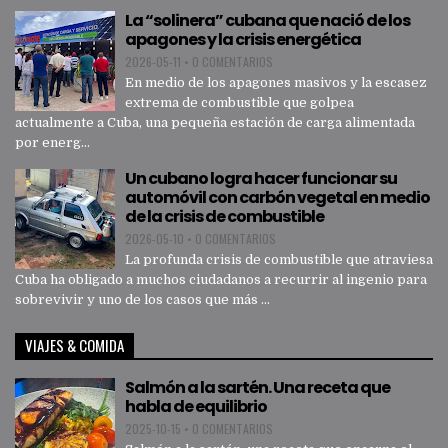
La “solinera” cubana que nació de los
apagones y la crisis energética
2026-05-11
•
0 COMENTARIOS
En medio de los apagones masivos y la escasez
extrema de combustible que golpea
actualmente a Cuba, una pequeña estación de carga alimentada
por energ...
Un cubano logra hacer funcionar su
automóvil con carbón vegetal en medio
de la crisis de combustible
2026-05-10
•
0 COMENTARIOS
La profunda crisis de combustible que atraviesa
Cuba ha obligado a muchos ciudadanos a recurrir al ingenio para
sobrevivir y uno de los casos que más ...
VIAJES & COMIDA
Salmón a la sartén. Una receta que
habla de equilibrio
2025-10-15
•
0 COMENTARIOS