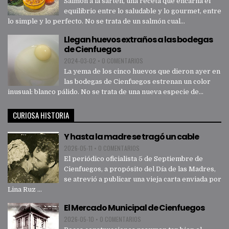
Salmón a la sartén, una receta que encarna el
equilibrio entre lo saludable y lo gourmet, entre
lo simple y lo perfecto. No se trata de un salmón cual...
Llegan huevos extraños a las bodegas
de Cienfuegos
2024-03-02
•
0 COMENTARIOS
La yema de los cinco huevos que dieron ayer en
las bodegas de Cienfuegos estrenan un color
inusual: blanco pálido. No se trata de una nueva especie de...
CURIOSA HISTORIA
Y hasta la madre se tragó un cable
2026-05-11
•
0 COMENTARIOS
El periódico oficialista 5 de Septiembre de
Cienfuegos, a propósito del Día de las Madres,
se atrevió a publicar una vieja carta enviada por
Lina Ruz ...
El Mercado Municipal de Cienfuegos
2026-05-10
•
0 COMENTARIOS