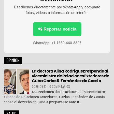
r
:
Escríbenos directamente por WhatsApp y comparte
fotos, videos o información de interés.
📲 Reportar noticia
WhatsApp: +1 1650-440-8827
OPINION
La doctora Alina Rodríguez responde al
viceministro de Relaciones Exteriores de
Cuba Carlos R. Fernández de Cossío
2026-05-17
•
0 COMENTARIOS
Las recientes declaraciones del viceministro
cubano de Relaciones Exteriores, Carlos Fernández de Cossío,
sobre el derecho de Cuba a prepararse ante u...
SALUD