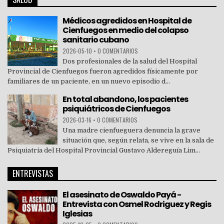
Médicos agredidos en Hospital de
Cienfuegos en medio del colapso
sanitario cubano
2026-05-10
•
0 COMENTARIOS
Dos profesionales de la salud del Hospital
Provincial de Cienfuegos fueron agredidos físicamente por
familiares de un paciente, en un nuevo episodio d...
En total abandono, los pacientes
psiquiátricos de Cienfuegos
2026-03-16
•
0 COMENTARIOS
Una madre cienfueguera denuncia la grave
situación que, según relata, se vive en la sala de
Psiquiatría del Hospital Provincial Gustavo Aldereguía Lim...
ENTREVISTAS
El asesinato de Oswaldo Payá -
Entrevista con Osmel Rodriguez y Regis
Iglesias