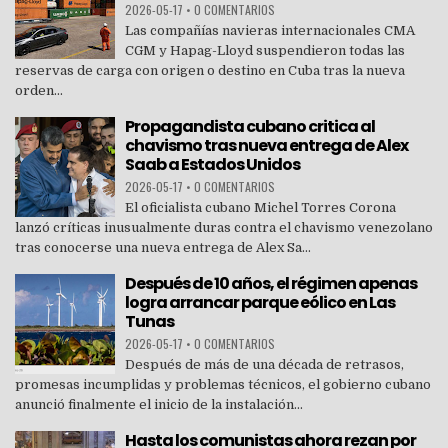
2026-05-17
•
0 COMENTARIOS
Las compañías navieras internacionales CMA
CGM y Hapag-Lloyd suspendieron todas las
reservas de carga con origen o destino en Cuba tras la nueva
orden...
Propagandista cubano critica al
chavismo tras nueva entrega de Alex
Saab a Estados Unidos
2026-05-17
•
0 COMENTARIOS
El oficialista cubano Michel Torres Corona
lanzó críticas inusualmente duras contra el chavismo venezolano
tras conocerse una nueva entrega de Alex Sa...
Después de 10 años, el régimen apenas
logra arrancar parque eólico en Las
Tunas
2026-05-17
•
0 COMENTARIOS
Después de más de una década de retrasos,
promesas incumplidas y problemas técnicos, el gobierno cubano
anunció finalmente el inicio de la instalación...
Hasta los comunistas ahora rezan por