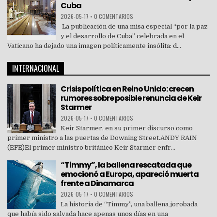
Cuba
2026-05-17
•
0 COMENTARIOS
La publicación de una misa especial “por la paz
y el desarrollo de Cuba” celebrada en el
Vaticano ha dejado una imagen políticamente insólita: d...
INTERNACIONAL
Crisis política en Reino Unido: crecen
rumores sobre posible renuncia de Keir
Starmer
2026-05-17
•
0 COMENTARIOS
Keir Starmer, en su primer discurso como
primer ministro a las puertas de Downing Street.ANDY RAIN
(EFE)El primer ministro británico Keir Starmer enfr...
“Timmy”, la ballena rescatada que
emocionó a Europa, apareció muerta
frente a Dinamarca
2026-05-17
•
0 COMENTARIOS
La historia de “Timmy”, una ballena jorobada
que había sido salvada hace apenas unos días en una