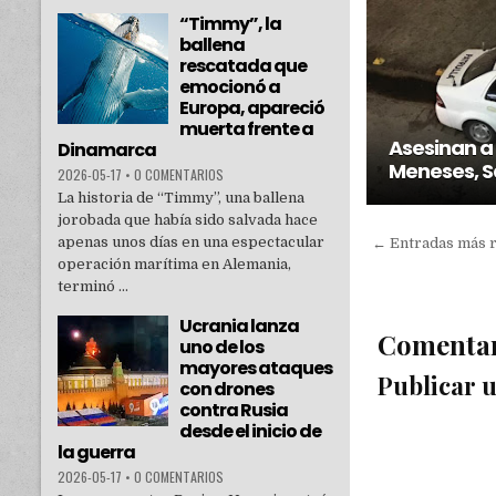
“Timmy”, la
ballena
rescatada que
emocionó a
Europa, apareció
muerta frente a
Asesinan a
Dinamarca
Meneses, Sa
2026-05-17
•
0 COMENTARIOS
La historia de “Timmy”, una ballena
jorobada que había sido salvada hace
apenas unos días en una espectacular
← Entradas más 
operación marítima en Alemania,
terminó ...
Ucrania lanza
Comenta
uno de los
mayores ataques
Publicar 
con drones
contra Rusia
desde el inicio de
la guerra
2026-05-17
•
0 COMENTARIOS