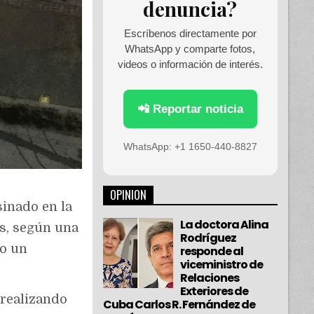
denuncia?
Escríbenos directamente por
WhatsApp y comparte fotos,
videos o información de interés.
📲 Reportar noticia
WhatsApp: +1 1650-440-8827
OPINION
inado en la
La doctora Alina
us, según una
Rodríguez
do un
responde al
viceministro de
Relaciones
Exteriores de
 realizando
Cuba Carlos R. Fernández de