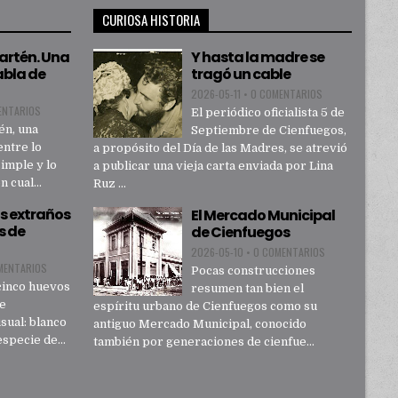
CURIOSA HISTORIA
sartén. Una
Y hasta la madre se
abla de
tragó un cable
2026-05-11
•
0 COMENTARIOS
ENTARIOS
El periódico oficialista 5 de
én, una
Septiembre de Cienfuegos,
entre lo
a propósito del Día de las Madres, se atrevió
simple y lo
a publicar una vieja carta enviada por Lina
 cual...
Ruz ...
s extraños
El Mercado Municipal
s de
de Cienfuegos
2026-05-10
•
0 COMENTARIOS
MENTARIOS
Pocas construcciones
cinco huevos
resumen tan bien el
de
espíritu urbano de Cienfuegos como su
sual: blanco
antiguo Mercado Municipal, conocido
specie de...
también por generaciones de cienfue...