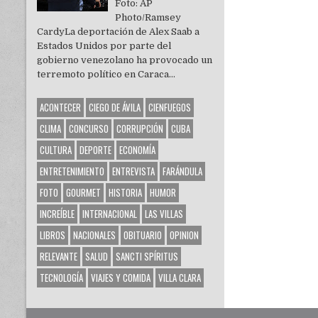
Foto: AP
Photo/Ramsey
CardyLa deportación de Alex Saab a
Estados Unidos por parte del
gobierno venezolano ha provocado un
terremoto político en Caraca...
ACONTECER
CIEGO DE ÁVILA
CIENFUEGOS
CLIMA
CONCURSO
CORRUPCIÓN
CUBA
CULTURA
DEPORTE
ECONOMÍA
ENTRETENIMIENTO
ENTREVISTA
FARÁNDULA
FOTO
GOURMET
HISTORIA
HUMOR
INCREÍBLE
INTERNACIONAL
LAS VILLAS
LIBROS
NACIONALES
OBITUARIO
OPINION
RELEVANTE
SALUD
SANCTI SPÍRITUS
TECNOLOGÍA
VIAJES Y COMIDA
VILLA CLARA