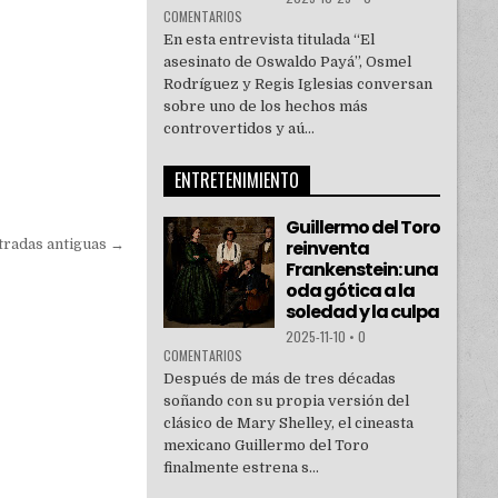
COMENTARIOS
En esta entrevista titulada “El
asesinato de Oswaldo Payá”, Osmel
Rodríguez y Regis Iglesias conversan
sobre uno de los hechos más
controvertidos y aú...
ENTRETENIMIENTO
Guillermo del Toro
tradas antiguas →
reinventa
Frankenstein: una
oda gótica a la
soledad y la culpa
2025-11-10
•
0
COMENTARIOS
Después de más de tres décadas
soñando con su propia versión del
clásico de Mary Shelley, el cineasta
mexicano Guillermo del Toro
finalmente estrena s...