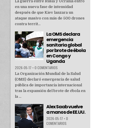
La guerra entre Rusia y Ucrania entró
en una nueva fase de intensidad
después de que Kiev lanzara un
ataque masivo con más de 500 drones
contra territ...
La OMS declara
emergencia
sanitaria global
por brote de ébola
en Congo y
Uganda
2026-05-17
•
0 COMENTARIOS
La Organización Mundial de la Salud
(OMS) declaró emergencia de salud
pública de importancia internacional
tras la expansión del brote de ébola en
la ...
Alex Saab vuelve
a manos de EE.UU.
2026-05-17
•
0
COMENTARIOS