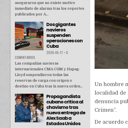
aseguraron que no existe motivo
inmediato de alarma tras los reportes
publicados por A...
Dos gigantes
navieros
suspenden
operaciones con
Cuba
2026-05-17
•
0
COMENTARIOS
Las compañías navieras
internacionales CMA CGM y Hapag-
Lloyd suspendieron todas las
reservas de carga con origen o
Un hombre ma
destino en Cuba tras la nueva orden...
localidad de
Propagandista
denuncia pub
cubano critica al
chavismo tras
Crimen”.
nueva entrega de
Alex Saab a
De acuerdo c
Estados Unidos