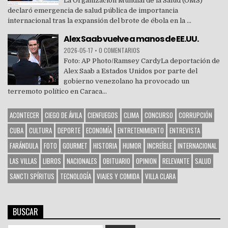
La Organización Mundial de la Salud (OMS)
declaró emergencia de salud pública de importancia
internacional tras la expansión del brote de ébola en la ...
Alex Saab vuelve a manos de EE.UU.
2026-05-17
•
0 COMENTARIOS
Foto: AP Photo/Ramsey CardyLa deportación de
Alex Saab a Estados Unidos por parte del
gobierno venezolano ha provocado un
terremoto político en Caraca...
ACONTECER
CIEGO DE ÁVILA
CIENFUEGOS
CLIMA
CONCURSO
CORRUPCIÓN
CUBA
CULTURA
DEPORTE
ECONOMÍA
ENTRETENIMIENTO
ENTREVISTA
FARÁNDULA
FOTO
GOURMET
HISTORIA
HUMOR
INCREÍBLE
INTERNACIONAL
LAS VILLAS
LIBROS
NACIONALES
OBITUARIO
OPINION
RELEVANTE
SALUD
SANCTI SPÍRITUS
TECNOLOGÍA
VIAJES Y COMIDA
VILLA CLARA
BUSCAR