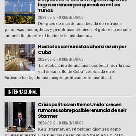
logra arrancar parque eólico en Las
Tunas
2026-05-17
•
0 COMENTARIOS
Después de más de una década de retrasos,
promesas incumplidas y problemas técnicos, el gobierno cubano
anunció finalmente el inicio de la instalación...
Hasta los comunistas ahora rezan por
Cuba
2026-05-17
•
0 COMENTARIOS
La publicación de una misa especial “por la paz
y el desarrollo de Cuba” celebrada en el
Vaticano ha dejado una imagen políticamente insólita: d...
INTERNACIONAL
Crisis política en Reino Unido: crecen
rumores sobre posible renuncia de Keir
Starmer
2026-05-17
•
0 COMENTARIOS
Keir Starmer, en su primer discurso como
primer ministro a las puertas de Downing Street.ANDY RAIN