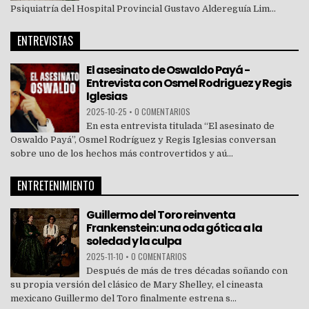
Psiquiatría del Hospital Provincial Gustavo Aldereguía Lim...
ENTREVISTAS
El asesinato de Oswaldo Payá -
Entrevista con Osmel Rodriguez y Regis
Iglesias
2025-10-25
•
0 COMENTARIOS
En esta entrevista titulada “El asesinato de
Oswaldo Payá”, Osmel Rodríguez y Regis Iglesias conversan
sobre uno de los hechos más controvertidos y aú...
ENTRETENIMIENTO
Guillermo del Toro reinventa
Frankenstein: una oda gótica a la
soledad y la culpa
2025-11-10
•
0 COMENTARIOS
Después de más de tres décadas soñando con
su propia versión del clásico de Mary Shelley, el cineasta
mexicano Guillermo del Toro finalmente estrena s...