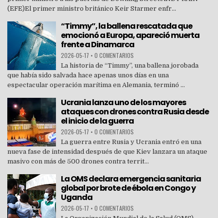
(EFE)El primer ministro británico Keir Starmer enfr...
“Timmy”, la ballena rescatada que
emocionó a Europa, apareció muerta
frente a Dinamarca
2026-05-17
•
0 COMENTARIOS
La historia de “Timmy”, una ballena jorobada
que había sido salvada hace apenas unos días en una
espectacular operación marítima en Alemania, terminó ...
Ucrania lanza uno de los mayores
ataques con drones contra Rusia desde
el inicio de la guerra
2026-05-17
•
0 COMENTARIOS
La guerra entre Rusia y Ucrania entró en una
nueva fase de intensidad después de que Kiev lanzara un ataque
masivo con más de 500 drones contra territ...
La OMS declara emergencia sanitaria
global por brote de ébola en Congo y
Uganda
2026-05-17
•
0 COMENTARIOS