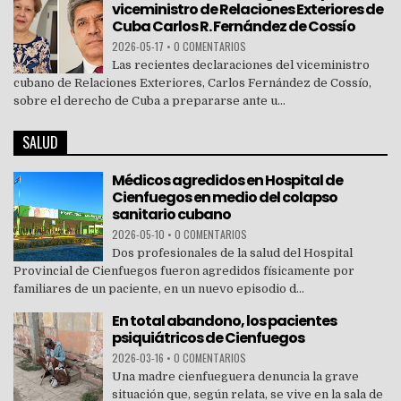
viceministro de Relaciones Exteriores de
Cuba Carlos R. Fernández de Cossío
2026-05-17
•
0 COMENTARIOS
Las recientes declaraciones del viceministro
cubano de Relaciones Exteriores, Carlos Fernández de Cossío,
sobre el derecho de Cuba a prepararse ante u...
SALUD
Médicos agredidos en Hospital de
Cienfuegos en medio del colapso
sanitario cubano
2026-05-10
•
0 COMENTARIOS
Dos profesionales de la salud del Hospital
Provincial de Cienfuegos fueron agredidos físicamente por
familiares de un paciente, en un nuevo episodio d...
En total abandono, los pacientes
psiquiátricos de Cienfuegos
2026-03-16
•
0 COMENTARIOS
Una madre cienfueguera denuncia la grave
situación que, según relata, se vive en la sala de