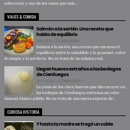
sobrevivir y uno de los casos que más ...
VIAJES & COMIDA
Salmón a la sartén. Una receta que
habla de equilibrio
2025-10-15
•
0 COMENTARIOS
Salmón a la sartén, una receta que encarna el
equilibrio entre lo saludable y lo gourmet, entre
lo simple y lo perfecto. No se trata de un salmón cual...
Llegan huevos extraños a las bodegas
de Cienfuegos
2024-03-02
•
0 COMENTARIOS
La yema de los cinco huevos que dieron ayer en
las bodegas de Cienfuegos estrenan un color
inusual: blanco pálido. No se trata de una nueva especie de...
CURIOSA HISTORIA
Y hasta la madre se tragó un cable