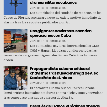
drones militares cubanos
2026-05-18
•
0 COMENTARIOS
Las autoridades del condado de Monroe, en los
Cayos de Florida, aseguraron que no existe motivo inmediato de
alarma tras los reportes publicados por A...
Dos gigantes navieros suspenden
operaciones con Cuba
2026-05-17
•
0 COMENTARIOS
Las compañías navieras internacionales CMA
CGM y Hapag-Lloyd suspendieron todas las
reservas de carga con origen o destino en Cuba tras la nueva
orden...
Propagandista cubano critica al
chavismo tras nueva entrega de Alex
Saab a Estados Unidos
2026-05-17
•
0 COMENTARIOS
El oficialista cubano Michel Torres Corona
lanzó críticas inusualmente duras contra el chavismo venezolano
tras conocerse una nueva entrega de Alex Sa...
Después de 10 años, el régimen apenas