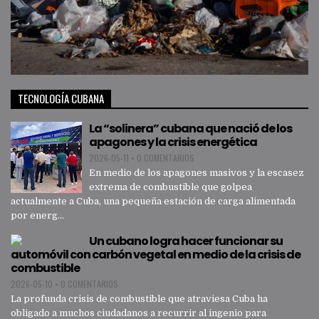
TECNOLOGÍA CUBANA
La “solinera” cubana que nació de los
apagones y la crisis energética
2026-05-11
•
0 COMENTARIOS
En medio de los apagones masivos y la escasez
extrema de combustible que golpea
actualmente a Cuba, una pequeña estación de carga alimentada
por energ...
Un cubano logra hacer funcionar su
automóvil con carbón vegetal en medio de la crisis de
combustible
2026-05-10
•
0 COMENTARIOS
La profunda crisis de combustible que atraviesa Cuba ha
obligado a muchos ciudadanos a recurrir al ingenio para