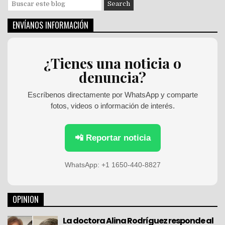
S
e
a
ENVÍANOS INFORMACIÓN
r
c
h
¿Tienes una noticia o
f
denuncia?
o
r
:
Escríbenos directamente por WhatsApp y comparte
fotos, videos o información de interés.
📲 Reportar noticia
WhatsApp: +1 1650-440-8827
OPINION
La doctora Alina Rodríguez responde al