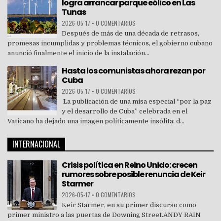
logra arrancar parque eólico en Las
Tunas
2026-05-17
•
0 COMENTARIOS
Después de más de una década de retrasos,
promesas incumplidas y problemas técnicos, el gobierno cubano
anunció finalmente el inicio de la instalación...
Hasta los comunistas ahora rezan por
Cuba
2026-05-17
•
0 COMENTARIOS
La publicación de una misa especial “por la paz
y el desarrollo de Cuba” celebrada en el
Vaticano ha dejado una imagen políticamente insólita: d...
INTERNACIONAL
Crisis política en Reino Unido: crecen
rumores sobre posible renuncia de Keir
Starmer
2026-05-17
•
0 COMENTARIOS
Keir Starmer, en su primer discurso como
primer ministro a las puertas de Downing Street.ANDY RAIN