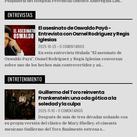
Psiquiatría del Hospital Provincial Gustavo Aldereguía Lim...
ENTREVISTAS
El asesinato de Oswaldo Payá -
Entrevista con Osmel Rodriguez y Regis
Iglesias
2025-10-25
•
0 COMENTARIOS
En esta entrevista titulada “El asesinato de
Oswaldo Payá”, Osmel Rodríguez y Regis Iglesias conversan
sobre uno de los hechos más controvertidos y aú...
ENTRETENIMIENTO
Guillermo del Toro reinventa
Frankenstein: una oda gótica a la
soledad y la culpa
2025-11-10
•
0 COMENTARIOS
Después de más de tres décadas soñando con
su propia versión del clásico de Mary Shelley, el cineasta
mexicano Guillermo del Toro finalmente estrena s...