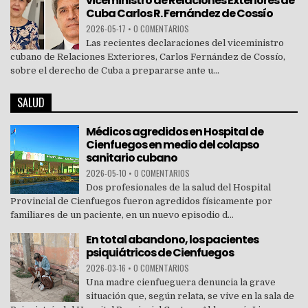
viceministro de Relaciones Exteriores de
Cuba Carlos R. Fernández de Cossío
2026-05-17
•
0 COMENTARIOS
Las recientes declaraciones del viceministro
cubano de Relaciones Exteriores, Carlos Fernández de Cossío,
sobre el derecho de Cuba a prepararse ante u...
SALUD
Médicos agredidos en Hospital de
Cienfuegos en medio del colapso
sanitario cubano
2026-05-10
•
0 COMENTARIOS
Dos profesionales de la salud del Hospital
Provincial de Cienfuegos fueron agredidos físicamente por
familiares de un paciente, en un nuevo episodio d...
En total abandono, los pacientes
psiquiátricos de Cienfuegos
2026-03-16
•
0 COMENTARIOS
Una madre cienfueguera denuncia la grave
situación que, según relata, se vive en la sala de