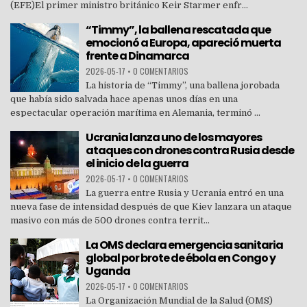
(EFE)El primer ministro británico Keir Starmer enfr...
“Timmy”, la ballena rescatada que
emocionó a Europa, apareció muerta
frente a Dinamarca
2026-05-17
•
0 COMENTARIOS
La historia de “Timmy”, una ballena jorobada
que había sido salvada hace apenas unos días en una
espectacular operación marítima en Alemania, terminó ...
Ucrania lanza uno de los mayores
ataques con drones contra Rusia desde
el inicio de la guerra
2026-05-17
•
0 COMENTARIOS
La guerra entre Rusia y Ucrania entró en una
nueva fase de intensidad después de que Kiev lanzara un ataque
masivo con más de 500 drones contra territ...
La OMS declara emergencia sanitaria
global por brote de ébola en Congo y
Uganda
2026-05-17
•
0 COMENTARIOS
La Organización Mundial de la Salud (OMS)