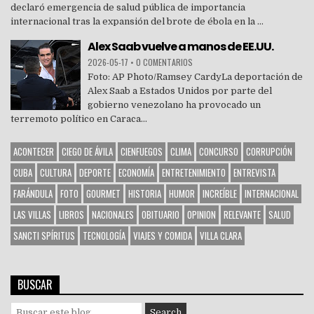
declaró emergencia de salud pública de importancia
internacional tras la expansión del brote de ébola en la ...
Alex Saab vuelve a manos de EE.UU.
2026-05-17
•
0 COMENTARIOS
Foto: AP Photo/Ramsey CardyLa deportación de
Alex Saab a Estados Unidos por parte del
gobierno venezolano ha provocado un
terremoto político en Caraca...
ACONTECER
CIEGO DE ÁVILA
CIENFUEGOS
CLIMA
CONCURSO
CORRUPCIÓN
CUBA
CULTURA
DEPORTE
ECONOMÍA
ENTRETENIMIENTO
ENTREVISTA
FARÁNDULA
FOTO
GOURMET
HISTORIA
HUMOR
INCREÍBLE
INTERNACIONAL
LAS VILLAS
LIBROS
NACIONALES
OBITUARIO
OPINION
RELEVANTE
SALUD
SANCTI SPÍRITUS
TECNOLOGÍA
VIAJES Y COMIDA
VILLA CLARA
BUSCAR
S