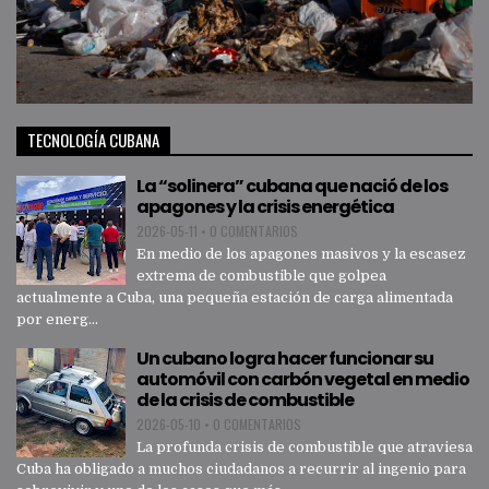
TECNOLOGÍA CUBANA
La “solinera” cubana que nació de los
apagones y la crisis energética
2026-05-11
•
0 COMENTARIOS
En medio de los apagones masivos y la escasez
extrema de combustible que golpea
actualmente a Cuba, una pequeña estación de carga alimentada
por energ...
Un cubano logra hacer funcionar su
automóvil con carbón vegetal en medio
de la crisis de combustible
2026-05-10
•
0 COMENTARIOS
La profunda crisis de combustible que atraviesa
Cuba ha obligado a muchos ciudadanos a recurrir al ingenio para