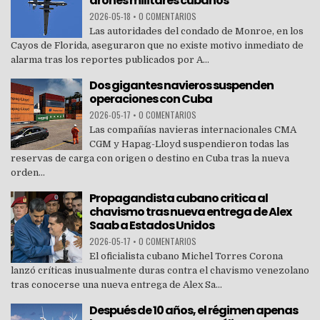
drones militares cubanos
2026-05-18
•
0 COMENTARIOS
Las autoridades del condado de Monroe, en los
Cayos de Florida, aseguraron que no existe motivo inmediato de
alarma tras los reportes publicados por A...
Dos gigantes navieros suspenden
operaciones con Cuba
2026-05-17
•
0 COMENTARIOS
Las compañías navieras internacionales CMA
CGM y Hapag-Lloyd suspendieron todas las
reservas de carga con origen o destino en Cuba tras la nueva
orden...
Propagandista cubano critica al
chavismo tras nueva entrega de Alex
Saab a Estados Unidos
2026-05-17
•
0 COMENTARIOS
El oficialista cubano Michel Torres Corona
lanzó críticas inusualmente duras contra el chavismo venezolano
tras conocerse una nueva entrega de Alex Sa...
Después de 10 años, el régimen apenas