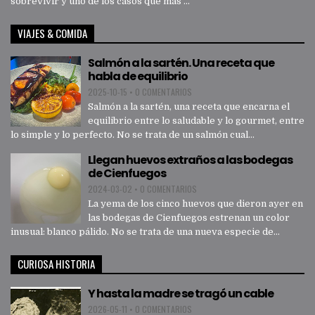
sobrevivir y uno de los casos que más ...
VIAJES & COMIDA
Salmón a la sartén. Una receta que
habla de equilibrio
2025-10-15
•
0 COMENTARIOS
Salmón a la sartén, una receta que encarna el
equilibrio entre lo saludable y lo gourmet, entre
lo simple y lo perfecto. No se trata de un salmón cual...
Llegan huevos extraños a las bodegas
de Cienfuegos
2024-03-02
•
0 COMENTARIOS
La yema de los cinco huevos que dieron ayer en
las bodegas de Cienfuegos estrenan un color
inusual: blanco pálido. No se trata de una nueva especie de...
CURIOSA HISTORIA
Y hasta la madre se tragó un cable
2026-05-11
•
0 COMENTARIOS