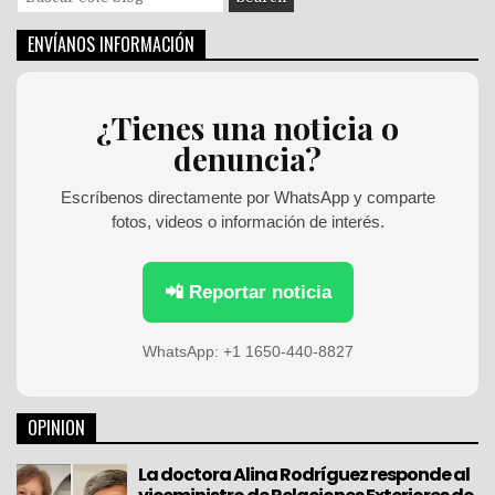
e
a
ENVÍANOS INFORMACIÓN
r
c
h
¿Tienes una noticia o
f
denuncia?
o
r
:
Escríbenos directamente por WhatsApp y comparte
fotos, videos o información de interés.
📲 Reportar noticia
WhatsApp: +1 1650-440-8827
OPINION
La doctora Alina Rodríguez responde al