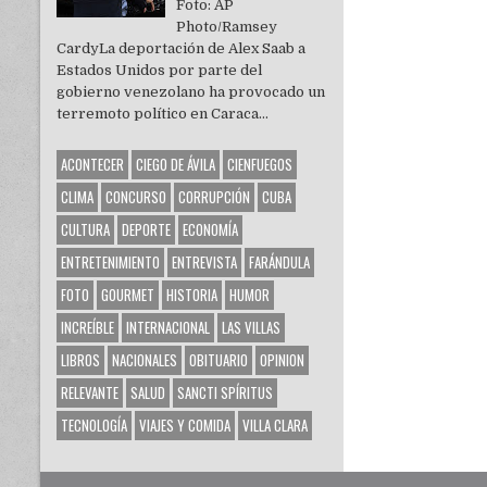
Foto: AP
Photo/Ramsey
CardyLa deportación de Alex Saab a
Estados Unidos por parte del
gobierno venezolano ha provocado un
terremoto político en Caraca...
ACONTECER
CIEGO DE ÁVILA
CIENFUEGOS
CLIMA
CONCURSO
CORRUPCIÓN
CUBA
CULTURA
DEPORTE
ECONOMÍA
ENTRETENIMIENTO
ENTREVISTA
FARÁNDULA
FOTO
GOURMET
HISTORIA
HUMOR
INCREÍBLE
INTERNACIONAL
LAS VILLAS
LIBROS
NACIONALES
OBITUARIO
OPINION
RELEVANTE
SALUD
SANCTI SPÍRITUS
TECNOLOGÍA
VIAJES Y COMIDA
VILLA CLARA