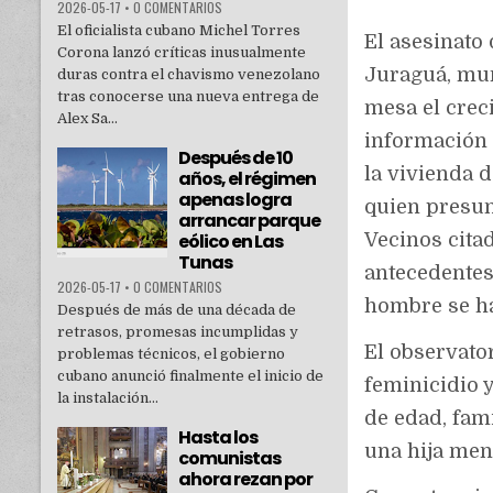
2026-05-17
•
0 COMENTARIOS
El oficialista cubano Michel Torres
El asesinato
Corona lanzó críticas inusualmente
Juraguá, mun
duras contra el chavismo venezolano
tras conocerse una nueva entrega de
mesa el crec
Alex Sa...
información 
Después de 10
la vivienda d
años, el régimen
apenas logra
quien presun
arrancar parque
eólico en Las
Vecinos cita
Tunas
antecedentes 
2026-05-17
•
0 COMENTARIOS
hombre se ha
Después de más de una década de
retrasos, promesas incumplidas y
El observato
problemas técnicos, el gobierno
cubano anunció finalmente el inicio de
feminicidio 
la instalación...
de edad, fam
Hasta los
una hija men
comunistas
ahora rezan por