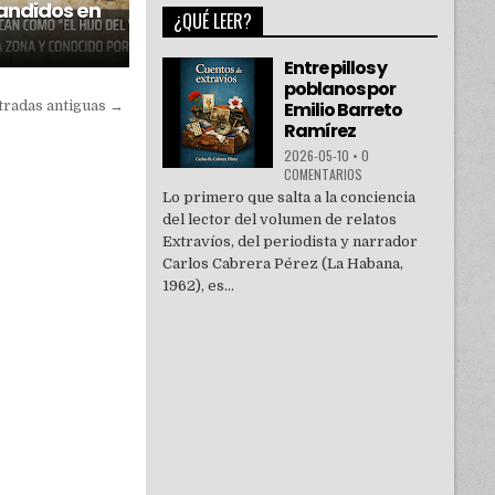
bandidos en
¿QUÉ LEER?
Entre pillos y
poblanos por
tradas antiguas →
Emilio Barreto
Ramírez
2026-05-10
•
0
COMENTARIOS
Lo primero que salta a la conciencia
del lector del volumen de relatos
Extravíos, del periodista y narrador
Carlos Cabrera Pérez (La Habana,
1962), es...