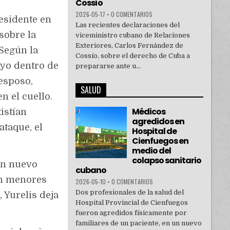
Cossío
2026-05-17
•
0 COMENTARIOS
residente en
Las recientes declaraciones del
sobre la
viceministro cubano de Relaciones
Exteriores, Carlos Fernández de
 Según la
Cossío, sobre el derecho de Cuba a
ayo dentro de
prepararse ante u...
 esposo,
SALUD
n el cuello.
Médicos
istían
agredidos en
ataque, el
Hospital de
Cienfuegos en
medio del
colapso sanitario
un nuevo
cubano
en menores
2026-05-10
•
0 COMENTARIOS
Dos profesionales de la salud del
 Yurelis deja
Hospital Provincial de Cienfuegos
fueron agredidos físicamente por
familiares de un paciente, en un nuevo