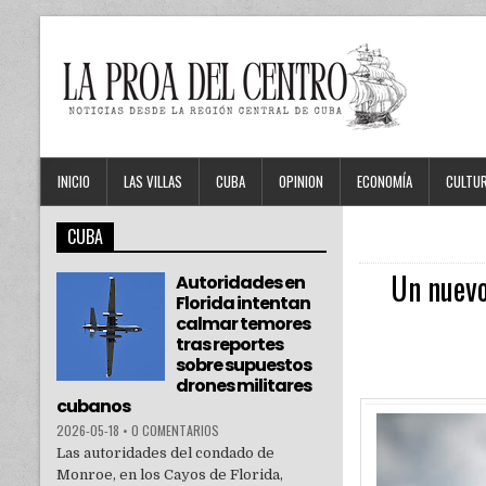
INICIO
LAS VILLAS
CUBA
OPINION
ECONOMÍA
CULTU
CUBA
Un nuevo
Autoridades en
Florida intentan
calmar temores
tras reportes
sobre supuestos
drones militares
cubanos
2026-05-18
•
0 COMENTARIOS
Las autoridades del condado de
Monroe, en los Cayos de Florida,