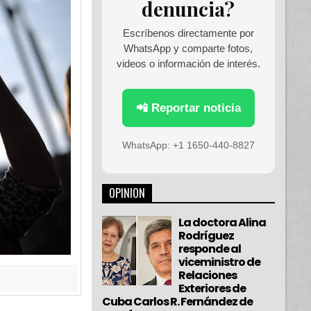
denuncia?
Escríbenos directamente por
WhatsApp y comparte fotos,
videos o información de interés.
📲 Reportar noticia
WhatsApp: +1 1650-440-8827
OPINION
La doctora Alina
Rodríguez
responde al
viceministro de
Relaciones
Exteriores de
Cuba Carlos R. Fernández de