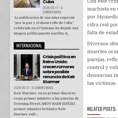
Con este cri
Cuba
2026-05-17
•
0
machista en 
COMENTARIOS
por 14ymedio
La publicación de una misa especial
“por la paz y el desarrollo de Cuba”
cifra real po
celebrada en el Vaticano ha dejado una
falta de esta
imagen políticamente insólita: d...
Diversos obs
INTERNACIONAL
muertes ocur
Crisis política en
parejas, refl
Reino Unido:
crecen rumores
control y vu
sobre posible
denuncian in
renuncia de Keir
Starmer
las víctimas.
2026-05-17
•
0 COMENTARIOS
Keir Starmer, en su primer discurso
como primer ministro a las puertas de
Downing Street.ANDY RAIN (EFE)El
RELATED POSTS:
primer ministro británico Keir
Starmer enfr...