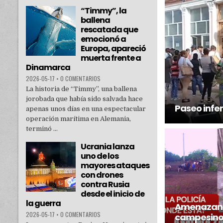
“Timmy”, la
ballena
rescatada que
emocionó a
Europa, apareció
muerta frente a
Dinamarca
2026-05-17
•
0 COMENTARIOS
La historia de “Timmy”, una ballena
jorobada que había sido salvada hace
Paseo infe
apenas unos días en una espectacular
operación marítima en Alemania,
terminó ...
Ucrania lanza
uno de los
mayores ataques
con drones
contra Rusia
desde el inicio de
la guerra
Amenazan 
2026-05-17
•
0 COMENTARIOS
campesinos