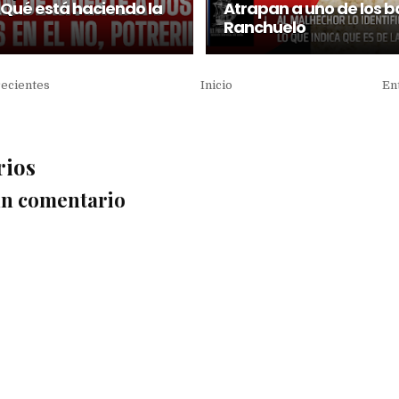
¿Qué está haciendo la
Atrapan a uno de los 
Ranchuelo
recientes
Inicio
En
rios
un comentario