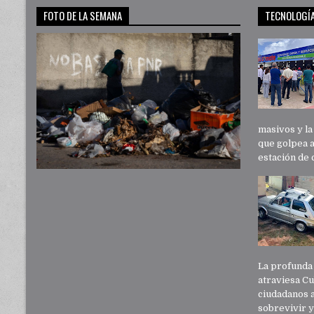
FOTO DE LA SEMANA
TECNOLOGÍ
masivos y l
que golpea 
estación de 
La profunda 
atraviesa C
ciudadanos a
sobrevivir y