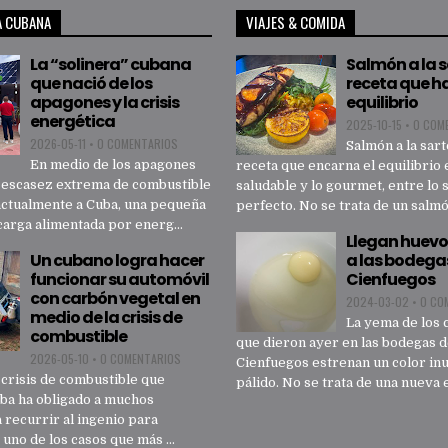
A CUBANA
VIAJES & COMIDA
La “solinera” cubana
Salmón a la 
que nació de los
receta que h
apagones y la crisis
equilibrio
energética
2025-10-15
•
0 COM
2026-05-11
•
0 COMENTARIOS
Salmón a la sart
En medio de los apagones
receta que encarna el equilibrio 
a escasez extrema de combustible
saludable y lo gourmet, entre lo 
actualmente a Cuba, una pequeña
perfecto. No se trata de un salmón
carga alimentada por energ...
Llegan huevo
Un cubano logra hacer
a las bodega
funcionar su automóvil
Cienfuegos
con carbón vegetal en
2024-03-02
•
0 CO
medio de la crisis de
La yema de los 
combustible
que dieron ayer en las bodegas 
2026-05-10
•
0 COMENTARIOS
Cienfuegos estrenan un color inu
crisis de combustible que
pálido. No se trata de una nueva e
uba ha obligado a muchos
 recurrir al ingenio para
 uno de los casos que más ...