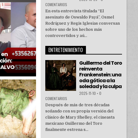
COMENTARIOS
En esta entrevista titulada “El
asesinato de Oswaldo Payá”, Osmel
Rodríguez y Regis Iglesias conversan
sobre uno de los hechos más
controvertidos y aú...
ENTRETENIMIENTO
 en
ción:
Guillermo del Toro
SALVO
reinventa
Frankenstein: una
oda gótica a la
soledad y la culpa
2025-11-10
•
0
COMENTARIOS
Después de más de tres décadas
soñando con su propia versión del
clásico de Mary Shelley, el cineasta
mexicano Guillermo del Toro
finalmente estrena s...