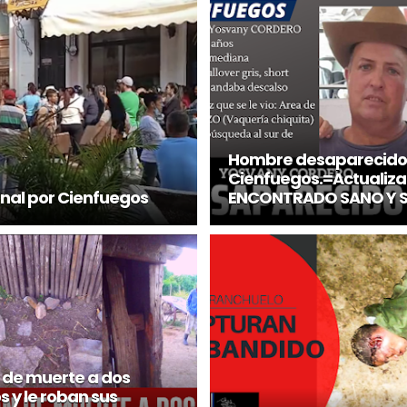
Hombre desaparecido
Cienfuegos.=Actualiza
rnal por Cienfuegos
ENCONTRADO SANO Y 
de muerte a dos
 y le roban sus