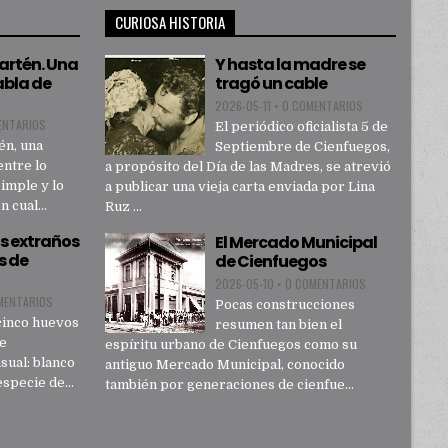
CURIOSA HISTORIA
sartén. Una
Y hasta la madre se
abla de
tragó un cable
2026-05-11
•
0 COMENTARIOS
ENTARIOS
El periódico oficialista 5 de
én, una
Septiembre de Cienfuegos,
entre lo
a propósito del Día de las Madres, se atrevió
simple y lo
a publicar una vieja carta enviada por Lina
 cual...
Ruz ...
s extraños
El Mercado Municipal
s de
de Cienfuegos
2026-05-10
•
0 COMENTARIOS
MENTARIOS
Pocas construcciones
cinco huevos
resumen tan bien el
de
espíritu urbano de Cienfuegos como su
sual: blanco
antiguo Mercado Municipal, conocido
specie de...
también por generaciones de cienfue...