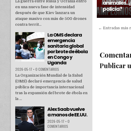
La guerra entre Rusia y Ucrania entró
animales. 
en una nueva fase de intensidad
policía?
después de que Kiev lanzara un
ataque masivo con más de 500 drones
contra territ...
← Entradas más 
La OMS declara
emergencia
sanitaria global
por brote de ébola
Comenta
en Congo y
Uganda
Publicar 
2026-05-17
•
0 COMENTARIOS
La Organización Mundial de la Salud
(OMS) declaró emergencia de salud
pública de importancia internacional
tras la expansión del brote de ébola en
la ...
Alex Saab vuelve
a manos de EE.UU.
2026-05-17
•
0
COMENTARIOS