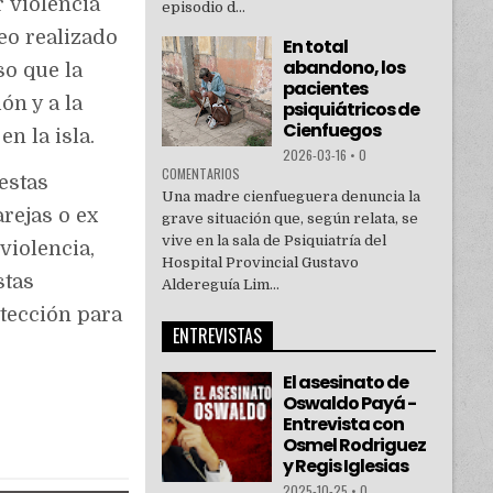
 violencia
episodio d...
eo realizado
En total
abandono, los
so que la
pacientes
ón y a la
psiquiátricos de
Cienfuegos
en la isla.
2026-03-16
•
0
COMENTARIOS
estas
Una madre cienfueguera denuncia la
rejas o ex
grave situación que, según relata, se
vive en la sala de Psiquiatría del
violencia,
Hospital Provincial Gustavo
stas
Aldereguía Lim...
tección para
ENTREVISTAS
El asesinato de
Oswaldo Payá -
Entrevista con
Osmel Rodriguez
y Regis Iglesias
2025-10-25
•
0