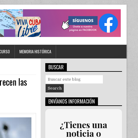
CURSO
MEMORIA HISTÓRICA
BUSCAR
recen las
S
e
a
r
ENVÍANOS INFORMACIÓN
c
h
f
o
¿Tienes una
r
noticia o
: