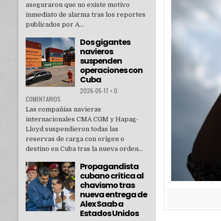
aseguraron que no existe motivo
inmediato de alarma tras los reportes
publicados por A...
Dos gigantes
navieros
suspenden
operaciones con
Cuba
2026-05-17
•
0
COMENTARIOS
Las compañías navieras
internacionales CMA CGM y Hapag-
Lloyd suspendieron todas las
reservas de carga con origen o
destino en Cuba tras la nueva orden...
Propagandista
cubano critica al
chavismo tras
nueva entrega de
Alex Saab a
Estados Unidos