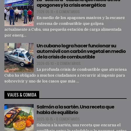
apagones y la crisis energética
2026-05-11
•
0 COMENTARIOS
En medio de los apagones masivos y la escasez
extrema de combustible que golpea
actualmente a Cuba, una pequeña estación de carga alimentada
por energ...
Un cubano logra hacer funcionar su
automóvil con carbón vegetal en medio
de la crisis de combustible
2026-05-10
•
0 COMENTARIOS
La profunda crisis de combustible que atraviesa
Cuba ha obligado a muchos ciudadanos a recurrir al ingenio para
sobrevivir y uno de los casos que más ...
VIAJES & COMIDA
Salmón a la sartén. Una receta que
habla de equilibrio
2025-10-15
•
0 COMENTARIOS
Salmón a la sartén, una receta que encarna el
equilibrio entre lo saludable y lo gourmet, entre