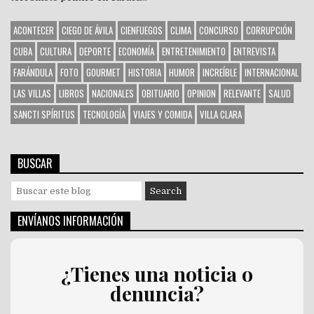
ACONTECER
CIEGO DE ÁVILA
CIENFUEGOS
CLIMA
CONCURSO
CORRUPCIÓN
CUBA
CULTURA
DEPORTE
ECONOMÍA
ENTRETENIMIENTO
ENTREVISTA
FARÁNDULA
FOTO
GOURMET
HISTORIA
HUMOR
INCREÍBLE
INTERNACIONAL
LAS VILLAS
LIBROS
NACIONALES
OBITUARIO
OPINION
RELEVANTE
SALUD
SANCTI SPÍRITUS
TECNOLOGÍA
VIAJES Y COMIDA
VILLA CLARA
BUSCAR
S
e
a
ENVÍANOS INFORMACIÓN
r
c
h
¿Tienes una noticia o
f
denuncia?
o
r
: