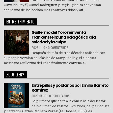
Oswaldo Payá”, Osmel Rodríguez y Regis Iglesias conversan
sobre uno de los hechos más controvertidos y aú...
ENTRETENIMIENTO
Guillermo del Toro reinventa
Frankenstein: una oda gótica a la
soledad y la culpa
2025-11-10
•
0 COMENTARIOS
Después de más de tres décadas soñando con
su propia versión del clásico de Mary Shelley, el cineasta
mexicano Guillermo del Toro finalmente estrena s...
¿QUÉ LEER?
Entre pillos y poblanos por Emilio Barreto
Ramírez
2026-05-10
•
0 COMENTARIOS
Lo primero que salta a la conciencia del lector
del volumen de relatos Extravíos, del periodista
y narrador Carlos Cabrera Pérez (La Habana, 1962), es...