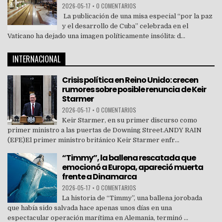
2026-05-17
•
0 COMENTARIOS
La publicación de una misa especial “por la paz
y el desarrollo de Cuba” celebrada en el
Vaticano ha dejado una imagen políticamente insólita: d...
INTERNACIONAL
Crisis política en Reino Unido: crecen
rumores sobre posible renuncia de Keir
Starmer
2026-05-17
•
0 COMENTARIOS
Keir Starmer, en su primer discurso como
primer ministro a las puertas de Downing Street.ANDY RAIN
(EFE)El primer ministro británico Keir Starmer enfr...
“Timmy”, la ballena rescatada que
emocionó a Europa, apareció muerta
frente a Dinamarca
2026-05-17
•
0 COMENTARIOS
La historia de “Timmy”, una ballena jorobada
que había sido salvada hace apenas unos días en una
espectacular operación marítima en Alemania, terminó ...