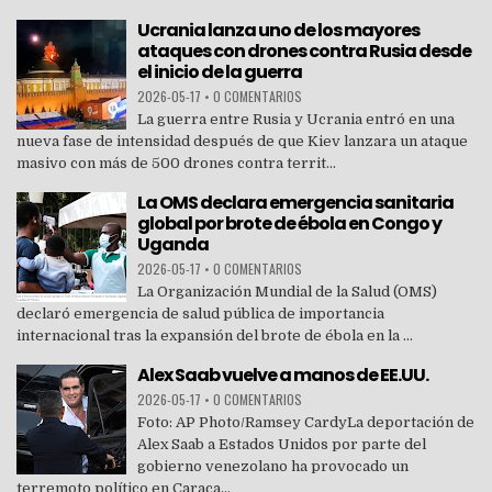
Ucrania lanza uno de los mayores
ataques con drones contra Rusia desde
el inicio de la guerra
2026-05-17
•
0 COMENTARIOS
La guerra entre Rusia y Ucrania entró en una
nueva fase de intensidad después de que Kiev lanzara un ataque
masivo con más de 500 drones contra territ...
La OMS declara emergencia sanitaria
global por brote de ébola en Congo y
Uganda
2026-05-17
•
0 COMENTARIOS
La Organización Mundial de la Salud (OMS)
declaró emergencia de salud pública de importancia
internacional tras la expansión del brote de ébola en la ...
Alex Saab vuelve a manos de EE.UU.
2026-05-17
•
0 COMENTARIOS
Foto: AP Photo/Ramsey CardyLa deportación de
Alex Saab a Estados Unidos por parte del
gobierno venezolano ha provocado un
terremoto político en Caraca...