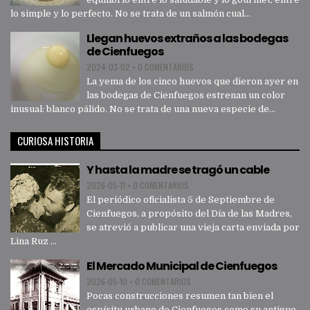
lo simple y lo perfecto. No se trata de un salmón cual...
Llegan huevos extraños a las bodegas
de Cienfuegos
2024-03-02
•
0 COMENTARIOS
La yema de los cinco huevos que dieron ayer en
las bodegas de Cienfuegos estrenan un color
inusual: blanco pálido. No se trata de una nueva especie de...
CURIOSA HISTORIA
Y hasta la madre se tragó un cable
2026-05-11
•
0 COMENTARIOS
El periódico oficialista 5 de Septiembre de
Cienfuegos, a propósito del Día de las Madres,
se atrevió a publicar una vieja carta enviada por
Lina Ruz ...
El Mercado Municipal de Cienfuegos
2026-05-10
•
0 COMENTARIOS
Pocas construcciones resumen tan bien el
espíritu urbano de Cienfuegos como su antiguo