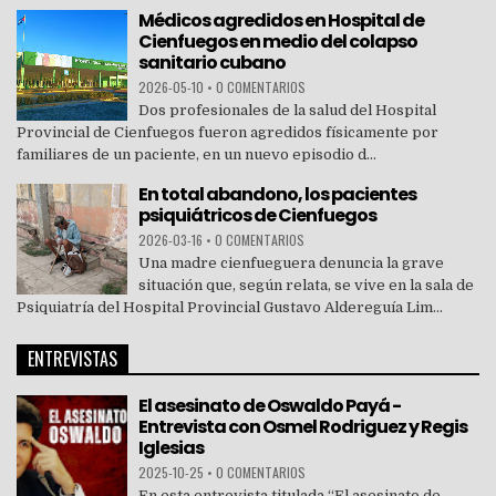
Médicos agredidos en Hospital de
Cienfuegos en medio del colapso
sanitario cubano
2026-05-10
•
0 COMENTARIOS
Dos profesionales de la salud del Hospital
Provincial de Cienfuegos fueron agredidos físicamente por
familiares de un paciente, en un nuevo episodio d...
En total abandono, los pacientes
psiquiátricos de Cienfuegos
2026-03-16
•
0 COMENTARIOS
Una madre cienfueguera denuncia la grave
situación que, según relata, se vive en la sala de
Psiquiatría del Hospital Provincial Gustavo Aldereguía Lim...
ENTREVISTAS
El asesinato de Oswaldo Payá -
Entrevista con Osmel Rodriguez y Regis
Iglesias
2025-10-25
•
0 COMENTARIOS
En esta entrevista titulada “El asesinato de