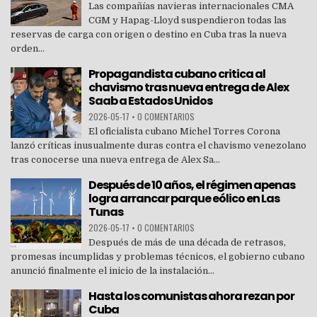
Las compañías navieras internacionales CMA
CGM y Hapag-Lloyd suspendieron todas las
reservas de carga con origen o destino en Cuba tras la nueva
orden...
Propagandista cubano critica al
chavismo tras nueva entrega de Alex
Saab a Estados Unidos
2026-05-17
•
0 COMENTARIOS
El oficialista cubano Michel Torres Corona
lanzó críticas inusualmente duras contra el chavismo venezolano
tras conocerse una nueva entrega de Alex Sa...
Después de 10 años, el régimen apenas
logra arrancar parque eólico en Las
Tunas
2026-05-17
•
0 COMENTARIOS
Después de más de una década de retrasos,
promesas incumplidas y problemas técnicos, el gobierno cubano
anunció finalmente el inicio de la instalación...
Hasta los comunistas ahora rezan por
Cuba