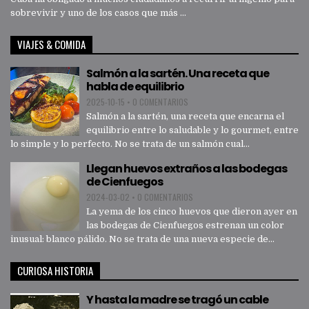
sobrevivir y uno de los casos que más ...
VIAJES & COMIDA
Salmón a la sartén. Una receta que
habla de equilibrio
2025-10-15
•
0 COMENTARIOS
Salmón a la sartén, una receta que encarna el
equilibrio entre lo saludable y lo gourmet, entre
lo simple y lo perfecto. No se trata de un salmón cual...
Llegan huevos extraños a las bodegas
de Cienfuegos
2024-03-02
•
0 COMENTARIOS
La yema de los cinco huevos que dieron ayer en
las bodegas de Cienfuegos estrenan un color
inusual: blanco pálido. No se trata de una nueva especie de...
CURIOSA HISTORIA
Y hasta la madre se tragó un cable