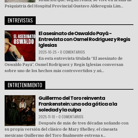
Psiquiatría del Hospital Provincial Gustavo Aldereguía Lim...
ENTREVISTAS
El asesinato de Oswaldo Payá -
Entrevista con Osmel Rodriguez y Regis
Iglesias
2025-10-25
•
0 COMENTARIOS
En esta entrevista titulada “El asesinato de
Oswaldo Payá”, Osmel Rodríguez y Regis Iglesias conversan
sobre uno de los hechos más controvertidos y aú...
ENTRETENIMIENTO
Guillermo del Toro reinventa
Frankenstein: una oda gótica a la
soledad y la culpa
2025-11-10
•
0 COMENTARIOS
Después de más de tres décadas soñando con
su propia versión del clásico de Mary Shelley, el cineasta
mexicano Guillermo del Toro finalmente estrena s...