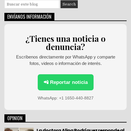
S
e
a
ENVÍANOS INFORMACIÓN
r
c
h
¿Tienes una noticia o
f
denuncia?
o
r
:
Escríbenos directamente por WhatsApp y comparte
fotos, videos o información de interés.
📲 Reportar noticia
WhatsApp: +1 1650-440-8827
OPINION
La doctora Alina Rodríguez responde al