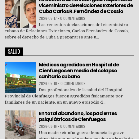
viceministro de Relaciones Exteriores de
Cuba Carlos R. Fernández de Cossío
2026-05-17
•
0 COMENTARIOS
Las recientes declaraciones del viceministro
cubano de Relaciones Exteriores, Carlos Fernández de Cossío,
sobre el derecho de Cuba a prepararse ante u...
SALUD
Médicos agredidos en Hospital de
Cienfuegos en medio del colapso
sanitario cubano
2026-05-10
•
0 COMENTARIOS
Dos profesionales de la salud del Hospital
Provincial de Cienfuegos fueron agredidos físicamente por
familiares de un paciente, en un nuevo episodio d...
En total abandono, los pacientes
psiquiátricos de Cienfuegos
2026-03-16
•
0 COMENTARIOS
Una madre cienfueguera denuncia la grave
situación que, según relata, se vive en la sala de