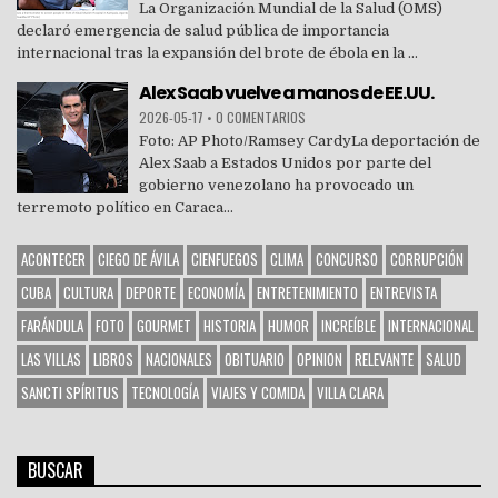
La Organización Mundial de la Salud (OMS)
declaró emergencia de salud pública de importancia
internacional tras la expansión del brote de ébola en la ...
Alex Saab vuelve a manos de EE.UU.
2026-05-17
•
0 COMENTARIOS
Foto: AP Photo/Ramsey CardyLa deportación de
Alex Saab a Estados Unidos por parte del
gobierno venezolano ha provocado un
terremoto político en Caraca...
ACONTECER
CIEGO DE ÁVILA
CIENFUEGOS
CLIMA
CONCURSO
CORRUPCIÓN
CUBA
CULTURA
DEPORTE
ECONOMÍA
ENTRETENIMIENTO
ENTREVISTA
FARÁNDULA
FOTO
GOURMET
HISTORIA
HUMOR
INCREÍBLE
INTERNACIONAL
LAS VILLAS
LIBROS
NACIONALES
OBITUARIO
OPINION
RELEVANTE
SALUD
SANCTI SPÍRITUS
TECNOLOGÍA
VIAJES Y COMIDA
VILLA CLARA
BUSCAR