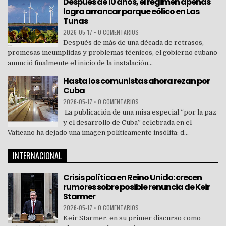
Después de 10 años, el régimen apenas
logra arrancar parque eólico en Las
Tunas
2026-05-17
•
0 COMENTARIOS
Después de más de una década de retrasos,
promesas incumplidas y problemas técnicos, el gobierno cubano
anunció finalmente el inicio de la instalación...
Hasta los comunistas ahora rezan por
Cuba
2026-05-17
•
0 COMENTARIOS
La publicación de una misa especial “por la paz
y el desarrollo de Cuba” celebrada en el
Vaticano ha dejado una imagen políticamente insólita: d...
INTERNACIONAL
Crisis política en Reino Unido: crecen
rumores sobre posible renuncia de Keir
Starmer
2026-05-17
•
0 COMENTARIOS
Keir Starmer, en su primer discurso como