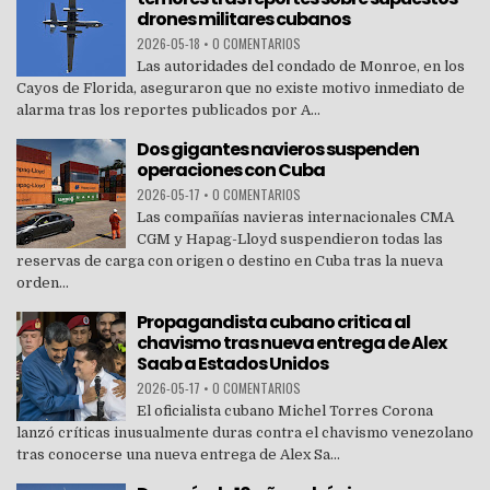
drones militares cubanos
2026-05-18
•
0 COMENTARIOS
Las autoridades del condado de Monroe, en los
Cayos de Florida, aseguraron que no existe motivo inmediato de
alarma tras los reportes publicados por A...
Dos gigantes navieros suspenden
operaciones con Cuba
2026-05-17
•
0 COMENTARIOS
Las compañías navieras internacionales CMA
CGM y Hapag-Lloyd suspendieron todas las
reservas de carga con origen o destino en Cuba tras la nueva
orden...
Propagandista cubano critica al
chavismo tras nueva entrega de Alex
Saab a Estados Unidos
2026-05-17
•
0 COMENTARIOS
El oficialista cubano Michel Torres Corona
lanzó críticas inusualmente duras contra el chavismo venezolano
tras conocerse una nueva entrega de Alex Sa...