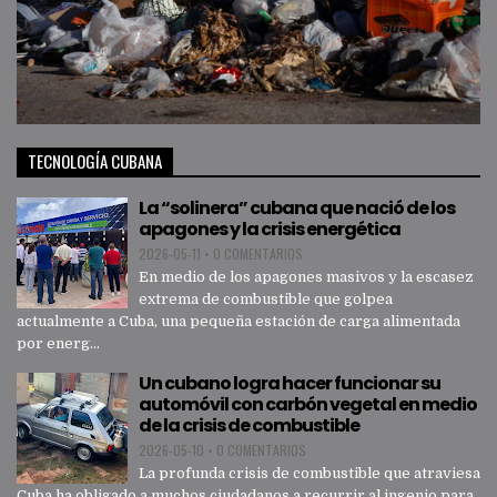
TECNOLOGÍA CUBANA
La “solinera” cubana que nació de los
apagones y la crisis energética
2026-05-11
•
0 COMENTARIOS
En medio de los apagones masivos y la escasez
extrema de combustible que golpea
actualmente a Cuba, una pequeña estación de carga alimentada
por energ...
Un cubano logra hacer funcionar su
automóvil con carbón vegetal en medio
de la crisis de combustible
2026-05-10
•
0 COMENTARIOS
La profunda crisis de combustible que atraviesa
Cuba ha obligado a muchos ciudadanos a recurrir al ingenio para