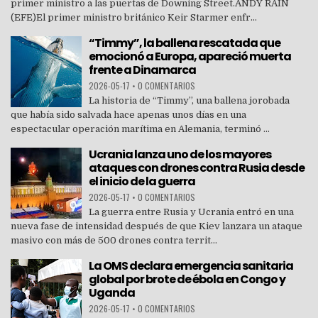
primer ministro a las puertas de Downing Street.ANDY RAIN
(EFE)El primer ministro británico Keir Starmer enfr...
“Timmy”, la ballena rescatada que
emocionó a Europa, apareció muerta
frente a Dinamarca
2026-05-17
•
0 COMENTARIOS
La historia de “Timmy”, una ballena jorobada
que había sido salvada hace apenas unos días en una
espectacular operación marítima en Alemania, terminó ...
Ucrania lanza uno de los mayores
ataques con drones contra Rusia desde
el inicio de la guerra
2026-05-17
•
0 COMENTARIOS
La guerra entre Rusia y Ucrania entró en una
nueva fase de intensidad después de que Kiev lanzara un ataque
masivo con más de 500 drones contra territ...
La OMS declara emergencia sanitaria
global por brote de ébola en Congo y
Uganda
2026-05-17
•
0 COMENTARIOS