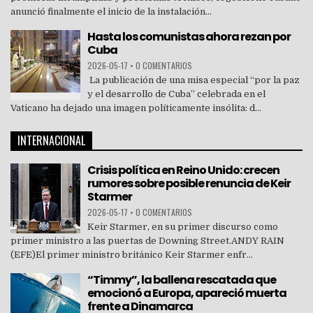
anunció finalmente el inicio de la instalación...
Hasta los comunistas ahora rezan por
Cuba
2026-05-17
•
0 COMENTARIOS
La publicación de una misa especial “por la paz
y el desarrollo de Cuba” celebrada en el
Vaticano ha dejado una imagen políticamente insólita: d...
INTERNACIONAL
Crisis política en Reino Unido: crecen
rumores sobre posible renuncia de Keir
Starmer
2026-05-17
•
0 COMENTARIOS
Keir Starmer, en su primer discurso como
primer ministro a las puertas de Downing Street.ANDY RAIN
(EFE)El primer ministro británico Keir Starmer enfr...
“Timmy”, la ballena rescatada que
emocionó a Europa, apareció muerta
frente a Dinamarca