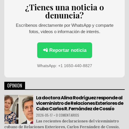
h
¿Tienes una noticia o
f
denuncia?
o
r
:
Escríbenos directamente por WhatsApp y comparte
fotos, videos o información de interés.
📲 Reportar noticia
WhatsApp: +1 1650-440-8827
OPINION
La doctora Alina Rodríguez responde al
viceministro de Relaciones Exteriores de
Cuba Carlos R. Fernández de Cossío
2026-05-17
•
0 COMENTARIOS
Las recientes declaraciones del viceministro
cubano de Relaciones Exteriores, Carlos Fernández de Cossío,