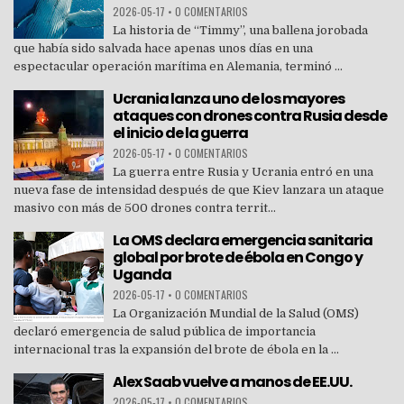
2026-05-17
•
0 COMENTARIOS
La historia de “Timmy”, una ballena jorobada
que había sido salvada hace apenas unos días en una
espectacular operación marítima en Alemania, terminó ...
Ucrania lanza uno de los mayores
ataques con drones contra Rusia desde
el inicio de la guerra
2026-05-17
•
0 COMENTARIOS
La guerra entre Rusia y Ucrania entró en una
nueva fase de intensidad después de que Kiev lanzara un ataque
masivo con más de 500 drones contra territ...
La OMS declara emergencia sanitaria
global por brote de ébola en Congo y
Uganda
2026-05-17
•
0 COMENTARIOS
La Organización Mundial de la Salud (OMS)
declaró emergencia de salud pública de importancia
internacional tras la expansión del brote de ébola en la ...
Alex Saab vuelve a manos de EE.UU.
2026-05-17
•
0 COMENTARIOS