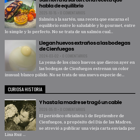
habla de equilibrio
2025-10-15
•
0 COMENTARIOS
Salmón a la sartén, una receta que encarna el
equilibrio entre lo saludable y lo gourmet, entre
lo simple y lo perfecto. No se trata de un salmón cual...
Llegan huevos extraños a las bodegas
de Cienfuegos
2024-03-02
•
0 COMENTARIOS
La yema de los cinco huevos que dieron ayer en
las bodegas de Cienfuegos estrenan un color
inusual: blanco pálido. No se trata de una nueva especie de...
CURIOSA HISTORIA
Y hasta la madre se tragó un cable
2026-05-11
•
0 COMENTARIOS
El periódico oficialista 5 de Septiembre de
Cienfuegos, a propósito del Día de las Madres,
se atrevió a publicar una vieja carta enviada por
Lina Ruz ...