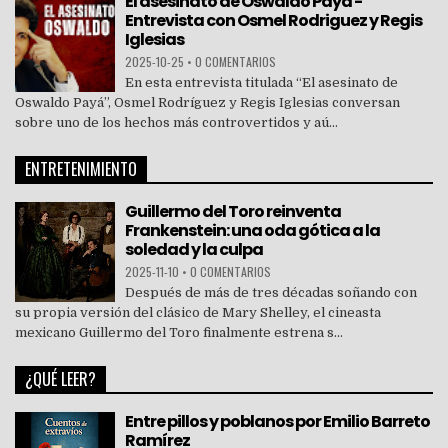
El asesinato de Oswaldo Payá -
Entrevista con Osmel Rodriguez y Regis
Iglesias
2025-10-25
•
0 COMENTARIOS
En esta entrevista titulada “El asesinato de
Oswaldo Payá”, Osmel Rodríguez y Regis Iglesias conversan
sobre uno de los hechos más controvertidos y aú...
ENTRETENIMIENTO
Guillermo del Toro reinventa
Frankenstein: una oda gótica a la
soledad y la culpa
2025-11-10
•
0 COMENTARIOS
Después de más de tres décadas soñando con
su propia versión del clásico de Mary Shelley, el cineasta
mexicano Guillermo del Toro finalmente estrena s...
¿QUÉ LEER?
Entre pillos y poblanos por Emilio Barreto
Ramírez