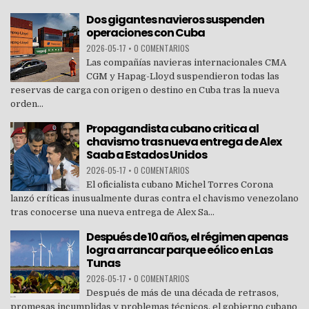
Dos gigantes navieros suspenden
operaciones con Cuba
2026-05-17
•
0 COMENTARIOS
Las compañías navieras internacionales CMA
CGM y Hapag-Lloyd suspendieron todas las
reservas de carga con origen o destino en Cuba tras la nueva
orden...
Propagandista cubano critica al
chavismo tras nueva entrega de Alex
Saab a Estados Unidos
2026-05-17
•
0 COMENTARIOS
El oficialista cubano Michel Torres Corona
lanzó críticas inusualmente duras contra el chavismo venezolano
tras conocerse una nueva entrega de Alex Sa...
Después de 10 años, el régimen apenas
logra arrancar parque eólico en Las
Tunas
2026-05-17
•
0 COMENTARIOS
Después de más de una década de retrasos,
promesas incumplidas y problemas técnicos, el gobierno cubano