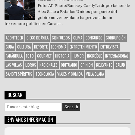
Foto: AP Photo/Ramsey CardyLa deportación de
Alex Saab a Estados Unidos por parte del
gobierno venezolano ha provocado un
terremoto político en Caraca...
ACONTECER
CIEGO DE ÁVILA
CIENFUEGOS
CLIMA
CONCURSO
CORRUPCIÓN
CUBA
CULTURA
DEPORTE
ECONOMÍA
ENTRETENIMIENTO
ENTREVISTA
FARÁNDULA
FOTO
GOURMET
HISTORIA
HUMOR
INCREÍBLE
INTERNACIONAL
LAS VILLAS
LIBROS
NACIONALES
OBITUARIO
OPINION
RELEVANTE
SALUD
SANCTI SPÍRITUS
TECNOLOGÍA
VIAJES Y COMIDA
VILLA CLARA
BUSCAR
S
e
a
ENVÍANOS INFORMACIÓN
r
c