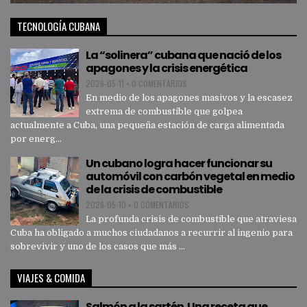
TECNOLOGÍA CUBANA
La “solinera” cubana que nació de los
apagones y la crisis energética
2026-05-11
•
0 COMENTARIOS
En medio de los apagones masivos y la escasez
extrema de combustible que golpea
actualmente a Cuba, una pequeña estación de carga alimentada
por energ...
Un cubano logra hacer funcionar su
automóvil con carbón vegetal en medio
de la crisis de combustible
2026-05-10
•
0 COMENTARIOS
La profunda crisis de combustible que atraviesa
Cuba ha obligado a muchos ciudadanos a recurrir al ingenio para
sobrevivir y uno de los casos que más ...
VIAJES & COMIDA
Salmón a la sartén. Una receta que