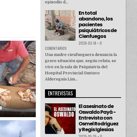
episodio d...
En total
abandono, los
pacientes
psiquiátricos de
Cienfuegos
2026-03-16
•
0
COMENTARIOS
Una madre cienfueguera denuncia la
grave situación que, según relata, se
vive en la sala de Psiquiatría del
Hospital Provincial Gustavo
Aldereguía Lim...
ENTREVISTAS
El asesinato de
I
Oswaldo Payá -
Entrevista con
Osmel Rodriguez
y Regis Iglesias
2025-10-25
•
0