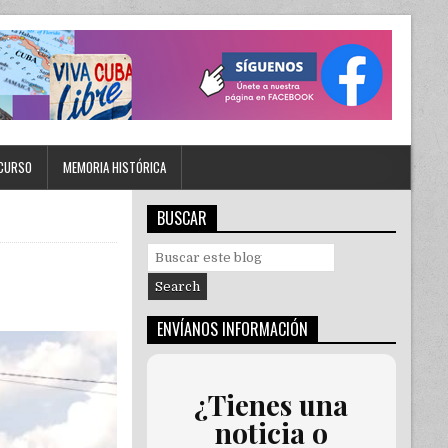
CURSO
MEMORIA HISTÓRICA
BUSCAR
S
e
a
r
ENVÍANOS INFORMACIÓN
c
h
f
o
¿Tienes una
r
noticia o
: