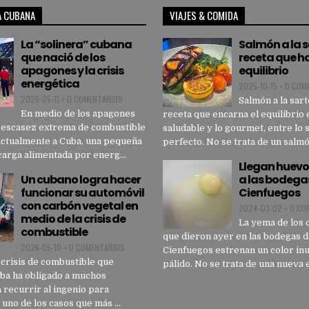
A CUBANA
VIAJES & COMIDA
La “solinera” cubana
Salmón a la 
que nació de los
receta que h
apagones y la crisis
equilibrio
energética
2025-10-15
•
0 COM
2026-05-11
•
0 COMENTARIOS
Salmón a la sart
En medio de los apagones
receta que encarna el equilibrio 
a escasez extrema de combustible
saludable y lo gourmet, entre lo 
actualmente a Cuba, una pequeña
perfecto. No se trata de un salmón
carga alimentada por energ...
Llegan huevo
Un cubano logra hacer
a las bodega
funcionar su automóvil
Cienfuegos
con carbón vegetal en
2024-03-02
•
0 CO
medio de la crisis de
La yema de los 
combustible
que dieron ayer en las bodegas 
2026-05-10
•
0 COMENTARIOS
Cienfuegos estrenan un color inu
crisis de combustible que
pálido. No se trata de una nueva e
uba ha obligado a muchos
 recurrir al ingenio para
 uno de los casos que más ...