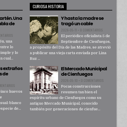
CURIOSA HISTORIA
sartén. Una
Y hasta la madre se
abla de
tragó un cable
2026-05-11
•
0 COMENTARIOS
ENTARIOS
El periódico oficialista 5 de
én, una
Septiembre de Cienfuegos,
entre lo
a propósito del Día de las Madres, se atrevió
simple y lo
a publicar una vieja carta enviada por Lina
 cual...
Ruz ...
s extraños
El Mercado Municipal
s de
de Cienfuegos
2026-05-10
•
0 COMENTARIOS
MENTARIOS
Pocas construcciones
cinco huevos
resumen tan bien el
de
espíritu urbano de Cienfuegos como su
sual: blanco
antiguo Mercado Municipal, conocido
specie de...
también por generaciones de cienfue...