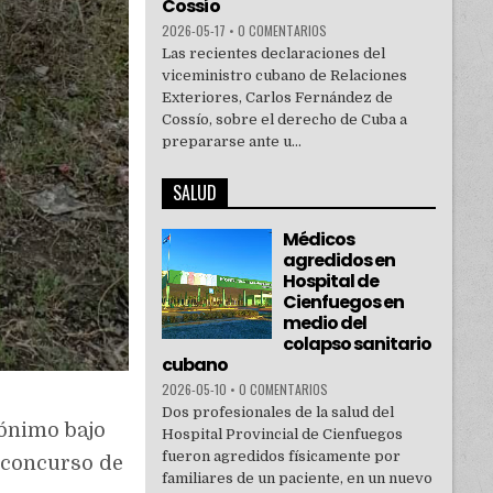
Cossío
2026-05-17
•
0 COMENTARIOS
Las recientes declaraciones del
viceministro cubano de Relaciones
Exteriores, Carlos Fernández de
Cossío, sobre el derecho de Cuba a
prepararse ante u...
SALUD
Médicos
agredidos en
Hospital de
Cienfuegos en
medio del
colapso sanitario
cubano
2026-05-10
•
0 COMENTARIOS
Dos profesionales de la salud del
dónimo bajo
Hospital Provincial de Cienfuegos
fueron agredidos físicamente por
o concurso de
familiares de un paciente, en un nuevo