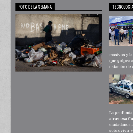
FOTO DE LA SEMANA
TECNOLOGÍ
masivos y l
que golpea 
estación de 
La profunda 
atraviesa C
ciudadanos a
sobrevivir y