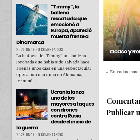
“Timmy”, la
ballena
rescatada que
emocionó a
Europa, apareció
muerta frente a
Dinamarca
2026-05-17
•
0 COMENTARIOS
Ocaso y Re
La historia de “Timmy”, una ballena
jorobada que había sido salvada hace
apenas unos días en una espectacular
← Entradas más 
operación marítima en Alemania,
terminó ...
Ucrania lanza
uno de los
Comenta
mayores ataques
con drones
Publicar 
contra Rusia
desde el inicio de
la guerra
2026-05-17
•
0 COMENTARIOS