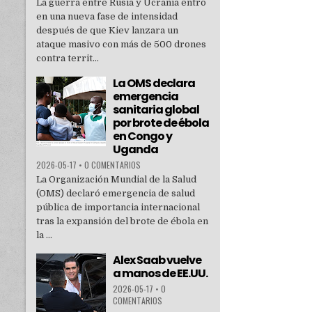
La guerra entre Rusia y Ucrania entró
en una nueva fase de intensidad
después de que Kiev lanzara un
ataque masivo con más de 500 drones
contra territ...
La OMS declara
emergencia
sanitaria global
por brote de ébola
en Congo y
Uganda
2026-05-17
•
0 COMENTARIOS
La Organización Mundial de la Salud
(OMS) declaró emergencia de salud
pública de importancia internacional
tras la expansión del brote de ébola en
la ...
Alex Saab vuelve
a manos de EE.UU.
2026-05-17
•
0
COMENTARIOS