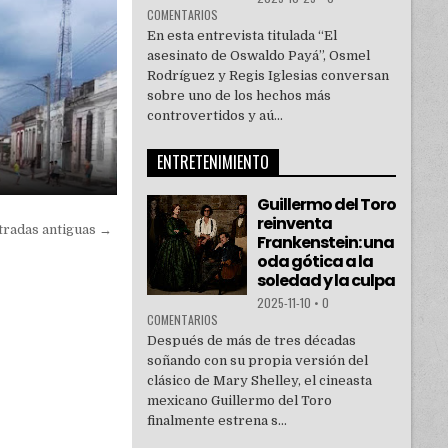
COMENTARIOS
En esta entrevista titulada “El
asesinato de Oswaldo Payá”, Osmel
Rodríguez y Regis Iglesias conversan
sobre uno de los hechos más
controvertidos y aú...
ENTRETENIMIENTO
Guillermo del Toro
reinventa
tradas antiguas →
Frankenstein: una
oda gótica a la
soledad y la culpa
2025-11-10
•
0
COMENTARIOS
Después de más de tres décadas
soñando con su propia versión del
clásico de Mary Shelley, el cineasta
mexicano Guillermo del Toro
finalmente estrena s...