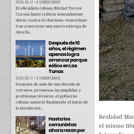
2026-05-17
•
0 COMENTARIOS
El oficialista cubano Michel Torres
Corona lanzó críticas inusualmente
duras contra el chavismo venezolano
tras conocerse una nueva entrega de
Alex Sa...
Después de 10
años, el régimen
apenas logra
arrancar parque
eólico en Las
Tunas
2026-05-17
•
0 COMENTARIOS
Después de más de una década de
retrasos, promesas incumplidas y
problemas técnicos, el gobierno
cubano anunció finalmente el inicio de
la instalación...
Realidad Mad
Hasta los
comunistas
el mismo tít
ahora rezan por