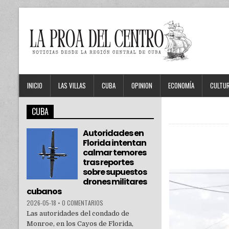
INICIO
LAS VILLAS
CUBA
OPINION
ECONOMÍA
CULTU
CUBA
Autoridades en
Florida intentan
calmar temores
tras reportes
sobre supuestos
drones militares
cubanos
2026-05-18
•
0 COMENTARIOS
Las autoridades del condado de
Monroe, en los Cayos de Florida,