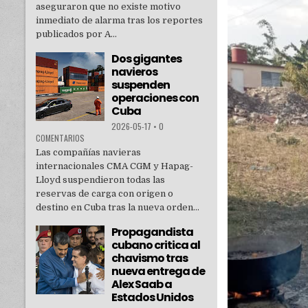
aseguraron que no existe motivo
inmediato de alarma tras los reportes
publicados por A...
Dos gigantes
navieros
suspenden
operaciones con
Cuba
2026-05-17
•
0
COMENTARIOS
Las compañías navieras
internacionales CMA CGM y Hapag-
Lloyd suspendieron todas las
reservas de carga con origen o
destino en Cuba tras la nueva orden...
Propagandista
cubano critica al
chavismo tras
nueva entrega de
Alex Saab a
Estados Unidos