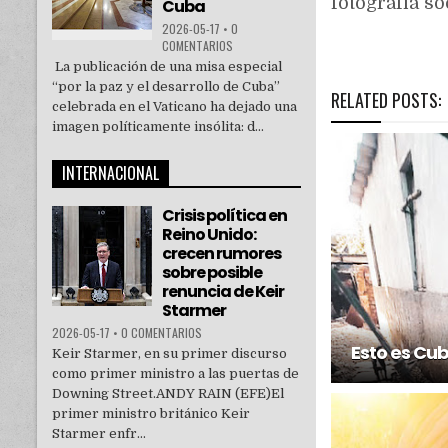
fotografía s
Cuba
2026-05-17
•
0
COMENTARIOS
La publicación de una misa especial
“por la paz y el desarrollo de Cuba”
RELATED POSTS:
celebrada en el Vaticano ha dejado una
imagen políticamente insólita: d...
INTERNACIONAL
Crisis política en
Reino Unido:
crecen rumores
sobre posible
renuncia de Keir
Starmer
2026-05-17
•
0 COMENTARIOS
Esto es Cub
Keir Starmer, en su primer discurso
como primer ministro a las puertas de
Downing Street.ANDY RAIN (EFE)El
primer ministro británico Keir
Starmer enfr...