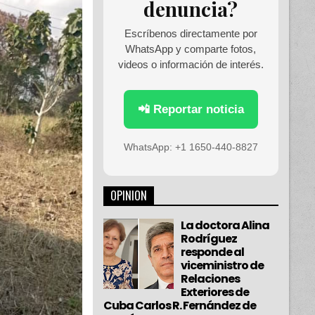
denuncia?
Escríbenos directamente por
WhatsApp y comparte fotos,
videos o información de interés.
📲 Reportar noticia
WhatsApp: +1 1650-440-8827
OPINION
La doctora Alina
Rodríguez
responde al
viceministro de
Relaciones
Exteriores de
Cuba Carlos R. Fernández de