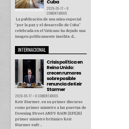
Cuba
2026-05-17
•
0
COMENTARIOS
La publicación de una misa especial
“por la paz y el desarrollo de Cuba”
celebrada en el Vaticano ha dejado una
imagen políticamente insólita: d...
INTERNACIONAL
Crisis política en
Reino Unido:
crecen rumores
sobre posible
renuncia de Keir
Starmer
2026-05-17
•
0 COMENTARIOS
Keir Starmer, en su primer discurso
como primer ministro a las puertas de
Downing Street.ANDY RAIN (EFE)El
primer ministro británico Keir
Starmer enfr...