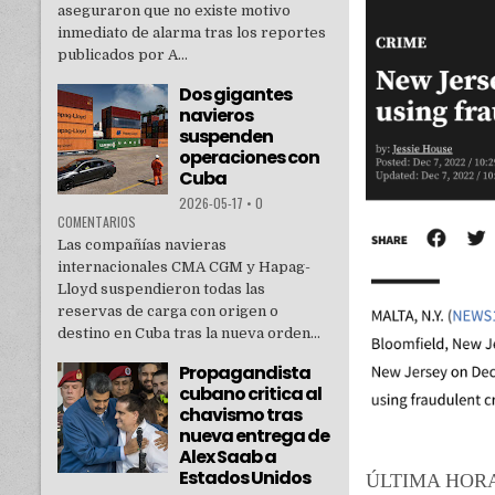
aseguraron que no existe motivo
inmediato de alarma tras los reportes
publicados por A...
Dos gigantes
navieros
suspenden
operaciones con
Cuba
2026-05-17
•
0
COMENTARIOS
Las compañías navieras
internacionales CMA CGM y Hapag-
Lloyd suspendieron todas las
reservas de carga con origen o
destino en Cuba tras la nueva orden...
Propagandista
cubano critica al
chavismo tras
nueva entrega de
Alex Saab a
Estados Unidos
ÚLTIMA HORA: A