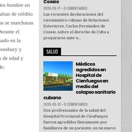
Cossío
otro hombre en
2026-05-17
•
0 COMENTARIOS
alsas de crédito
Las recientes declaraciones del
viceministro cubano de Relaciones
uos se marcharan
Exteriores, Carlos Fernández de
urante el
Cossío, sobre el derecho de Cuba a
prepararse ante u...
sado en la
ueensbury y
SALUD
s de edad y
Médicos
de:
agredidos en
Hospital de
Cienfuegos en
medio del
colapso sanitario
cubano
2026-05-10
•
0 COMENTARIOS
Dos profesionales de la salud del
Hospital Provincial de Cienfuegos
fueron agredidos físicamente por
familiares de un paciente, en un nuevo