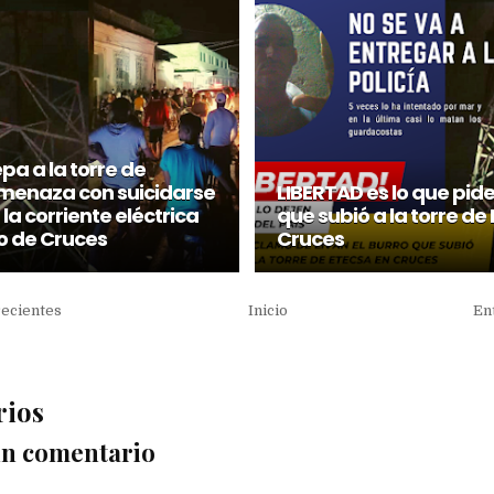
pa a la torre de
menaza con suicidarse
LIBERTAD es lo que pid
 la corriente eléctrica
que subió a la torre de
lo de Cruces
Cruces
recientes
Inicio
En
rios
un comentario