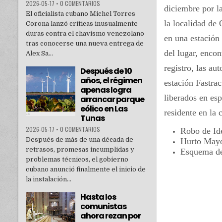
2026-05-17
•
0 COMENTARIOS
diciembre por 
El oficialista cubano Michel Torres
la localidad de
Corona lanzó críticas inusualmente
duras contra el chavismo venezolano
en una estación
tras conocerse una nueva entrega de
del lugar, enco
Alex Sa...
registro, las au
Después de 10
años, el régimen
estación Fastra
apenas logra
liberados en es
arrancar parque
eólico en Las
residente en la
Tunas
2026-05-17
•
0 COMENTARIOS
Robo de Id
Después de más de una década de
Hurto Mayo
retrasos, promesas incumplidas y
Esquema de
problemas técnicos, el gobierno
cubano anunció finalmente el inicio de
la instalación...
Hasta los
comunistas
ahora rezan por