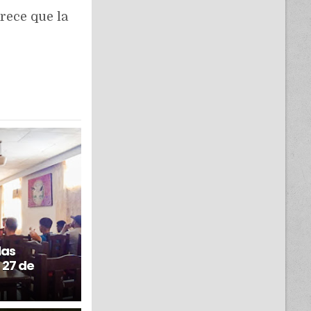
rece que la
las
 27 de