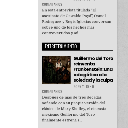
COMENTARIOS
En esta entrevista titulada “El
asesinato de Oswaldo Payá”, Osmel
Rodríguez y Regis Iglesias conversan
sobre uno de los hechos más
controvertidos y aú...
ENTRETENIMIENTO
Guillermo del Toro
reinventa
Frankenstein: una
oda gótica a la
soledad y la culpa
2025-11-10
•
0
COMENTARIOS
Después de más de tres décadas
soñando con su propia versión del
clásico de Mary Shelley, el cineasta
mexicano Guillermo del Toro
finalmente estrena s...