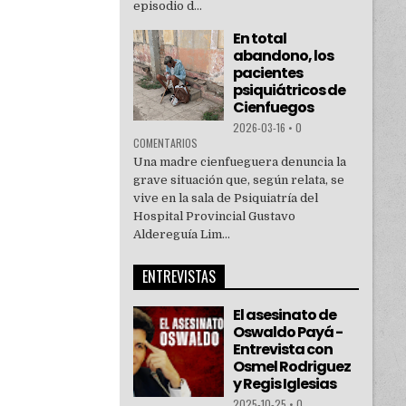
episodio d...
En total
abandono, los
pacientes
psiquiátricos de
Cienfuegos
2026-03-16
•
0
COMENTARIOS
Una madre cienfueguera denuncia la
grave situación que, según relata, se
vive en la sala de Psiquiatría del
Hospital Provincial Gustavo
Aldereguía Lim...
ENTREVISTAS
El asesinato de
Oswaldo Payá -
Entrevista con
Osmel Rodriguez
y Regis Iglesias
2025-10-25
•
0