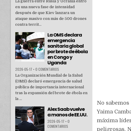
La guerra entre Rusia y Ucrania entró
en una nueva fase de intensidad
después de que Kiev lanzara un
ataque masivo con más de 500 drones
contra territ...
La OMS declara
emergencia
sanitaria global
por brote de ébola
en Congo y
Uganda
2026-05-17
•
0 COMENTARIOS
La Organización Mundial de la Salud
(OMS) declaró emergencia de salud
pública de importancia internacional
tras la expansión del brote de ébola en
la ...
No sabemos s
Alex Saab vuelve
Yaima Camba 
a manos de EE.UU.
máxima líder
2026-05-17
•
0
COMENTARIOS
peligrosas. 