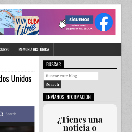
CURSO
MEMORIA HISTÓRICA
BUSCAR
ados Unidos
S
e
a
r
ENVÍANOS INFORMACIÓN
c
h
f
o
¿Tienes una
r
noticia o
: