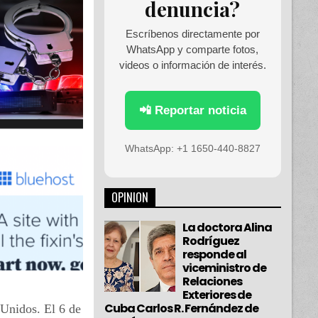
denuncia?
Escríbenos directamente por
WhatsApp y comparte fotos,
videos o información de interés.
📲 Reportar noticia
WhatsApp: +1 1650-440-8827
OPINION
La doctora Alina
Rodríguez
responde al
viceministro de
Relaciones
Exteriores de
Cuba Carlos R. Fernández de
Unidos. El 6 de