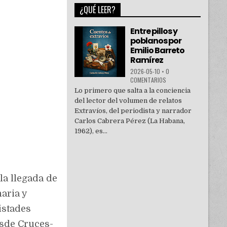
¿QUÉ LEER?
Entre pillos y
poblanos por
Emilio Barreto
Ramírez
2026-05-10
•
0
COMENTARIOS
Lo primero que salta a la conciencia
del lector del volumen de relatos
Extravíos, del periodista y narrador
Carlos Cabrera Pérez (La Habana,
1962), es...
la llegada de
aria y
istades
esde Cruces-