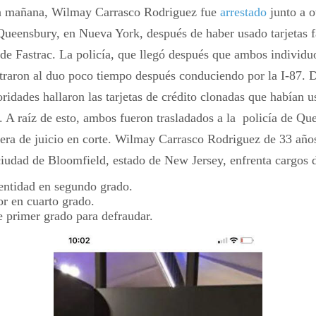
la mañana, Wilmay Carrasco Rodriguez fue
arrestado
junto a 
 Queensbury, en Nueva York, después de haber usado tarjetas f
 de Fastrac. La policía, que llegó después que ambos individ
ntraron al duo poco tiempo después conduciendo por la I-87. D
toridades hallaron las tarjetas de crédito clonadas que habían u
c. A raíz de esto, ambos fueron trasladados a la policía de Q
pera de juicio en corte. Wilmay Carrasco Rodriguez de 33 año
 ciudad de Bloomfield, estado de New Jersey, enfrenta cargos 
entidad en segundo grado.
r en cuarto grado.
 primer grado para defraudar.