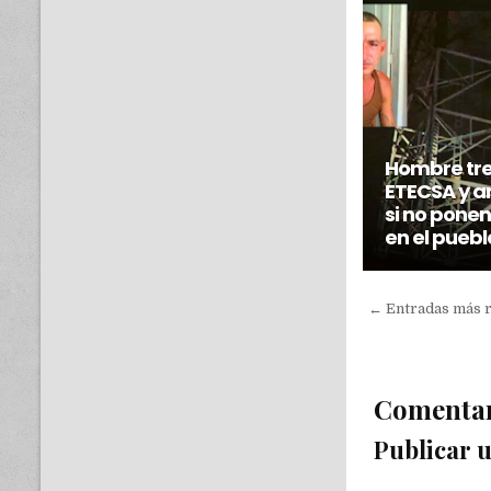
Hombre tre
ETECSA y a
si no ponen
en el pueb
← Entradas más 
Comenta
Publicar 