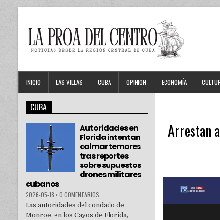
INICIO
LAS VILLAS
CUBA
OPINION
ECONOMÍA
CULTU
CUBA
Arrestan a
Autoridades en
Florida intentan
calmar temores
tras reportes
sobre supuestos
drones militares
cubanos
2026-05-18
•
0 COMENTARIOS
Las autoridades del condado de
Monroe, en los Cayos de Florida,