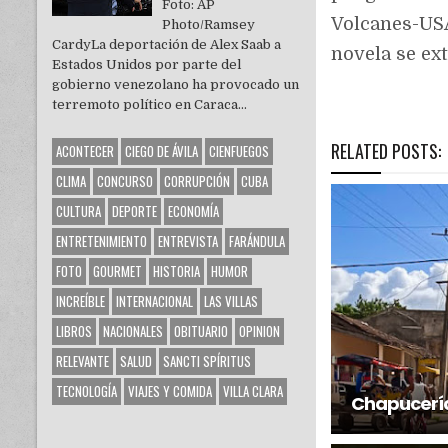
Foto: AP
Volcanes-USA
Photo/Ramsey
CardyLa deportación de Alex Saab a
novela se ext
Estados Unidos por parte del
gobierno venezolano ha provocado un
terremoto político en Caraca...
RELATED POSTS:
ACONTECER
CIEGO DE ÁVILA
CIENFUEGOS
CLIMA
CONCURSO
CORRUPCIÓN
CUBA
CULTURA
DEPORTE
ECONOMÍA
ENTRETENIMIENTO
ENTREVISTA
FARÁNDULA
FOTO
GOURMET
HISTORIA
HUMOR
INCREÍBLE
INTERNACIONAL
LAS VILLAS
LIBROS
NACIONALES
OBITUARIO
OPINION
RELEVANTE
SALUD
SANCTI SPÍRITUS
TECNOLOGÍA
VIAJES Y COMIDA
VILLA CLARA
Chapucería