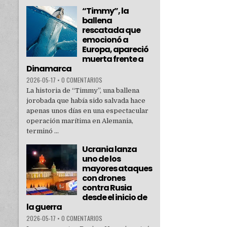
“Timmy”, la
ballena
rescatada que
emocionó a
Europa, apareció
muerta frente a
Dinamarca
2026-05-17
•
0 COMENTARIOS
La historia de “Timmy”, una ballena
jorobada que había sido salvada hace
apenas unos días en una espectacular
operación marítima en Alemania,
terminó ...
Ucrania lanza
uno de los
mayores ataques
con drones
contra Rusia
desde el inicio de
la guerra
2026-05-17
•
0 COMENTARIOS