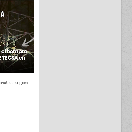
e el hombre
 ETECSA en
tradas antiguas →