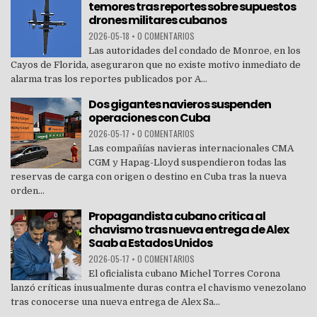
temores tras reportes sobre supuestos
drones militares cubanos
2026-05-18
•
0 COMENTARIOS
Las autoridades del condado de Monroe, en los
Cayos de Florida, aseguraron que no existe motivo inmediato de
alarma tras los reportes publicados por A...
Dos gigantes navieros suspenden
operaciones con Cuba
2026-05-17
•
0 COMENTARIOS
Las compañías navieras internacionales CMA
CGM y Hapag-Lloyd suspendieron todas las
reservas de carga con origen o destino en Cuba tras la nueva
orden...
Propagandista cubano critica al
chavismo tras nueva entrega de Alex
Saab a Estados Unidos
2026-05-17
•
0 COMENTARIOS
El oficialista cubano Michel Torres Corona
lanzó críticas inusualmente duras contra el chavismo venezolano
tras conocerse una nueva entrega de Alex Sa...