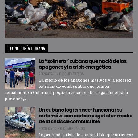
TECNOLOGÍA CUBANA
La “solinera” cubana que nació de los
apagones y la crisis energética
2026-05-11
•
0 COMENTARIOS
En medio de los apagones masivos y la escasez
extrema de combustible que golpea
actualmente a Cuba, una pequeña estación de carga alimentada
por energ...
Un cubano logra hacer funcionar su
automóvil con carbón vegetal en medio
de la crisis de combustible
2026-05-10
•
0 COMENTARIOS
La profunda crisis de combustible que atraviesa