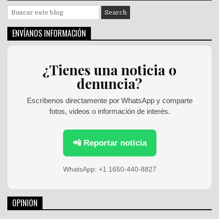
S
e
a
ENVÍANOS INFORMACIÓN
r
c
h
¿Tienes una noticia o
f
denuncia?
o
r
:
Escríbenos directamente por WhatsApp y comparte
fotos, videos o información de interés.
📲 Reportar noticia
WhatsApp: +1 1650-440-8827
OPINION