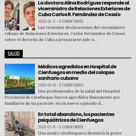
La doctora Alina Rodríguez responde al
viceministro de Relaciones Exteriores de
Cuba Carlos R. Fernández de Cossío
2026-05-17
•
0 COMENTARIOS
Las recientes declaraciones del viceministro
cubano de Relaciones Exteriores, Carlos Fernández de Cossío,
sobre el derecho de Cuba a prepararse ante u...
SALUD
Médicos agredidos en Hospital de
Cienfuegos en medio del colapso
sanitario cubano
2026-05-10
•
0 COMENTARIOS
Dos profesionales de la salud del Hospital
Provincial de Cienfuegos fueron agredidos físicamente por
familiares de un paciente, en un nuevo episodio d...
En total abandono, los pacientes
psiquiátricos de Cienfuegos
2026-03-16
•
0 COMENTARIOS
Una madre cienfueguera denuncia la grave