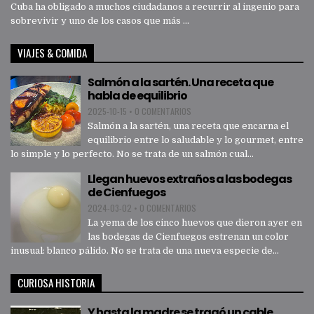
Cuba ha obligado a muchos ciudadanos a recurrir al ingenio para
sobrevivir y uno de los casos que más ...
VIAJES & COMIDA
Salmón a la sartén. Una receta que
habla de equilibrio
2025-10-15
•
0 COMENTARIOS
Salmón a la sartén, una receta que encarna el
equilibrio entre lo saludable y lo gourmet, entre
lo simple y lo perfecto. No se trata de un salmón cual...
Llegan huevos extraños a las bodegas
de Cienfuegos
2024-03-02
•
0 COMENTARIOS
La yema de los cinco huevos que dieron ayer en
las bodegas de Cienfuegos estrenan un color
inusual: blanco pálido. No se trata de una nueva especie de...
CURIOSA HISTORIA
Y hasta la madre se tragó un cable