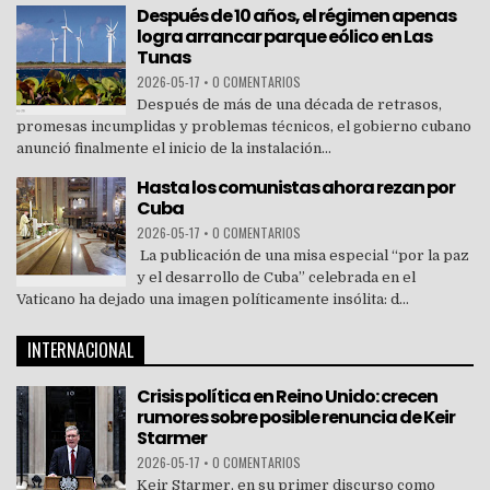
Después de 10 años, el régimen apenas
logra arrancar parque eólico en Las
Tunas
2026-05-17
•
0 COMENTARIOS
Después de más de una década de retrasos,
promesas incumplidas y problemas técnicos, el gobierno cubano
anunció finalmente el inicio de la instalación...
Hasta los comunistas ahora rezan por
Cuba
2026-05-17
•
0 COMENTARIOS
La publicación de una misa especial “por la paz
y el desarrollo de Cuba” celebrada en el
Vaticano ha dejado una imagen políticamente insólita: d...
INTERNACIONAL
Crisis política en Reino Unido: crecen
rumores sobre posible renuncia de Keir
Starmer
2026-05-17
•
0 COMENTARIOS
Keir Starmer, en su primer discurso como