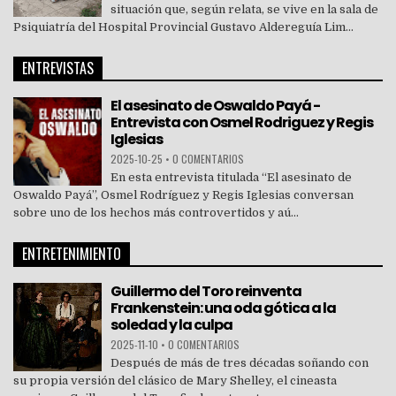
situación que, según relata, se vive en la sala de
Psiquiatría del Hospital Provincial Gustavo Aldereguía Lim...
ENTREVISTAS
El asesinato de Oswaldo Payá -
Entrevista con Osmel Rodriguez y Regis
Iglesias
2025-10-25
•
0 COMENTARIOS
En esta entrevista titulada “El asesinato de
Oswaldo Payá”, Osmel Rodríguez y Regis Iglesias conversan
sobre uno de los hechos más controvertidos y aú...
ENTRETENIMIENTO
Guillermo del Toro reinventa
Frankenstein: una oda gótica a la
soledad y la culpa
2025-11-10
•
0 COMENTARIOS
Después de más de tres décadas soñando con
su propia versión del clásico de Mary Shelley, el cineasta