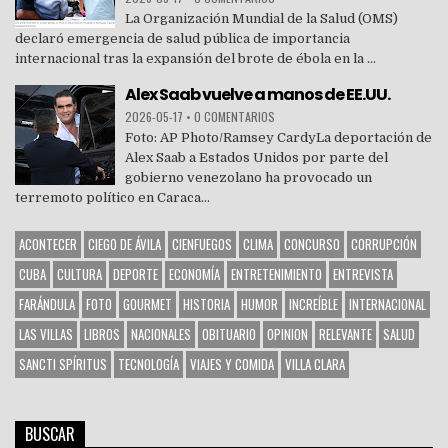
La Organización Mundial de la Salud (OMS)
declaró emergencia de salud pública de importancia
internacional tras la expansión del brote de ébola en la ...
Alex Saab vuelve a manos de EE.UU.
2026-05-17
•
0 COMENTARIOS
Foto: AP Photo/Ramsey CardyLa deportación de
Alex Saab a Estados Unidos por parte del
gobierno venezolano ha provocado un
terremoto político en Caraca...
ACONTECER
CIEGO DE ÁVILA
CIENFUEGOS
CLIMA
CONCURSO
CORRUPCIÓN
CUBA
CULTURA
DEPORTE
ECONOMÍA
ENTRETENIMIENTO
ENTREVISTA
FARÁNDULA
FOTO
GOURMET
HISTORIA
HUMOR
INCREÍBLE
INTERNACIONAL
LAS VILLAS
LIBROS
NACIONALES
OBITUARIO
OPINION
RELEVANTE
SALUD
SANCTI SPÍRITUS
TECNOLOGÍA
VIAJES Y COMIDA
VILLA CLARA
BUSCAR