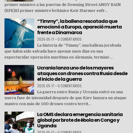
primer ministro a las puertas de Downing Street.ANDY RAIN
(EFE)El primer ministro británico Keir Starmer enfr...
“Timmy”, la ballena rescatada que
emocionó a Europa, apareció muerta
frente a Dinamarca
2026-05-17
•
0 COMENTARIOS
La historia de “Timmy”, una ballena jorobada
que había sido salvada hace apenas unos días en una
espectacular operación marítima en Alemania, terminó ...
Ucrania lanza uno de los mayores
ataques con drones contra Rusia desde
el inicio de la guerra
2026-05-17
•
0 COMENTARIOS
La guerra entre Rusia y Ucrania entró en una
nueva fase de intensidad después de que Kiev lanzara un ataque
masivo con más de 500 drones contra territ...
La OMS declara emergencia sanitaria
global por brote de ébola en Congo y
Uganda
2026-05-17
•
0 COMENTARIOS