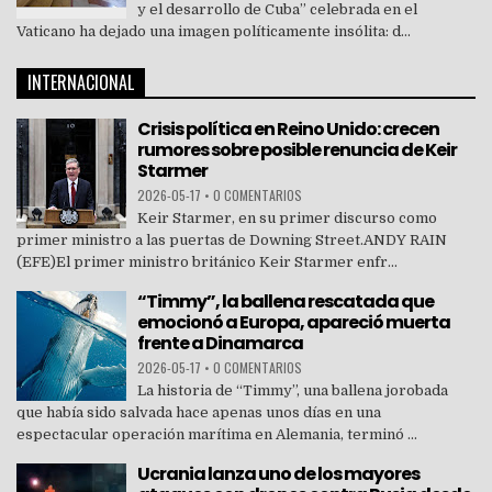
y el desarrollo de Cuba” celebrada en el
Vaticano ha dejado una imagen políticamente insólita: d...
INTERNACIONAL
Crisis política en Reino Unido: crecen
rumores sobre posible renuncia de Keir
Starmer
2026-05-17
•
0 COMENTARIOS
Keir Starmer, en su primer discurso como
primer ministro a las puertas de Downing Street.ANDY RAIN
(EFE)El primer ministro británico Keir Starmer enfr...
“Timmy”, la ballena rescatada que
emocionó a Europa, apareció muerta
frente a Dinamarca
2026-05-17
•
0 COMENTARIOS
La historia de “Timmy”, una ballena jorobada
que había sido salvada hace apenas unos días en una
espectacular operación marítima en Alemania, terminó ...
Ucrania lanza uno de los mayores