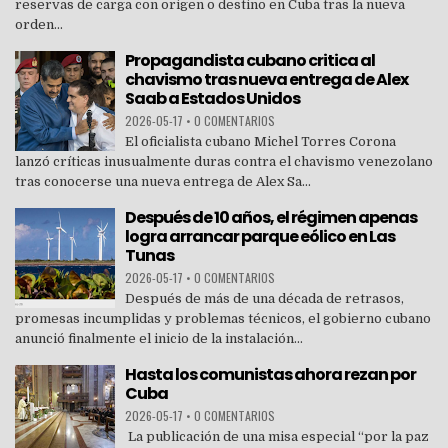
reservas de carga con origen o destino en Cuba tras la nueva
orden...
Propagandista cubano critica al
chavismo tras nueva entrega de Alex
Saab a Estados Unidos
2026-05-17
•
0 COMENTARIOS
El oficialista cubano Michel Torres Corona
lanzó críticas inusualmente duras contra el chavismo venezolano
tras conocerse una nueva entrega de Alex Sa...
Después de 10 años, el régimen apenas
logra arrancar parque eólico en Las
Tunas
2026-05-17
•
0 COMENTARIOS
Después de más de una década de retrasos,
promesas incumplidas y problemas técnicos, el gobierno cubano
anunció finalmente el inicio de la instalación...
Hasta los comunistas ahora rezan por
Cuba
2026-05-17
•
0 COMENTARIOS
La publicación de una misa especial “por la paz