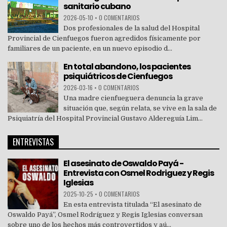
sanitario cubano
2026-05-10
•
0 COMENTARIOS
Dos profesionales de la salud del Hospital
Provincial de Cienfuegos fueron agredidos físicamente por
familiares de un paciente, en un nuevo episodio d...
En total abandono, los pacientes
psiquiátricos de Cienfuegos
2026-03-16
•
0 COMENTARIOS
Una madre cienfueguera denuncia la grave
situación que, según relata, se vive en la sala de
Psiquiatría del Hospital Provincial Gustavo Aldereguía Lim...
ENTREVISTAS
El asesinato de Oswaldo Payá -
Entrevista con Osmel Rodriguez y Regis
Iglesias
2025-10-25
•
0 COMENTARIOS
En esta entrevista titulada “El asesinato de
Oswaldo Payá”, Osmel Rodríguez y Regis Iglesias conversan
sobre uno de los hechos más controvertidos y aú...