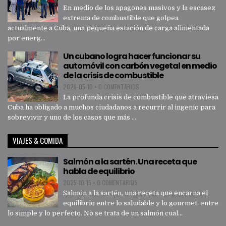
En medio de los apagones masivos y la escasez
extrema de combustible que golpea
actualmente a Cuba, una pequeña estación de carga alimentada
por energ...
Un cubano logra hacer funcionar su
automóvil con carbón vegetal en medio
de la crisis de combustible
2026-05-10
•
0 COMENTARIOS
La profunda crisis de combustible que atraviesa
Cuba ha obligado a muchos ciudadanos a recurrir al ingenio para
sobrevivir y uno de los casos que más ...
VIAJES & COMIDA
Salmón a la sartén. Una receta que
habla de equilibrio
2025-10-15
•
0 COMENTARIOS
Salmón a la sartén, una receta que encarna el
equilibrio entre lo saludable y lo gourmet, entre
lo simple y lo perfecto. No se trata de un salmón cual...