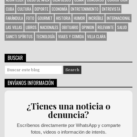
CUBA
CULTURA
DEPORTE
ECONOMÍA
ENTRETENIMIENTO
ENTREVISTA
FARÁNDULA
FOTO
GOURMET
HISTORIA
HUMOR
INCREÍBLE
INTERNACIONAL
LAS VILLAS
LIBROS
NACIONALES
OBITUARIO
OPINION
RELEVANTE
SALUD
SANCTI SPÍRITUS
TECNOLOGÍA
VIAJES Y COMIDA
VILLA CLARA
BUSCAR
S
e
a
ENVÍANOS INFORMACIÓN
r
c
h
¿Tienes una noticia o
f
denuncia?
o
r
:
Escríbenos directamente por WhatsApp y comparte
fotos, videos o información de interés.