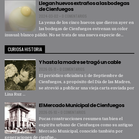
Llegan huevos extraños a las bodegas
de Cienfuegos
2024-03-02
•
0 COMENTARIOS
La yema de los cinco huevos que dieron ayer en
las bodegas de Cienfuegos estrenan un color
inusual: blanco pálido. No se trata de una nueva especie de...
CURIOSA HISTORIA
Y hasta la madre se tragó un cable
2026-05-11
•
0 COMENTARIOS
El periódico oficialista 5 de Septiembre de
Cienfuegos, a propósito del Día de las Madres,
se atrevió a publicar una vieja carta enviada por
Lina Ruz ...
El Mercado Municipal de Cienfuegos
2026-05-10
•
0 COMENTARIOS
Pocas construcciones resumen tan bien el
espíritu urbano de Cienfuegos como su antiguo
Mercado Municipal, conocido también por
generaciones de cienfue...