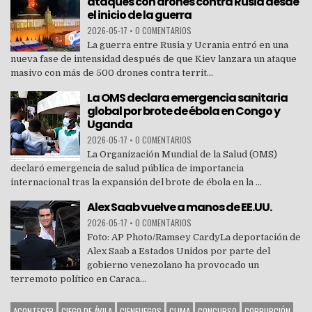
ataques con drones contra Rusia desde
el inicio de la guerra
2026-05-17
•
0 COMENTARIOS
La guerra entre Rusia y Ucrania entró en una
nueva fase de intensidad después de que Kiev lanzara un ataque
masivo con más de 500 drones contra territ...
La OMS declara emergencia sanitaria
global por brote de ébola en Congo y
Uganda
2026-05-17
•
0 COMENTARIOS
La Organización Mundial de la Salud (OMS)
declaró emergencia de salud pública de importancia
internacional tras la expansión del brote de ébola en la ...
Alex Saab vuelve a manos de EE.UU.
2026-05-17
•
0 COMENTARIOS
Foto: AP Photo/Ramsey CardyLa deportación de
Alex Saab a Estados Unidos por parte del
gobierno venezolano ha provocado un
terremoto político en Caraca...
ACONTECER
CIEGO DE ÁVILA
CIENFUEGOS
CLIMA
CONCURSO
CORRUPCIÓN