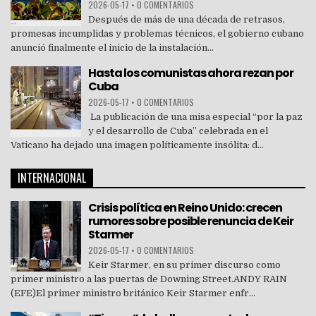
2026-05-17
•
0 COMENTARIOS
Después de más de una década de retrasos,
promesas incumplidas y problemas técnicos, el gobierno cubano
anunció finalmente el inicio de la instalación...
Hasta los comunistas ahora rezan por
Cuba
2026-05-17
•
0 COMENTARIOS
La publicación de una misa especial “por la paz
y el desarrollo de Cuba” celebrada en el
Vaticano ha dejado una imagen políticamente insólita: d...
INTERNACIONAL
Crisis política en Reino Unido: crecen
rumores sobre posible renuncia de Keir
Starmer
2026-05-17
•
0 COMENTARIOS
Keir Starmer, en su primer discurso como
primer ministro a las puertas de Downing Street.ANDY RAIN
(EFE)El primer ministro británico Keir Starmer enfr...