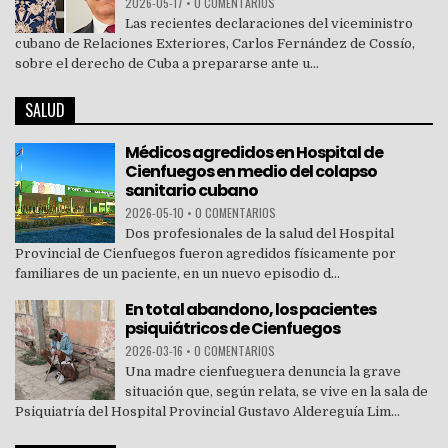
2026-05-17
•
0 COMENTARIOS
Las recientes declaraciones del viceministro
cubano de Relaciones Exteriores, Carlos Fernández de Cossío,
sobre el derecho de Cuba a prepararse ante u...
SALUD
Médicos agredidos en Hospital de
Cienfuegos en medio del colapso
sanitario cubano
2026-05-10
•
0 COMENTARIOS
Dos profesionales de la salud del Hospital
Provincial de Cienfuegos fueron agredidos físicamente por
familiares de un paciente, en un nuevo episodio d...
En total abandono, los pacientes
psiquiátricos de Cienfuegos
2026-03-16
•
0 COMENTARIOS
Una madre cienfueguera denuncia la grave
situación que, según relata, se vive en la sala de
Psiquiatría del Hospital Provincial Gustavo Aldereguía Lim...