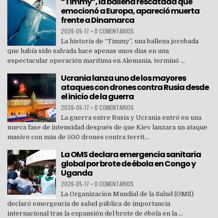
“Timmy”, la ballena rescatada que
emocionó a Europa, apareció muerta
frente a Dinamarca
2026-05-17
•
0 COMENTARIOS
La historia de “Timmy”, una ballena jorobada
que había sido salvada hace apenas unos días en una
espectacular operación marítima en Alemania, terminó ...
Ucrania lanza uno de los mayores
ataques con drones contra Rusia desde
el inicio de la guerra
2026-05-17
•
0 COMENTARIOS
La guerra entre Rusia y Ucrania entró en una
nueva fase de intensidad después de que Kiev lanzara un ataque
masivo con más de 500 drones contra territ...
La OMS declara emergencia sanitaria
global por brote de ébola en Congo y
Uganda
2026-05-17
•
0 COMENTARIOS
La Organización Mundial de la Salud (OMS)
declaró emergencia de salud pública de importancia
internacional tras la expansión del brote de ébola en la ...