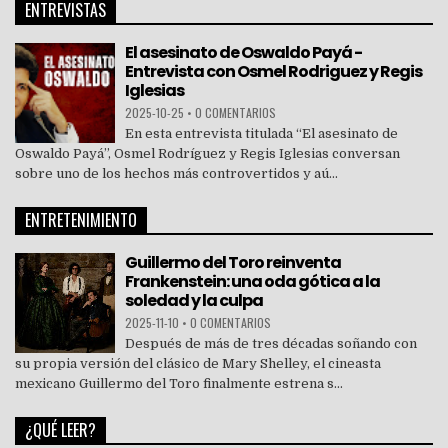
ENTREVISTAS
El asesinato de Oswaldo Payá -
Entrevista con Osmel Rodriguez y Regis
Iglesias
2025-10-25
•
0 COMENTARIOS
En esta entrevista titulada “El asesinato de
Oswaldo Payá”, Osmel Rodríguez y Regis Iglesias conversan
sobre uno de los hechos más controvertidos y aú...
ENTRETENIMIENTO
Guillermo del Toro reinventa
Frankenstein: una oda gótica a la
soledad y la culpa
2025-11-10
•
0 COMENTARIOS
Después de más de tres décadas soñando con
su propia versión del clásico de Mary Shelley, el cineasta
mexicano Guillermo del Toro finalmente estrena s...
¿QUÉ LEER?