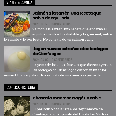
VIAJES & COMIDA
Salmón a la sartén. Una receta que
habla de equilibrio
2025-10-15
•
0 COMENTARIOS
Salmón a la sartén, una receta que encarna el
equilibrio entre lo saludable y lo gourmet, entre
lo simple y lo perfecto. No se trata de un salmón cual...
Llegan huevos extraños a las bodegas
de Cienfuegos
2024-03-02
•
0 COMENTARIOS
La yema de los cinco huevos que dieron ayer en
las bodegas de Cienfuegos estrenan un color
inusual: blanco pálido. No se trata de una nueva especie de...
CURIOSA HISTORIA
Y hasta la madre se tragó un cable
2026-05-11
•
0 COMENTARIOS
El periódico oficialista 5 de Septiembre de
Cienfuegos, a propósito del Día de las Madres,