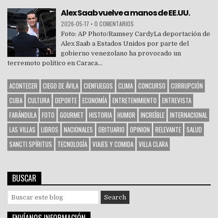
Alex Saab vuelve a manos de EE.UU.
2026-05-17
•
0 COMENTARIOS
Foto: AP Photo/Ramsey CardyLa deportación de
Alex Saab a Estados Unidos por parte del
gobierno venezolano ha provocado un
terremoto político en Caraca...
ACONTECER
CIEGO DE ÁVILA
CIENFUEGOS
CLIMA
CONCURSO
CORRUPCIÓN
CUBA
CULTURA
DEPORTE
ECONOMÍA
ENTRETENIMIENTO
ENTREVISTA
FARÁNDULA
FOTO
GOURMET
HISTORIA
HUMOR
INCREÍBLE
INTERNACIONAL
LAS VILLAS
LIBROS
NACIONALES
OBITUARIO
OPINION
RELEVANTE
SALUD
SANCTI SPÍRITUS
TECNOLOGÍA
VIAJES Y COMIDA
VILLA CLARA
BUSCAR
S
e
a