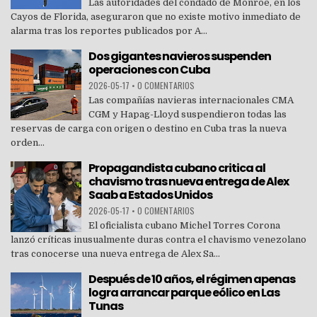
Las autoridades del condado de Monroe, en los
Cayos de Florida, aseguraron que no existe motivo inmediato de
alarma tras los reportes publicados por A...
Dos gigantes navieros suspenden
operaciones con Cuba
2026-05-17
•
0 COMENTARIOS
Las compañías navieras internacionales CMA
CGM y Hapag-Lloyd suspendieron todas las
reservas de carga con origen o destino en Cuba tras la nueva
orden...
Propagandista cubano critica al
chavismo tras nueva entrega de Alex
Saab a Estados Unidos
2026-05-17
•
0 COMENTARIOS
El oficialista cubano Michel Torres Corona
lanzó críticas inusualmente duras contra el chavismo venezolano
tras conocerse una nueva entrega de Alex Sa...
Después de 10 años, el régimen apenas
logra arrancar parque eólico en Las
Tunas