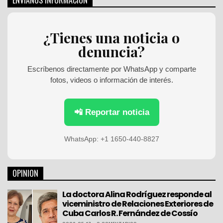
ENVÍANOS INFORMACIÓN
r
c
h
¿Tienes una noticia o
f
denuncia?
o
r
:
Escríbenos directamente por WhatsApp y comparte
fotos, videos o información de interés.
📲 Reportar noticia
WhatsApp: +1 1650-440-8827
OPINION
La doctora Alina Rodríguez responde al
viceministro de Relaciones Exteriores de
Cuba Carlos R. Fernández de Cossío