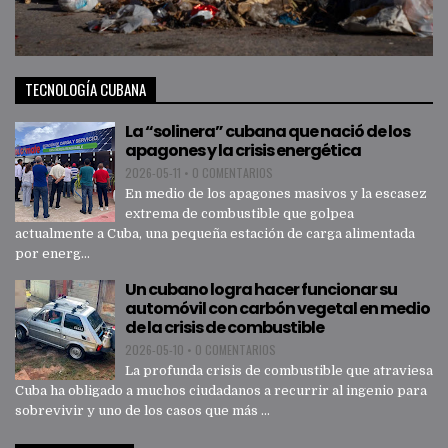
TECNOLOGÍA CUBANA
La “solinera” cubana que nació de los
apagones y la crisis energética
2026-05-11
•
0 COMENTARIOS
En medio de los apagones masivos y la escasez
extrema de combustible que golpea
actualmente a Cuba, una pequeña estación de carga alimentada
por energ...
Un cubano logra hacer funcionar su
automóvil con carbón vegetal en medio
de la crisis de combustible
2026-05-10
•
0 COMENTARIOS
La profunda crisis de combustible que atraviesa
Cuba ha obligado a muchos ciudadanos a recurrir al ingenio para
sobrevivir y uno de los casos que más ...