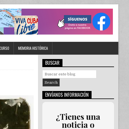
CURSO
MEMORIA HISTÓRICA
BUSCAR
S
e
a
r
ENVÍANOS INFORMACIÓN
c
h
f
o
¿Tienes una
r
noticia o
: