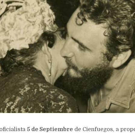
oficialista
5 de Septiembre
de Cienfuegos, a propó