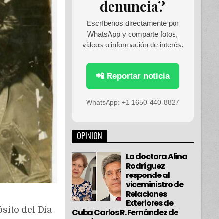
denuncia?
Escríbenos directamente por
WhatsApp y comparte fotos,
videos o información de interés.
📲 Reportar noticia
WhatsApp: +1 1650-440-8827
OPINION
La doctora Alina
Rodríguez
responde al
viceministro de
Relaciones
Exteriores de
sito del Día
Cuba Carlos R. Fernández de