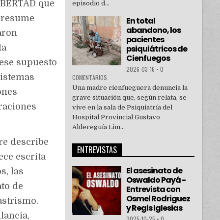
 LIBERTAD que
episodio d...
s resume
En total
abandono, los
aron
pacientes
la
psiquiátricos de
Cienfuegos
 ese supuesto
2026-03-16
•
0
sistemas
COMENTARIOS
Una madre cienfueguera denuncia la
ones
grave situación que, según relata, se
eraciones
vive en la sala de Psiquiatría del
Hospital Provincial Gustavo
Aldereguía Lim...
re describe
ENTREVISTAS
ece escrita
El asesinato de
s, las
Oswaldo Payá -
ato de
Entrevista con
Osmel Rodriguez
astrismo.
y Regis Iglesias
lancia,
2025-10-25
•
0