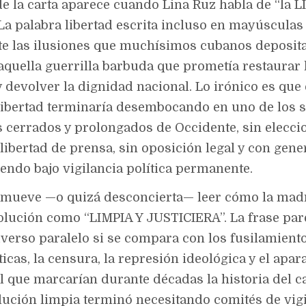
 de la carta aparece cuando Lina Ruz habla de “la
 La palabra libertad escrita incluso en mayúscula
e las ilusiones que muchísimos cubanos deposit
aquella guerrilla barbuda que prometía restaurar 
 devolver la dignidad nacional. Lo irónico es que
libertad terminaría desembocando en uno de los 
s cerrados y prolongados de Occidente, sin elecci
 libertad de prensa, sin oposición legal y con gen
iendo bajo vigilancia política permanente.
mueve —o quizá desconcierta— leer cómo la mad
volución como “LIMPIA Y JUSTICIERA”. La frase par
verso paralelo si se compara con los fusilamiento
ticas, la censura, la represión ideológica y el apar
al que marcarían durante décadas la historia del c
lución limpia terminó necesitando comités de vigi