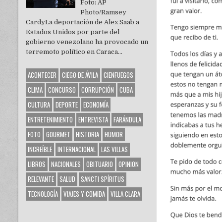
Foto: AP
Photo/Ramsey
CardyLa deportación de Alex Saab a
Estados Unidos por parte del
gobierno venezolano ha provocado un
terremoto político en Caraca...
ACONTECER
CIEGO DE ÁVILA
CIENFUEGOS
CLIMA
CONCURSO
CORRUPCIÓN
CUBA
CULTURA
DEPORTE
ECONOMÍA
ENTRETENIMIENTO
ENTREVISTA
FARÁNDULA
FOTO
GOURMET
HISTORIA
HUMOR
INCREÍBLE
INTERNACIONAL
LAS VILLAS
LIBROS
NACIONALES
OBITUARIO
OPINION
RELEVANTE
SALUD
SANCTI SPÍRITUS
TECNOLOGÍA
VIAJES Y COMIDA
VILLA CLARA