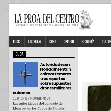
INICIO
LAS VILLAS
CUBA
OPINION
ECONOMÍA
CULTU
CUBA
Autoridades en
Florida intentan
calmar temores
tras reportes
sobre supuestos
drones militares
cubanos
2026-05-18
•
0 COMENTARIOS
Las autoridades del condado de
Monroe, en los Cayos de Florida,