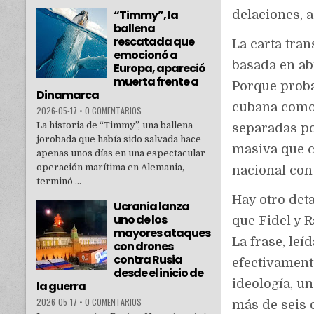
“Timmy”, la
delaciones, 
ballena
rescatada que
La carta tra
emocionó a
basada en abr
Europa, apareció
muerta frente a
Porque proba
Dinamarca
cubana como 
2026-05-17
•
0 COMENTARIOS
La historia de “Timmy”, una ballena
separadas por
jorobada que había sido salvada hace
masiva que c
apenas unos días en una espectacular
operación marítima en Alemania,
nacional co
terminó ...
Hay otro det
Ucrania lanza
uno de los
que Fidel y R
mayores ataques
La frase, le
con drones
contra Rusia
efectivament
desde el inicio de
ideología, un
la guerra
2026-05-17
•
0 COMENTARIOS
más de seis 