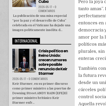
Cuba
Pero la joya
2026-05-17
•
0
tanto amas”.
COMENTARIOS
perfectament
La publicación de una misa especial
“por la paz y el desarrollo de Cuba”
entonces en 
celebrada en el Vaticano ha dejado una
democracia y
imagen políticamente insólita: d...
amor por la 
INTERNACIONAL
políticos má
Crisis política en
plurales, sin
Reino Unido:
enteras crec
crecen rumores
sobre posible
También con
renuncia de Keir
Starmer
la futura re
2026-05-17
•
0 COMENTARIOS
desde un uni
Keir Starmer, en su primer discurso
como primer ministro a las puertas de
cárceles polí
Downing Street.ANDY RAIN (EFE)El
control soci
primer ministro británico Keir
Starmer enfr...
Aquella revo