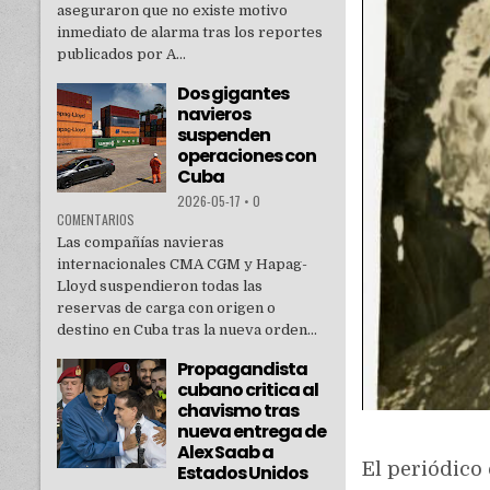
aseguraron que no existe motivo
inmediato de alarma tras los reportes
publicados por A...
Dos gigantes
navieros
suspenden
operaciones con
Cuba
2026-05-17
•
0
COMENTARIOS
Las compañías navieras
internacionales CMA CGM y Hapag-
Lloyd suspendieron todas las
reservas de carga con origen o
destino en Cuba tras la nueva orden...
Propagandista
cubano critica al
chavismo tras
nueva entrega de
Alex Saab a
El periódico 
Estados Unidos