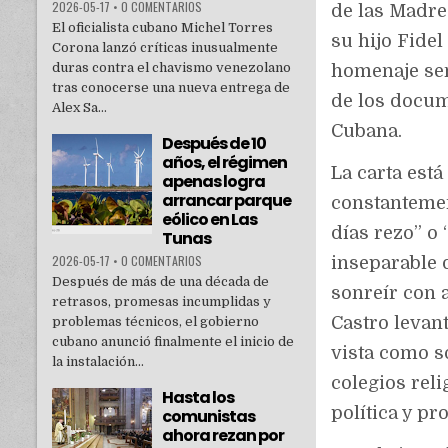
2026-05-17
•
0 COMENTARIOS
de las Madres
El oficialista cubano Michel Torres
su hijo Fide
Corona lanzó críticas inusualmente
duras contra el chavismo venezolano
homenaje sen
tras conocerse una nueva entrega de
de los docum
Alex Sa...
Cubana.
Después de 10
años, el régimen
La carta está
apenas logra
arrancar parque
constantemen
eólico en Las
días rezo” o 
Tunas
2026-05-17
•
0 COMENTARIOS
inseparable d
Después de más de una década de
sonreír con 
retrasos, promesas incumplidas y
Castro levant
problemas técnicos, el gobierno
cubano anunció finalmente el inicio de
vista como s
la instalación...
colegios rel
Hasta los
política y pr
comunistas
ahora rezan por