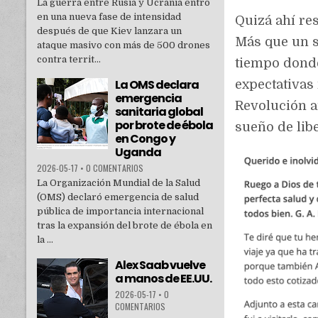
La guerra entre Rusia y Ucrania entró
en una nueva fase de intensidad
Quizá ahí re
después de que Kiev lanzara un
Más que un s
ataque masivo con más de 500 drones
contra territ...
tiempo donde
La OMS declara
expectativas
emergencia
Revolución a
sanitaria global
por brote de ébola
sueño de libe
en Congo y
Uganda
2026-05-17
•
0 COMENTARIOS
La Organización Mundial de la Salud
(OMS) declaró emergencia de salud
pública de importancia internacional
tras la expansión del brote de ébola en
la ...
Alex Saab vuelve
a manos de EE.UU.
2026-05-17
•
0
COMENTARIOS