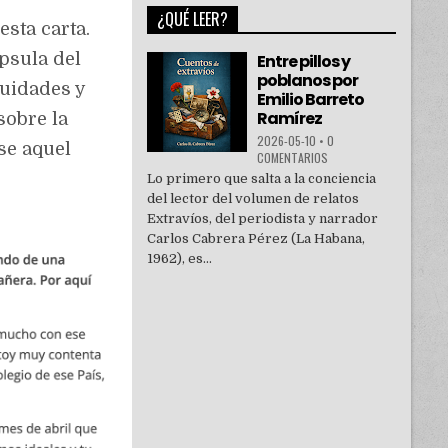
¿QUÉ LEER?
esta carta.
psula del
Entre pillos y
poblanos por
uidades y
Emilio Barreto
Ramírez
sobre la
2026-05-10
•
0
se aquel
COMENTARIOS
Lo primero que salta a la conciencia
del lector del volumen de relatos
Extravíos, del periodista y narrador
Carlos Cabrera Pérez (La Habana,
1962), es...