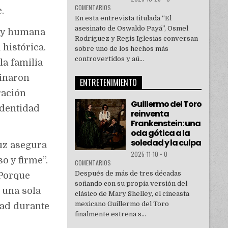
COMENTARIOS
.
En esta entrevista titulada “El
asesinato de Oswaldo Payá”, Osmel
r y humana
Rodríguez y Regis Iglesias conversan
 histórica.
sobre uno de los hechos más
controvertidos y aú...
la familia
minaron
ENTRETENIMIENTO
ración
Guillermo del Toro
identidad
reinventa
Frankenstein: una
oda gótica a la
soledad y la culpa
uz asegura
2025-11-10
•
0
o y firme”.
COMENTARIOS
Después de más de tres décadas
 Porque
soñando con su propia versión del
 una sola
clásico de Mary Shelley, el cineasta
mexicano Guillermo del Toro
idad durante
finalmente estrena s...