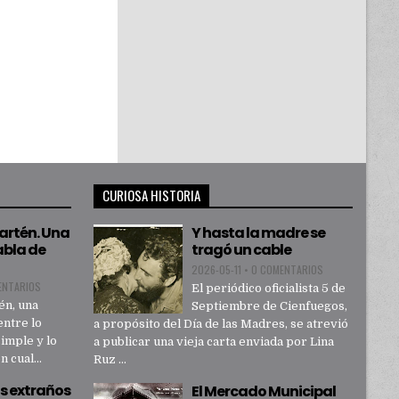
CURIOSA HISTORIA
sartén. Una
Y hasta la madre se
abla de
tragó un cable
2026-05-11
•
0 COMENTARIOS
ENTARIOS
El periódico oficialista 5 de
én, una
Septiembre de Cienfuegos,
entre lo
a propósito del Día de las Madres, se atrevió
simple y lo
a publicar una vieja carta enviada por Lina
 cual...
Ruz ...
s extraños
El Mercado Municipal