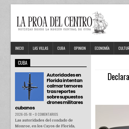
INICIO
LAS VILLAS
CUBA
OPINION
ECONOMÍA
CULTU
CUBA
Declara
Autoridades en
Florida intentan
calmar temores
tras reportes
sobre supuestos
drones militares
cubanos
2026-05-18
•
0 COMENTARIOS
Las autoridades del condado de
Monroe, en los Cayos de Florida,