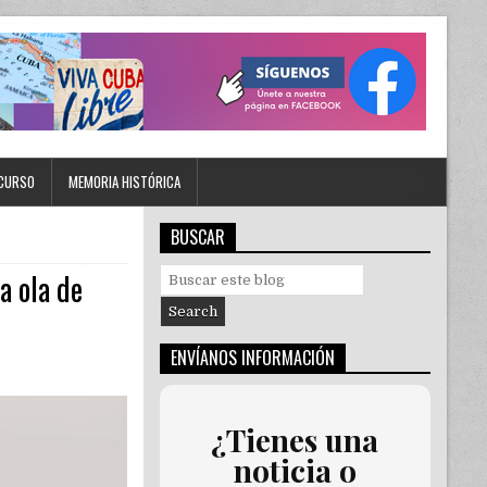
CURSO
MEMORIA HISTÓRICA
BUSCAR
a ola de
S
e
a
r
ENVÍANOS INFORMACIÓN
c
h
f
o
¿Tienes una
r
noticia o
: