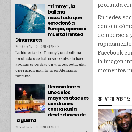
profunda cris
“Timmy”, la
ballena
rescatada que
En redes soc
emocionó a
como incómod
Europa, apareció
muerta frente a
democracia y
Dinamarca
rápidamente 
2026-05-17
•
0 COMENTARIOS
Facebook co
La historia de “Timmy”, una ballena
jorobada que había sido salvada hace
la imagen in
apenas unos días en una espectacular
momentos más
operación marítima en Alemania,
terminó ...
Ucrania lanza
uno de los
mayores ataques
RELATED POSTS:
con drones
contra Rusia
desde el inicio de
la guerra
2026-05-17
•
0 COMENTARIOS