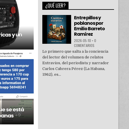
¿QUÉ LEER?
Entre pillos y
poblanos por
Emilio Barreto
Ramírez
ricas y un
2026-05-10
•
0
COMENTARIOS
Lo primero que salta a la conciencia
del lector del volumen de relatos
Extravíos, del periodista y narrador
Carlos Cabrera Pérez (La Habana,
1962), es...
ue se está
banas