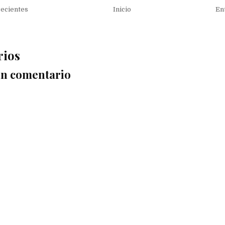
recientes
Inicio
En
rios
un comentario