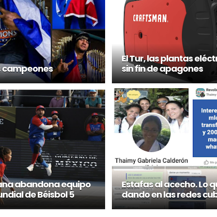
El Tur, las plantas eléct
es campeones
sin fin de apagones
bana abandona equipo
Estafas al acecho. Lo q
ndial de Béisbol 5
dando en las redes cu