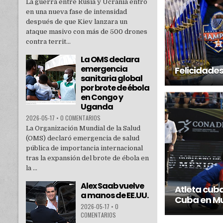
La guerra entre Rusia y Ucrania entró
en una nueva fase de intensidad
después de que Kiev lanzara un
ataque masivo con más de 500 drones
contra territ...
La OMS declara
emergencia
Felicidad
sanitaria global
por brote de ébola
en Congo y
Uganda
2026-05-17
•
0 COMENTARIOS
La Organización Mundial de la Salud
(OMS) declaró emergencia de salud
pública de importancia internacional
tras la expansión del brote de ébola en
la ...
Alex Saab vuelve
Atleta cu
a manos de EE.UU.
Cuba en Mu
2026-05-17
•
0
COMENTARIOS