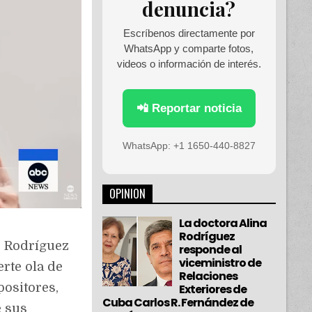
denuncia?
Escríbenos directamente por
WhatsApp y comparte fotos,
videos o información de interés.
📲 Reportar noticia
WhatsApp: +1 1650-440-8827
OPINION
La doctora Alina
Rodríguez
o Rodríguez
responde al
viceministro de
rte ola de
Relaciones
positores,
Exteriores de
Cuba Carlos R. Fernández de
e sus