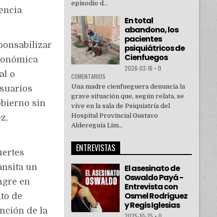
episodio d...
dencia
En total
abandono, los
pacientes
ponsabilizar
psiquiátricos de
Cienfuegos
económica
2026-03-16
•
0
al o
COMENTARIOS
Una madre cienfueguera denuncia la
suarios
grave situación que, según relata, se
obierno sin
vive en la sala de Psiquiatría del
Hospital Provincial Gustavo
z,
Aldereguía Lim...
ENTREVISTAS
uertes
ansita un
El asesinato de
Oswaldo Payá -
ngre en
Entrevista con
Osmel Rodriguez
nto de
y Regis Iglesias
ención de la
2025-10-25
•
0