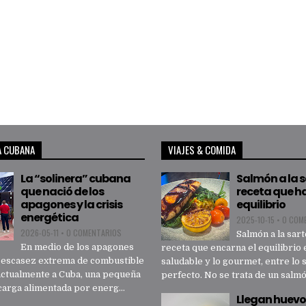
A CUBANA
VIAJES & COMIDA
La “solinera” cubana
Salmón a la 
que nació de los
receta que h
apagones y la crisis
equilibrio
energética
2025-10-15
•
0 COM
2026-05-11
•
0 COMENTARIOS
Salmón a la sart
En medio de los apagones
receta que encarna el equilibrio 
a escasez extrema de combustible
saludable y lo gourmet, entre lo 
actualmente a Cuba, una pequeña
perfecto. No se trata de un salmón
carga alimentada por energ...
Llegan huevo