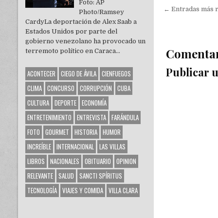
Foto: AP
← Entradas más 
Photo/Ramsey
CardyLa deportación de Alex Saab a
Estados Unidos por parte del
gobierno venezolano ha provocado un
Comenta
terremoto político en Caraca...
Publicar 
ACONTECER
CIEGO DE ÁVILA
CIENFUEGOS
CLIMA
CONCURSO
CORRUPCIÓN
CUBA
CULTURA
DEPORTE
ECONOMÍA
ENTRETENIMIENTO
ENTREVISTA
FARÁNDULA
FOTO
GOURMET
HISTORIA
HUMOR
INCREÍBLE
INTERNACIONAL
LAS VILLAS
LIBROS
NACIONALES
OBITUARIO
OPINION
RELEVANTE
SALUD
SANCTI SPÍRITUS
TECNOLOGÍA
VIAJES Y COMIDA
VILLA CLARA