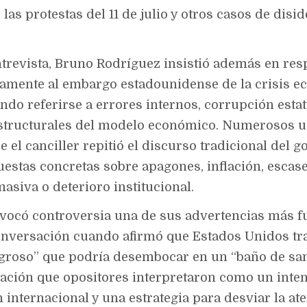
las protestas del 11 de julio y otros casos de disi
ntrevista, Bruno Rodríguez insistió además en res
vamente al embargo estadounidense de la crisis 
ndo referirse a errores internos, corrupción estat
structurales del modelo económico. Numerosos u
 el canciller repitió el discurso tradicional del g
uestas concretas sobre apagones, inflación, escase
asiva o deterioro institucional.
ocó controversia una de sus advertencias más f
onversación cuando afirmó que Estados Unidos tr
groso” que podría desembocar en un “baño de sa
ración que opositores interpretaron como un inte
 internacional y una estrategia para desviar la at