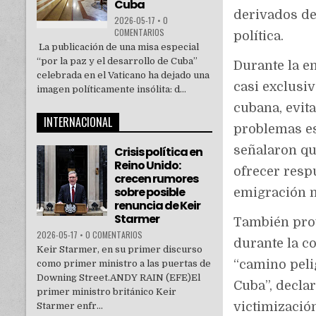
Cuba
derivados de 
2026-05-17
•
0
COMENTARIOS
política.
La publicación de una misa especial
“por la paz y el desarrollo de Cuba”
Durante la e
celebrada en el Vaticano ha dejado una
casi exclusi
imagen políticamente insólita: d...
cubana, evita
INTERNACIONAL
problemas e
señalaron que
Crisis política en
Reino Unido:
ofrecer resp
crecen rumores
sobre posible
emigración m
renuncia de Keir
Starmer
También prov
2026-05-17
•
0 COMENTARIOS
durante la c
Keir Starmer, en su primer discurso
“camino peli
como primer ministro a las puertas de
Downing Street.ANDY RAIN (EFE)El
Cuba”, decla
primer ministro británico Keir
victimización
Starmer enfr...