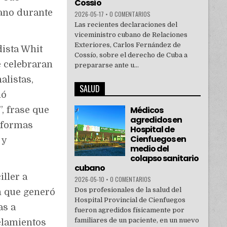
Cossío
ano durante
2026-05-17
•
0 COMENTARIOS
Las recientes declaraciones del
viceministro cubano de Relaciones
Exteriores, Carlos Fernández de
ista Whit
Cossío, sobre el derecho de Cuba a
e celebraran
prepararse ante u...
alistas,
SALUD
nó
Médicos
, frase que
agredidos en
taformas
Hospital de
Cienfuegos en
 y
medio del
colapso sanitario
cubano
iller a
2026-05-10
•
0 COMENTARIOS
Dos profesionales de la salud del
ón que generó
Hospital Provincial de Cienfuegos
as a
fueron agredidos físicamente por
familiares de un paciente, en un nuevo
elamientos