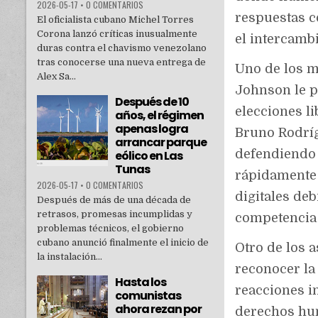
2026-05-17
•
0 COMENTARIOS
respuestas c
El oficialista cubano Michel Torres
Corona lanzó críticas inusualmente
el intercambi
duras contra el chavismo venezolano
tras conocerse una nueva entrega de
Uno de los m
Alex Sa...
Johnson le p
Después de 10
elecciones li
años, el régimen
apenas logra
Bruno Rodríg
arrancar parque
defendiendo 
eólico en Las
Tunas
rápidamente 
2026-05-17
•
0 COMENTARIOS
digitales deb
Después de más de una década de
retrasos, promesas incumplidas y
competencia e
problemas técnicos, el gobierno
cubano anunció finalmente el inicio de
Otro de los 
la instalación...
reconocer la
Hasta los
reacciones i
comunistas
ahora rezan por
derechos hu