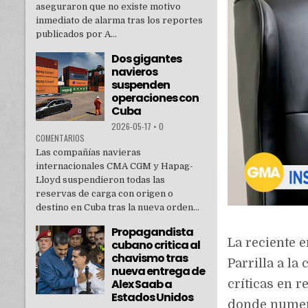
aseguraron que no existe motivo
inmediato de alarma tras los reportes
publicados por A...
Dos gigantes
navieros
suspenden
operaciones con
Cuba
2026-05-17
•
0
COMENTARIOS
Las compañías navieras
internacionales CMA CGM y Hapag-
Lloyd suspendieron todas las
reservas de carga con origen o
destino en Cuba tras la nueva orden...
Propagandista
La reciente 
cubano critica al
chavismo tras
Parrilla a l
nueva entrega de
Alex Saab a
críticas en 
Estados Unidos
donde numero