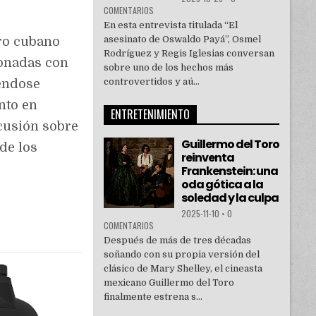
COMENTARIOS
En esta entrevista titulada “El
asesinato de Oswaldo Payá”, Osmel
ro cubano
Rodríguez y Regis Iglesias conversan
ionadas con
sobre uno de los hechos más
controvertidos y aú...
iéndose
nto en
ENTRETENIMIENTO
cusión sobre
Guillermo del Toro
de los
reinventa
Frankenstein: una
oda gótica a la
soledad y la culpa
2025-11-10
•
0
COMENTARIOS
Después de más de tres décadas
soñando con su propia versión del
clásico de Mary Shelley, el cineasta
mexicano Guillermo del Toro
finalmente estrena s...