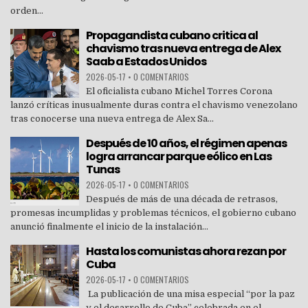
orden...
Propagandista cubano critica al
chavismo tras nueva entrega de Alex
Saab a Estados Unidos
2026-05-17
•
0 COMENTARIOS
El oficialista cubano Michel Torres Corona
lanzó críticas inusualmente duras contra el chavismo venezolano
tras conocerse una nueva entrega de Alex Sa...
Después de 10 años, el régimen apenas
logra arrancar parque eólico en Las
Tunas
2026-05-17
•
0 COMENTARIOS
Después de más de una década de retrasos,
promesas incumplidas y problemas técnicos, el gobierno cubano
anunció finalmente el inicio de la instalación...
Hasta los comunistas ahora rezan por
Cuba
2026-05-17
•
0 COMENTARIOS
La publicación de una misa especial “por la paz
y el desarrollo de Cuba” celebrada en el