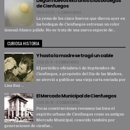
Llegan huevos extraños a las bodegas
de Cienfuegos
2024-03-02
•
0 COMENTARIOS
La yema de los cinco huevos que dieron ayer en
las bodegas de Cienfuegos estrenan un color
inusual: blanco pálido. No se trata de una nueva especie de...
CURIOSA HISTORIA
Y hasta la madre se tragó un cable
2026-05-11
•
0 COMENTARIOS
El periódico oficialista 5 de Septiembre de
Cienfuegos, a propósito del Día de las Madres,
se atrevió a publicar una vieja carta enviada por
Lina Ruz ...
El Mercado Municipal de Cienfuegos
2026-05-10
•
0 COMENTARIOS
Pocas construcciones resumen tan bien el
espíritu urbano de Cienfuegos como su antiguo
Mercado Municipal, conocido también por
generaciones de cienfue...