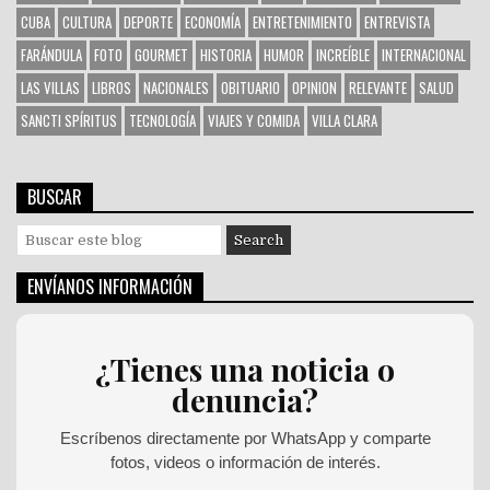
CUBA
CULTURA
DEPORTE
ECONOMÍA
ENTRETENIMIENTO
ENTREVISTA
FARÁNDULA
FOTO
GOURMET
HISTORIA
HUMOR
INCREÍBLE
INTERNACIONAL
LAS VILLAS
LIBROS
NACIONALES
OBITUARIO
OPINION
RELEVANTE
SALUD
SANCTI SPÍRITUS
TECNOLOGÍA
VIAJES Y COMIDA
VILLA CLARA
BUSCAR
S
e
a
ENVÍANOS INFORMACIÓN
r
c
h
¿Tienes una noticia o
f
denuncia?
o
r
:
Escríbenos directamente por WhatsApp y comparte
fotos, videos o información de interés.