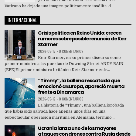
Vaticano ha dejado una imagen políticamente insólita: d...
INTERNACIONAL
Crisis política en Reino Unido: crecen
rumores sobre posible renuncia de Keir
Starmer
2026-05-17
•
0 COMENTARIOS
Keir Starmer, en su primer discurso como
primer ministro a las puertas de Downing Street.ANDY RAIN
(EFE)El primer ministro británico Keir Starmer enfr...
“Timmy”, la ballena rescatada que
emocionó a Europa, apareció muerta
frente a Dinamarca
2026-05-17
•
0 COMENTARIOS
La historia de “Timmy”, una ballena jorobada
que había sido salvada hace apenas unos días en una
espectacular operación marítima en Alemania, terminó ...
Ucrania lanza uno de los mayores
ataques con drones contra Rusia desde