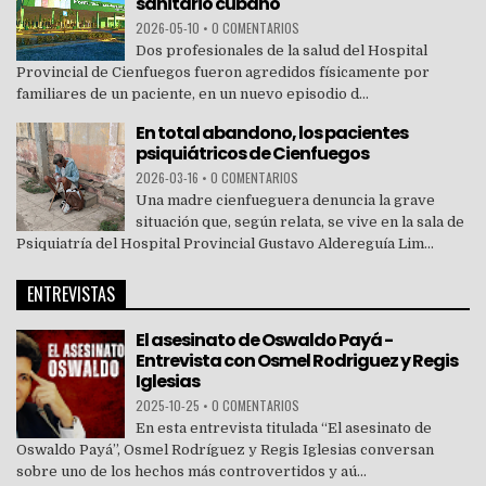
sanitario cubano
2026-05-10
•
0 COMENTARIOS
Dos profesionales de la salud del Hospital
Provincial de Cienfuegos fueron agredidos físicamente por
familiares de un paciente, en un nuevo episodio d...
En total abandono, los pacientes
psiquiátricos de Cienfuegos
2026-03-16
•
0 COMENTARIOS
Una madre cienfueguera denuncia la grave
situación que, según relata, se vive en la sala de
Psiquiatría del Hospital Provincial Gustavo Aldereguía Lim...
ENTREVISTAS
El asesinato de Oswaldo Payá -
Entrevista con Osmel Rodriguez y Regis
Iglesias
2025-10-25
•
0 COMENTARIOS
En esta entrevista titulada “El asesinato de
Oswaldo Payá”, Osmel Rodríguez y Regis Iglesias conversan
sobre uno de los hechos más controvertidos y aú...