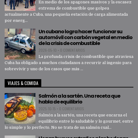
En medio de los apagones masivos y la escasez
extrema de combustible que golpea
actualmente a Cuba, una pequeña estación de carga alimentada
por energ...
Un cubano logra hacer funcionar su
automóvil con carbón vegetal en medio
de la crisis de combustible
2026-05-10
•
0 COMENTARIOS
La profunda crisis de combustible que atraviesa
Cuba ha obligado a muchos ciudadanos a recurrir al ingenio para
sobrevivir y uno de los casos que más ...
VIAJES & COMIDA
Salmón a la sartén. Una receta que
habla de equilibrio
2025-10-15
•
0 COMENTARIOS
Salmón a la sartén, una receta que encarna el
equilibrio entre lo saludable y lo gourmet, entre
lo simple y lo perfecto. No se trata de un salmón cual...