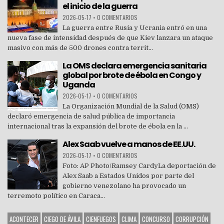
el inicio de la guerra
2026-05-17
•
0 COMENTARIOS
La guerra entre Rusia y Ucrania entró en una
nueva fase de intensidad después de que Kiev lanzara un ataque
masivo con más de 500 drones contra territ...
La OMS declara emergencia sanitaria
global por brote de ébola en Congo y
Uganda
2026-05-17
•
0 COMENTARIOS
La Organización Mundial de la Salud (OMS)
declaró emergencia de salud pública de importancia
internacional tras la expansión del brote de ébola en la ...
Alex Saab vuelve a manos de EE.UU.
2026-05-17
•
0 COMENTARIOS
Foto: AP Photo/Ramsey CardyLa deportación de
Alex Saab a Estados Unidos por parte del
gobierno venezolano ha provocado un
terremoto político en Caraca...
ACONTECER
CIEGO DE ÁVILA
CIENFUEGOS
CLIMA
CONCURSO
CORRUPCIÓN