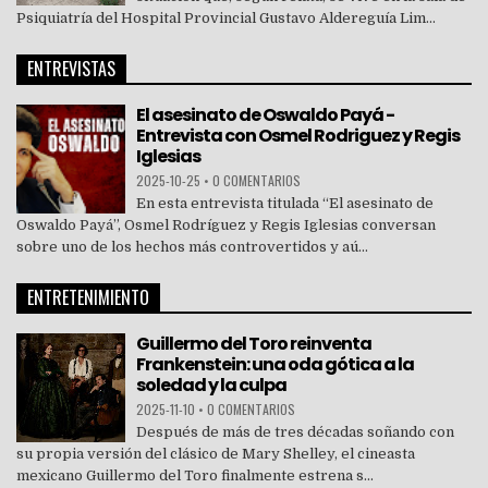
Psiquiatría del Hospital Provincial Gustavo Aldereguía Lim...
ENTREVISTAS
El asesinato de Oswaldo Payá -
Entrevista con Osmel Rodriguez y Regis
Iglesias
2025-10-25
•
0 COMENTARIOS
En esta entrevista titulada “El asesinato de
Oswaldo Payá”, Osmel Rodríguez y Regis Iglesias conversan
sobre uno de los hechos más controvertidos y aú...
ENTRETENIMIENTO
Guillermo del Toro reinventa
Frankenstein: una oda gótica a la
soledad y la culpa
2025-11-10
•
0 COMENTARIOS
Después de más de tres décadas soñando con
su propia versión del clásico de Mary Shelley, el cineasta
mexicano Guillermo del Toro finalmente estrena s...