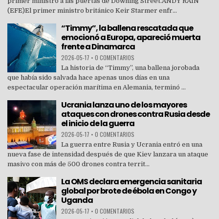
primer ministro a las puertas de Downing Street.ANDY RAIN
(EFE)El primer ministro británico Keir Starmer enfr...
“Timmy”, la ballena rescatada que
emocionó a Europa, apareció muerta
frente a Dinamarca
2026-05-17
•
0 COMENTARIOS
La historia de “Timmy”, una ballena jorobada
que había sido salvada hace apenas unos días en una
espectacular operación marítima en Alemania, terminó ...
Ucrania lanza uno de los mayores
ataques con drones contra Rusia desde
el inicio de la guerra
2026-05-17
•
0 COMENTARIOS
La guerra entre Rusia y Ucrania entró en una
nueva fase de intensidad después de que Kiev lanzara un ataque
masivo con más de 500 drones contra territ...
La OMS declara emergencia sanitaria
global por brote de ébola en Congo y
Uganda
2026-05-17
•
0 COMENTARIOS