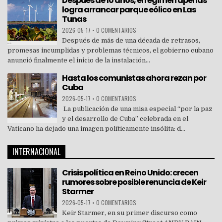
Después de 10 años, el régimen apenas
logra arrancar parque eólico en Las
Tunas
2026-05-17
•
0 COMENTARIOS
Después de más de una década de retrasos,
promesas incumplidas y problemas técnicos, el gobierno cubano
anunció finalmente el inicio de la instalación...
Hasta los comunistas ahora rezan por
Cuba
2026-05-17
•
0 COMENTARIOS
La publicación de una misa especial “por la paz
y el desarrollo de Cuba” celebrada en el
Vaticano ha dejado una imagen políticamente insólita: d...
INTERNACIONAL
Crisis política en Reino Unido: crecen
rumores sobre posible renuncia de Keir
Starmer
2026-05-17
•
0 COMENTARIOS
Keir Starmer, en su primer discurso como