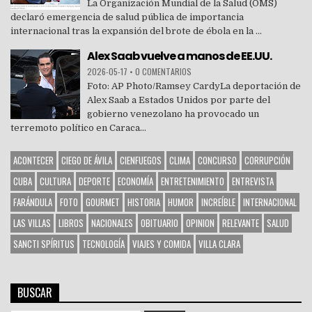
La Organización Mundial de la Salud (OMS)
declaró emergencia de salud pública de importancia
internacional tras la expansión del brote de ébola en la ...
Alex Saab vuelve a manos de EE.UU.
2026-05-17
•
0 COMENTARIOS
Foto: AP Photo/Ramsey CardyLa deportación de
Alex Saab a Estados Unidos por parte del
gobierno venezolano ha provocado un
terremoto político en Caraca...
ACONTECER
CIEGO DE ÁVILA
CIENFUEGOS
CLIMA
CONCURSO
CORRUPCIÓN
CUBA
CULTURA
DEPORTE
ECONOMÍA
ENTRETENIMIENTO
ENTREVISTA
FARÁNDULA
FOTO
GOURMET
HISTORIA
HUMOR
INCREÍBLE
INTERNACIONAL
LAS VILLAS
LIBROS
NACIONALES
OBITUARIO
OPINION
RELEVANTE
SALUD
SANCTI SPÍRITUS
TECNOLOGÍA
VIAJES Y COMIDA
VILLA CLARA
BUSCAR