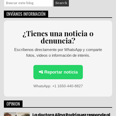
S
e
a
ENVÍANOS INFORMACIÓN
r
c
h
¿Tienes una noticia o
f
denuncia?
o
r
:
Escríbenos directamente por WhatsApp y comparte
fotos, videos o información de interés.
📲 Reportar noticia
WhatsApp: +1 1650-440-8827
OPINION
La doctora Alina Rodríguez responde al