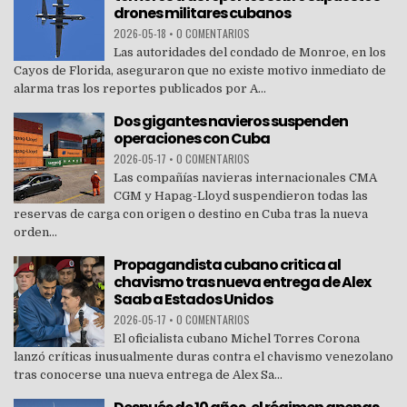
drones militares cubanos
2026-05-18
•
0 COMENTARIOS
Las autoridades del condado de Monroe, en los
Cayos de Florida, aseguraron que no existe motivo inmediato de
alarma tras los reportes publicados por A...
Dos gigantes navieros suspenden
operaciones con Cuba
2026-05-17
•
0 COMENTARIOS
Las compañías navieras internacionales CMA
CGM y Hapag-Lloyd suspendieron todas las
reservas de carga con origen o destino en Cuba tras la nueva
orden...
Propagandista cubano critica al
chavismo tras nueva entrega de Alex
Saab a Estados Unidos
2026-05-17
•
0 COMENTARIOS
El oficialista cubano Michel Torres Corona
lanzó críticas inusualmente duras contra el chavismo venezolano
tras conocerse una nueva entrega de Alex Sa...