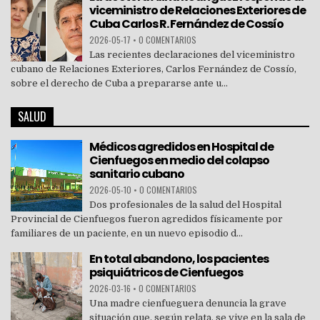
viceministro de Relaciones Exteriores de
Cuba Carlos R. Fernández de Cossío
2026-05-17
•
0 COMENTARIOS
Las recientes declaraciones del viceministro
cubano de Relaciones Exteriores, Carlos Fernández de Cossío,
sobre el derecho de Cuba a prepararse ante u...
SALUD
Médicos agredidos en Hospital de
Cienfuegos en medio del colapso
sanitario cubano
2026-05-10
•
0 COMENTARIOS
Dos profesionales de la salud del Hospital
Provincial de Cienfuegos fueron agredidos físicamente por
familiares de un paciente, en un nuevo episodio d...
En total abandono, los pacientes
psiquiátricos de Cienfuegos
2026-03-16
•
0 COMENTARIOS
Una madre cienfueguera denuncia la grave
situación que, según relata, se vive en la sala de