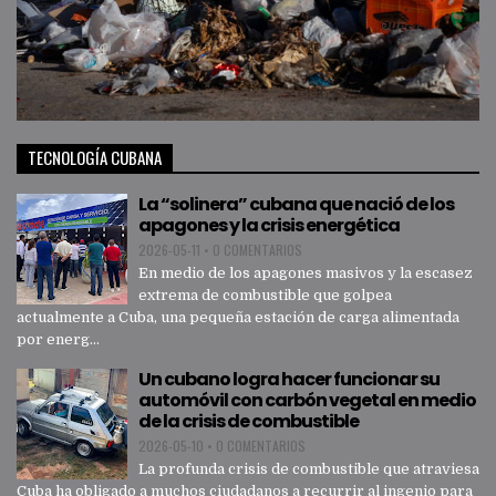
TECNOLOGÍA CUBANA
La “solinera” cubana que nació de los
apagones y la crisis energética
2026-05-11
•
0 COMENTARIOS
En medio de los apagones masivos y la escasez
extrema de combustible que golpea
actualmente a Cuba, una pequeña estación de carga alimentada
por energ...
Un cubano logra hacer funcionar su
automóvil con carbón vegetal en medio
de la crisis de combustible
2026-05-10
•
0 COMENTARIOS
La profunda crisis de combustible que atraviesa
Cuba ha obligado a muchos ciudadanos a recurrir al ingenio para