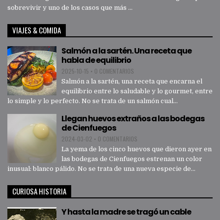
sobrevivir y uno de los casos que más ...
VIAJES & COMIDA
Salmón a la sartén. Una receta que
habla de equilibrio
2025-10-15
•
0 COMENTARIOS
Salmón a la sartén, una receta que encarna el
equilibrio entre lo saludable y lo gourmet, entre
lo simple y lo perfecto. No se trata de un salmón cual...
Llegan huevos extraños a las bodegas
de Cienfuegos
2024-03-02
•
0 COMENTARIOS
La yema de los cinco huevos que dieron ayer en
las bodegas de Cienfuegos estrenan un color
inusual: blanco pálido. No se trata de una nueva especie de...
CURIOSA HISTORIA
Y hasta la madre se tragó un cable