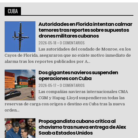
CUBA
Autoridades en Florida intentan calmar
temores tras reportes sobre supuestos
drones militares cubanos
2026-05-18
•
0 COMENTARIOS
Las autoridades del condado de Monroe, en los
Cayos de Florida, aseguraron que no existe motivo inmediato de
alarma tras los reportes publicados por A...
Dos gigantes navieros suspenden
operaciones con Cuba
2026-05-17
•
0 COMENTARIOS
Las compañías navieras internacionales CMA
CGM y Hapag-Lloyd suspendieron todas las
reservas de carga con origen o destino en Cuba tras la nueva
orden...
Propagandista cubano critica al
chavismo tras nueva entrega de Alex
Saab a Estados Unidos