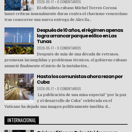
2026-05-17
•
0 COMENTARIOS
El oficialista cubano Michel Torres Corona
lanzó críticas inusualmente duras contra el chavismo venezolano
tras conocerse una nueva entrega de Alex Sa...
Después de 10 años, el régimen apenas
logra arrancar parque eólico en Las
Tunas
2026-05-17
•
0 COMENTARIOS
Después de más de una década de retrasos,
promesas incumplidas y problemas técnicos, el gobierno cubano
anunció finalmente el inicio de la instalación...
Hasta los comunistas ahora rezan por
Cuba
2026-05-17
•
0 COMENTARIOS
La publicación de una misa especial “por la paz
y el desarrollo de Cuba” celebrada en el
Vaticano ha dejado una imagen políticamente insólita: d...
INTERNACIONAL