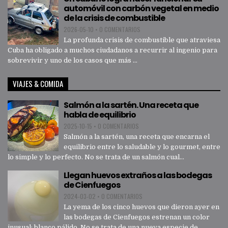
automóvil con carbón vegetal en medio
de la crisis de combustible
2026-05-10
•
0 COMENTARIOS
La profunda crisis de combustible que atraviesa
Cuba ha obligado a muchos ciudadanos a recurrir al ingenio para
sobrevivir y uno de los casos que más ...
VIAJES & COMIDA
Salmón a la sartén. Una receta que
habla de equilibrio
2025-10-15
•
0 COMENTARIOS
Salmón a la sartén, una receta que encarna el
equilibrio entre lo saludable y lo gourmet, entre
lo simple y lo perfecto. No se trata de un salmón cual...
Llegan huevos extraños a las bodegas
de Cienfuegos
2024-03-02
•
0 COMENTARIOS
La yema de los cinco huevos que dieron ayer en
las bodegas de Cienfuegos estrenan un color
inusual: blanco pálido. No se trata de una nueva especie de...