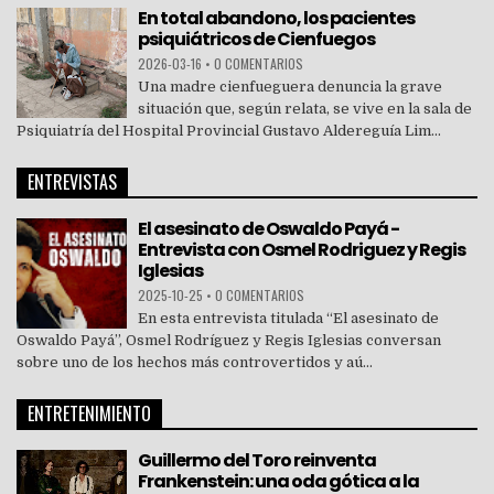
En total abandono, los pacientes
psiquiátricos de Cienfuegos
2026-03-16
•
0 COMENTARIOS
Una madre cienfueguera denuncia la grave
situación que, según relata, se vive en la sala de
Psiquiatría del Hospital Provincial Gustavo Aldereguía Lim...
ENTREVISTAS
El asesinato de Oswaldo Payá -
Entrevista con Osmel Rodriguez y Regis
Iglesias
2025-10-25
•
0 COMENTARIOS
En esta entrevista titulada “El asesinato de
Oswaldo Payá”, Osmel Rodríguez y Regis Iglesias conversan
sobre uno de los hechos más controvertidos y aú...
ENTRETENIMIENTO
Guillermo del Toro reinventa
Frankenstein: una oda gótica a la