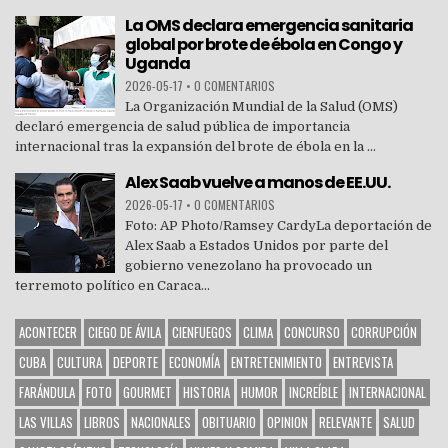
La OMS declara emergencia sanitaria
global por brote de ébola en Congo y
Uganda
2026-05-17
•
0 COMENTARIOS
La Organización Mundial de la Salud (OMS)
declaró emergencia de salud pública de importancia
internacional tras la expansión del brote de ébola en la ...
Alex Saab vuelve a manos de EE.UU.
2026-05-17
•
0 COMENTARIOS
Foto: AP Photo/Ramsey CardyLa deportación de
Alex Saab a Estados Unidos por parte del
gobierno venezolano ha provocado un
terremoto político en Caraca...
ACONTECER
CIEGO DE ÁVILA
CIENFUEGOS
CLIMA
CONCURSO
CORRUPCIÓN
CUBA
CULTURA
DEPORTE
ECONOMÍA
ENTRETENIMIENTO
ENTREVISTA
FARÁNDULA
FOTO
GOURMET
HISTORIA
HUMOR
INCREÍBLE
INTERNACIONAL
LAS VILLAS
LIBROS
NACIONALES
OBITUARIO
OPINION
RELEVANTE
SALUD