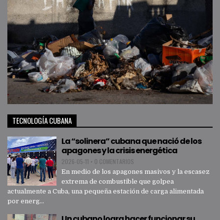
TECNOLOGÍA CUBANA
La “solinera” cubana que nació de los
apagones y la crisis energética
2026-05-11
•
0 COMENTARIOS
En medio de los apagones masivos y la escasez
extrema de combustible que golpea
actualmente a Cuba, una pequeña estación de carga alimentada
por energ...
Un cubano logra hacer funcionar su