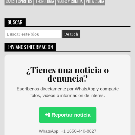
SANCTI SPÍRITUS
TECNOLOGÍA
VIAJES Y COMIDA
VILLA CLARA
BUSCAR
S
e
a
ENVÍANOS INFORMACIÓN
r
c
h
¿Tienes una noticia o
f
denuncia?
o
r
:
Escríbenos directamente por WhatsApp y comparte
fotos, videos o información de interés.
📲 Reportar noticia
WhatsApp: +1 1650-440-8827