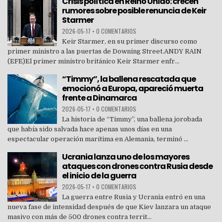
Crisis política en Reino Unido: crecen
rumores sobre posible renuncia de Keir
Starmer
2026-05-17
•
0 COMENTARIOS
Keir Starmer, en su primer discurso como
primer ministro a las puertas de Downing Street.ANDY RAIN
(EFE)El primer ministro británico Keir Starmer enfr...
“Timmy”, la ballena rescatada que
emocionó a Europa, apareció muerta
frente a Dinamarca
2026-05-17
•
0 COMENTARIOS
La historia de “Timmy”, una ballena jorobada
que había sido salvada hace apenas unos días en una
espectacular operación marítima en Alemania, terminó ...
Ucrania lanza uno de los mayores
ataques con drones contra Rusia desde
el inicio de la guerra
2026-05-17
•
0 COMENTARIOS
La guerra entre Rusia y Ucrania entró en una
nueva fase de intensidad después de que Kiev lanzara un ataque
masivo con más de 500 drones contra territ...