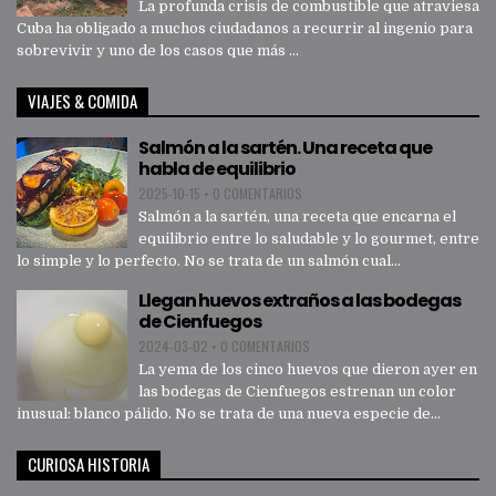
La profunda crisis de combustible que atraviesa
Cuba ha obligado a muchos ciudadanos a recurrir al ingenio para
sobrevivir y uno de los casos que más ...
VIAJES & COMIDA
Salmón a la sartén. Una receta que
habla de equilibrio
2025-10-15
•
0 COMENTARIOS
Salmón a la sartén, una receta que encarna el
equilibrio entre lo saludable y lo gourmet, entre
lo simple y lo perfecto. No se trata de un salmón cual...
Llegan huevos extraños a las bodegas
de Cienfuegos
2024-03-02
•
0 COMENTARIOS
La yema de los cinco huevos que dieron ayer en
las bodegas de Cienfuegos estrenan un color
inusual: blanco pálido. No se trata de una nueva especie de...
CURIOSA HISTORIA