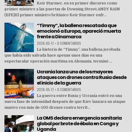
Keir Starmer, en su primer discurso como
primer ministro a las puertas de Downing Street.ANDY RAIN
(EFE)El primer ministro británico Keir Starmer enfr...
“Timmy”, la ballena rescatada que
emocionó a Europa, apareció muerta
frente a Dinamarca
2026-05-17
•
0 COMENTARIOS
La historia de “Timmy”, una ballena jorobada
que había sido salvada hace apenas unos días en una
espectacular operación marítima en Alemania, terminó ...
Ucrania lanza uno de los mayores
ataques con drones contra Rusia desde
el inicio de la guerra
2026-05-17
•
0 COMENTARIOS
La guerra entre Rusia y Ucrania entró en una
nueva fase de intensidad después de que Kiev lanzara un ataque
masivo con más de 500 drones contra territ...
La OMS declara emergencia sanitaria
global por brote de ébola en Congo y
Uganda