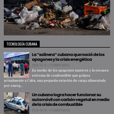
TECNOLOGÍA CUBANA
La “solinera” cubana que nació de los
apagones y la crisis energética
2026-05-11
•
0 COMENTARIOS
En medio de los apagones masivos y la escasez
extrema de combustible que golpea
actualmente a Cuba, una pequeña estación de carga alimentada
por energ...
Un cubano logra hacer funcionar su
automóvil con carbón vegetal en medio
de la crisis de combustible
2026-05-10
•
0 COMENTARIOS