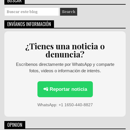
BUSCAR
S
e
a
ENVÍANOS INFORMACIÓN
r
c
h
¿Tienes una noticia o
f
denuncia?
o
r
:
Escríbenos directamente por WhatsApp y comparte
fotos, videos o información de interés.
📲 Reportar noticia
WhatsApp: +1 1650-440-8827
OPINION