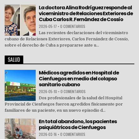
La doctora Alina Rodríguez responde al
viceministro de Relaciones Exteriores de
Cuba Carlos R. Fernández de Cossío
2026-05-17
•
0 COMENTARIOS
Las recientes declaraciones del viceministro
cubano de Relaciones Exteriores, Carlos Fernández de Cossío,
sobre el derecho de Cuba a prepararse ante u...
SALUD
Médicos agredidos en Hospital de
Cienfuegos en medio del colapso
sanitario cubano
2026-05-10
•
0 COMENTARIOS
Dos profesionales de la salud del Hospital
Provincial de Cienfuegos fueron agredidos físicamente por
familiares de un paciente, en un nuevo episodio d...
En total abandono, los pacientes
psiquiátricos de Cienfuegos
2026-03-16
•
0 COMENTARIOS