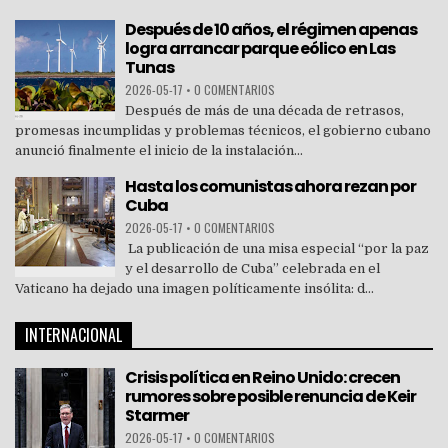
Después de 10 años, el régimen apenas
logra arrancar parque eólico en Las
Tunas
2026-05-17
•
0 COMENTARIOS
Después de más de una década de retrasos,
promesas incumplidas y problemas técnicos, el gobierno cubano
anunció finalmente el inicio de la instalación...
Hasta los comunistas ahora rezan por
Cuba
2026-05-17
•
0 COMENTARIOS
La publicación de una misa especial “por la paz
y el desarrollo de Cuba” celebrada en el
Vaticano ha dejado una imagen políticamente insólita: d...
INTERNACIONAL
Crisis política en Reino Unido: crecen
rumores sobre posible renuncia de Keir
Starmer
2026-05-17
•
0 COMENTARIOS