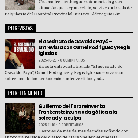
Una madre cienfueguera denuncia la grave
situación que, según relata, se vive en la sala de
Psiquiatría del Hospital Provincial Gustavo Aldereguía Lim...
ENTREVISTAS
El asesinato de Oswaldo Payá -
Entrevista con Osmel Rodriguez y Regis
Iglesias
2025-10-25
•
0 COMENTARIOS
En esta entrevista titulada “El asesinato de
Oswaldo Payá”, Osmel Rodríguez y Regis Iglesias conversan
sobre uno de los hechos más controvertidos y aú...
ENTRETENIMIENTO
Guillermo del Toro reinventa
Frankenstein: una oda gótica a la
soledad y la culpa
2025-11-10
•
0 COMENTARIOS
Después de más de tres décadas soñando con
su propia versión del clásico de Mary Shelley, el cineasta