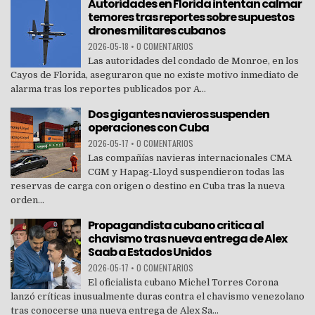
Autoridades en Florida intentan calmar
temores tras reportes sobre supuestos
drones militares cubanos
2026-05-18
•
0 COMENTARIOS
Las autoridades del condado de Monroe, en los
Cayos de Florida, aseguraron que no existe motivo inmediato de
alarma tras los reportes publicados por A...
Dos gigantes navieros suspenden
operaciones con Cuba
2026-05-17
•
0 COMENTARIOS
Las compañías navieras internacionales CMA
CGM y Hapag-Lloyd suspendieron todas las
reservas de carga con origen o destino en Cuba tras la nueva
orden...
Propagandista cubano critica al
chavismo tras nueva entrega de Alex
Saab a Estados Unidos
2026-05-17
•
0 COMENTARIOS
El oficialista cubano Michel Torres Corona
lanzó críticas inusualmente duras contra el chavismo venezolano
tras conocerse una nueva entrega de Alex Sa...