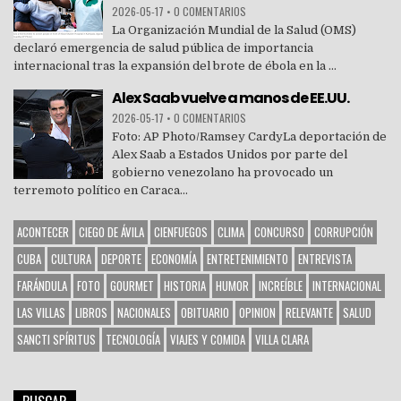
2026-05-17
•
0 COMENTARIOS
La Organización Mundial de la Salud (OMS)
declaró emergencia de salud pública de importancia
internacional tras la expansión del brote de ébola en la ...
Alex Saab vuelve a manos de EE.UU.
2026-05-17
•
0 COMENTARIOS
Foto: AP Photo/Ramsey CardyLa deportación de
Alex Saab a Estados Unidos por parte del
gobierno venezolano ha provocado un
terremoto político en Caraca...
ACONTECER
CIEGO DE ÁVILA
CIENFUEGOS
CLIMA
CONCURSO
CORRUPCIÓN
CUBA
CULTURA
DEPORTE
ECONOMÍA
ENTRETENIMIENTO
ENTREVISTA
FARÁNDULA
FOTO
GOURMET
HISTORIA
HUMOR
INCREÍBLE
INTERNACIONAL
LAS VILLAS
LIBROS
NACIONALES
OBITUARIO
OPINION
RELEVANTE
SALUD
SANCTI SPÍRITUS
TECNOLOGÍA
VIAJES Y COMIDA
VILLA CLARA