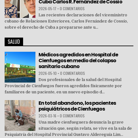
Cuba Carlos R. Fernández de Cossío
2026-05-17
•
0 COMENTARIOS
Las recientes declaraciones del viceministro
cubano de Relaciones Exteriores, Carlos Fernández de Cossío,
sobre el derecho de Cuba a prepararse ante u...
SALUD
Médicos agredidos en Hospital de
Cienfuegos en medio del colapso
sanitario cubano
2026-05-10
•
0 COMENTARIOS
Dos profesionales de la salud del Hospital
Provincial de Cienfuegos fueron agredidos físicamente por
familiares de un paciente, en un nuevo episodio d...
En total abandono, los pacientes
psiquiátricos de Cienfuegos
2026-03-16
•
0 COMENTARIOS
Una madre cienfueguera denuncia la grave
situación que, según relata, se vive en la sala de
Psiquiatría del Hospital Provincial Gustavo Aldereguía Lim...