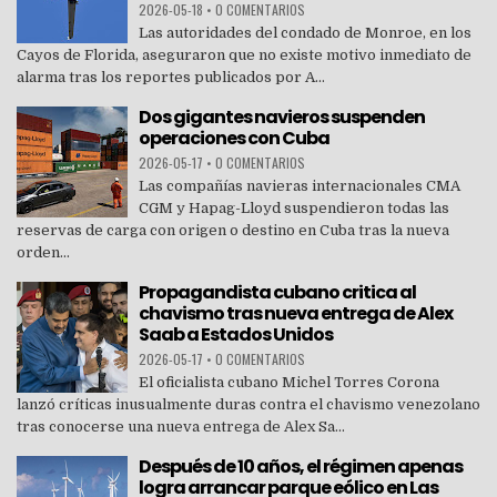
2026-05-18
•
0 COMENTARIOS
Las autoridades del condado de Monroe, en los
Cayos de Florida, aseguraron que no existe motivo inmediato de
alarma tras los reportes publicados por A...
Dos gigantes navieros suspenden
operaciones con Cuba
2026-05-17
•
0 COMENTARIOS
Las compañías navieras internacionales CMA
CGM y Hapag-Lloyd suspendieron todas las
reservas de carga con origen o destino en Cuba tras la nueva
orden...
Propagandista cubano critica al
chavismo tras nueva entrega de Alex
Saab a Estados Unidos
2026-05-17
•
0 COMENTARIOS
El oficialista cubano Michel Torres Corona
lanzó críticas inusualmente duras contra el chavismo venezolano
tras conocerse una nueva entrega de Alex Sa...
Después de 10 años, el régimen apenas
logra arrancar parque eólico en Las