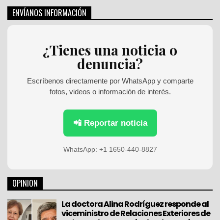
a
ENVÍANOS INFORMACIÓN
r
c
h
¿Tienes una noticia o
f
denuncia?
o
r
:
Escríbenos directamente por WhatsApp y comparte
fotos, videos o información de interés.
📲 Reportar noticia
WhatsApp: +1 1650-440-8827
OPINION
La doctora Alina Rodríguez responde al
viceministro de Relaciones Exteriores de