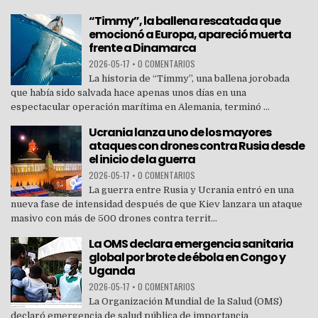
“Timmy”, la ballena rescatada que
emocionó a Europa, apareció muerta
frente a Dinamarca
2026-05-17
•
0 COMENTARIOS
La historia de “Timmy”, una ballena jorobada
que había sido salvada hace apenas unos días en una
espectacular operación marítima en Alemania, terminó ...
Ucrania lanza uno de los mayores
ataques con drones contra Rusia desde
el inicio de la guerra
2026-05-17
•
0 COMENTARIOS
La guerra entre Rusia y Ucrania entró en una
nueva fase de intensidad después de que Kiev lanzara un ataque
masivo con más de 500 drones contra territ...
La OMS declara emergencia sanitaria
global por brote de ébola en Congo y
Uganda
2026-05-17
•
0 COMENTARIOS
La Organización Mundial de la Salud (OMS)
declaró emergencia de salud pública de importancia