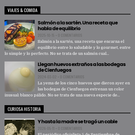
VIAJES & COMIDA
Salmón a la sartén. Una receta que
habla de equilibrio
2025-10-15
•
0 COMENTARIOS
Salmón a la sartén, una receta que encarna el
equilibrio entre lo saludable y lo gourmet, entre
lo simple y lo perfecto. No se trata de un salmón cual...
Llegan huevos extraños a las bodegas
de Cienfuegos
2024-03-02
•
0 COMENTARIOS
La yema de los cinco huevos que dieron ayer en
las bodegas de Cienfuegos estrenan un color
inusual: blanco pálido. No se trata de una nueva especie de...
CURIOSA HISTORIA
Y hasta la madre se tragó un cable
2026-05-11
•
0 COMENTARIOS
El periódico oficialista 5 de Septiembre de