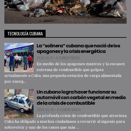
TECNOLOGÍA CUBANA
La “solinera” cubana que nació de los
apagones y la crisis energética
2026-05-11
•
0 COMENTARIOS
En medio de los apagones masivos y la escasez
extrema de combustible que golpea
actualmente a Cuba, una pequeña estación de carga alimentada
por energ...
Un cubano logra hacer funcionar su
automóvil con carbón vegetal en medio
de la crisis de combustible
2026-05-10
•
0 COMENTARIOS
La profunda crisis de combustible que atraviesa
Cuba ha obligado a muchos ciudadanos a recurrir al ingenio para
sobrevivir y uno de los casos que más ...