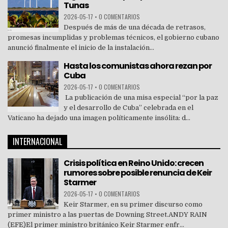
Tunas
2026-05-17
•
0 COMENTARIOS
Después de más de una década de retrasos,
promesas incumplidas y problemas técnicos, el gobierno cubano
anunció finalmente el inicio de la instalación...
Hasta los comunistas ahora rezan por
Cuba
2026-05-17
•
0 COMENTARIOS
La publicación de una misa especial “por la paz
y el desarrollo de Cuba” celebrada en el
Vaticano ha dejado una imagen políticamente insólita: d...
INTERNACIONAL
Crisis política en Reino Unido: crecen
rumores sobre posible renuncia de Keir
Starmer
2026-05-17
•
0 COMENTARIOS
Keir Starmer, en su primer discurso como
primer ministro a las puertas de Downing Street.ANDY RAIN
(EFE)El primer ministro británico Keir Starmer enfr...