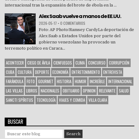
internacional tras la expansión del brote de ébola en la ...
Alex Saab vuelve a manos de EE.UU.
2026-05-17
•
0 COMENTARIOS
Foto: AP Photo/Ramsey CardyLa deportación de
Alex Saab a Estados Unidos por parte del
gobierno venezolano ha provocado un
terremoto político en Caraca...
ACONTECER
CIEGO DE ÁVILA
CIENFUEGOS
CLIMA
CONCURSO
CORRUPCIÓN
CUBA
CULTURA
DEPORTE
ECONOMÍA
ENTRETENIMIENTO
ENTREVISTA
FARÁNDULA
FOTO
GOURMET
HISTORIA
HUMOR
INCREÍBLE
INTERNACIONAL
LAS VILLAS
LIBROS
NACIONALES
OBITUARIO
OPINION
RELEVANTE
SALUD
SANCTI SPÍRITUS
TECNOLOGÍA
VIAJES Y COMIDA
VILLA CLARA
BUSCAR
S
e